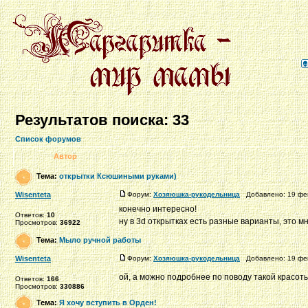
Результатов поиска: 33
Список форумов
Автор
Тема:
открытки Ксюшиными руками)
Wisenteta
Форум:
Хозяюшка-рукодельница
Добавлено: 19 фев
конечно интересно!
Ответов:
10
ну в 3d открытках есть разные варианты, это м
Просмотров:
36922
Тема:
Мыло ручной работы
Wisenteta
Форум:
Хозяюшка-рукодельница
Добавлено: 19 фев
ой, а можно подробнее по поводу такой красоты
Ответов:
166
Просмотров:
330886
Тема:
Я хочу вступить в Орден!