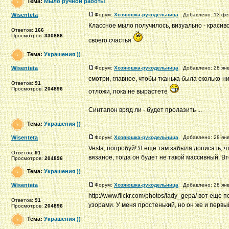
Тема:
Мыло ручной работы
Wisenteta
Форум:
Хозяюшка-рукодельница
Добавлено: 13 фев
Классное мыло получилось, визуально - красиво
Ответов:
166
Просмотров:
330886
своего счастья
Тема:
Украшения ))
Wisenteta
Форум:
Хозяюшка-рукодельница
Добавлено: 28 янв
смотри, главное, чтобы тканька была сколько-н
Ответов:
91
Просмотров:
204896
отложи, пока не вырастете
Синтапон вряд ли - будет пролазить ...
Тема:
Украшения ))
Wisenteta
Форум:
Хозяюшка-рукодельница
Добавлено: 28 янв
Vesta, попробуй! Я еще там забыла дописать, 
Ответов:
91
вязаное, тогда он будет не такой массивный. Вто
Просмотров:
204896
Тема:
Украшения ))
Wisenteta
Форум:
Хозяюшка-рукодельница
Добавлено: 28 янв
http://www.flickr.com/photos/lady_gepa/ вот ещ
Ответов:
91
узорами. У меня простенький, но он же и первый 
Просмотров:
204896
Тема:
Украшения ))