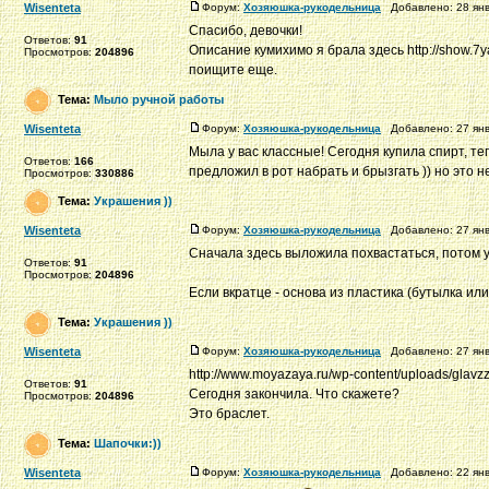
Wisenteta
Форум:
Хозяюшка-рукодельница
Добавлено: 28 янв
Спасибо, девочки!
Ответов:
91
Описание кумихимо я брала здесь http://show.7ya
Просмотров:
204896
поищите еще.
Тема:
Мыло ручной работы
Wisenteta
Форум:
Хозяюшка-рукодельница
Добавлено: 27 янв
Мыла у вас классные! Сегодня купила спирт, т
Ответов:
166
предложил в рот набрать и брызгать )) но это н
Просмотров:
330886
Тема:
Украшения ))
Wisenteta
Форум:
Хозяюшка-рукодельница
Добавлено: 27 янв
Сначала здесь выложила похвастаться, потом уже
Ответов:
91
Просмотров:
204896
Если вкратце - основа из пластика (бутылка или 
Тема:
Украшения ))
Wisenteta
Форум:
Хозяюшка-рукодельница
Добавлено: 27 янв
http://www.moyazaya.ru/wp-content/uploads/glavzz
Ответов:
91
Сегодня закончила. Что скажете?
Просмотров:
204896
Это браслет.
Тема:
Шапочки:))
Wisenteta
Форум:
Хозяюшка-рукодельница
Добавлено: 22 янв