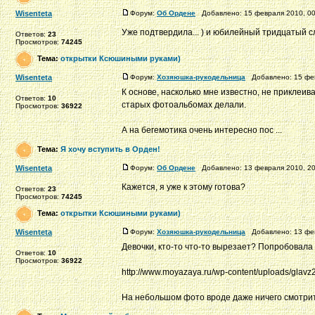
Wisenteta
Форум:
Об Ордене
Добавлено: 15 февраля 2010, 0
Уже подтвердила... ) и юбилейный тридцатый с
Ответов:
23
Просмотров:
74245
Тема:
открытки Ксюшиными руками)
Wisenteta
Форум:
Хозяюшка-рукодельница
Добавлено: 15 фев
К основе, насколько мне известно, не приклеива
Ответов:
10
старых фотоальбомах делали.
Просмотров:
36922
А на бегемотика очень интересно пос ...
Тема:
Я хочу вступить в Орден!
Wisenteta
Форум:
Об Ордене
Добавлено: 13 февраля 2010, 2
Кажется, я уже к этому готова?
Ответов:
23
Просмотров:
74245
Тема:
открытки Ксюшиными руками)
Wisenteta
Форум:
Хозяюшка-рукодельница
Добавлено: 13 фев
Девочки, кто-то что-то вырезает? Попробовала 
Ответов:
10
Просмотров:
36922
http://www.moyazaya.ru/wp-content/uploads/glavz2
На небольшом фото вроде даже ничего смотрится