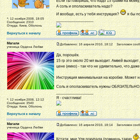
Если ты говоришь, что надо 15 грамм на мойку,
А соль и ополаскиватель надо?
И вообще, есть у тебя инструкция?
я бы по
*: 12 ноября 2008, 18:05
_________________
Сообщения: 2310
Откуда: Киев, Оболонь
Вернуться к началу
Магали
Добавлено: 16 апреля 2010, 18:12
Заголовок сооб
ученица Ордена Любви
Да, порошёк.
15 гр это около 20 мл выходит. Амвей выходи
цене (имхо) - так что не удивительно, что да
Инструкция минимальная на коробке. Может на
Соль и ополаскиватель нужны ОБЯЗАТЕЛЬНО. о
_________________
Я - счастлива!
*: 12 ноября 2008, 12:12
Сообщения: 3540
Откуда: Киев, Оболонь
Вернуться к началу
Магали
Добавлено: 16 апреля 2010, 18:14
Заголовок сооб
ученица Ордена Любви
Кстати. мне Уля покупала (помнишь такую