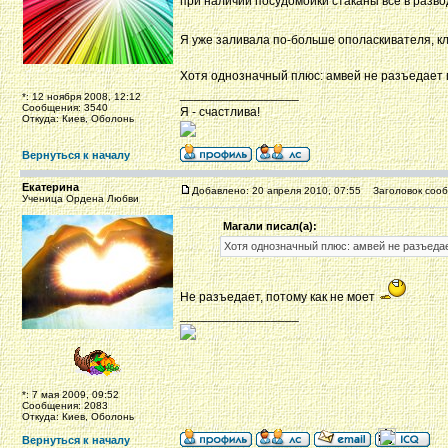
при наличии посудомойки стаканы все в разво
Я уже заливала по-больше ополаскивателя, кл
Хотя однозначный плюс: амвей не разъедает 
_________________
*: 12 ноября 2008, 12:12
Сообщения: 3540
Я - счастлива!
Откуда: Киев, Оболонь
Вернуться к началу
Екатерина
Добавлено: 20 апреля 2010, 07:55
Заголовок сооб
Ученица Ордена Любви
Магали писал(а):
Хотя однозначный плюс: амвей не разъедае
Не разъедает, потому как не моет
_________________
*: 7 мая 2009, 09:52
Сообщения: 2083
Откуда: Киев, Оболонь
Вернуться к началу