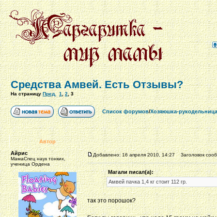
Средства Амвей. Есть Отзывы?
На страницу
Пред.
1
,
2
,
3
Список форумов
/
Хозяюшка-рукодельниц
Автор
Айрис
Добавлено: 16 апреля 2010, 14:27
Заголовок сооб
МамаСпец наук тонких,
ученица Ордена
Магали писал(а):
Амвей пачка 1,4 кг стоит 112 гр.
так это порошок?