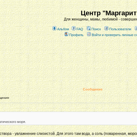
Центр "Маргарит
Для женщины, мамы, любимой - совершен
Альбом
FAQ
Поиск
Пользователи
Профиль
Войти и проверить личные 
Сообщение
щения:
атического моря.
твора - увлажнение слизистой. Для этого там вода, а соль (поваренная, морс