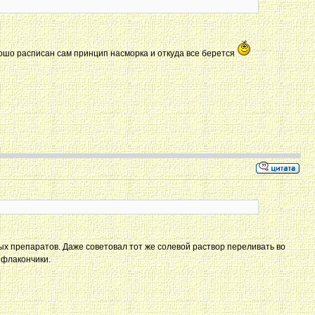
хорошо расписан сам принцип насморка и откуда все берется
ых препаратов. Даже советовал тот же солевой раствор переливать во
 флакончики.