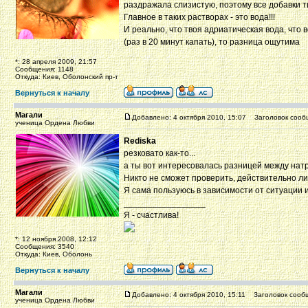
раздражала слизистую, поэтому все добавки т
Главное в таких растворах - это вода!!!
И реально, что твоя адриатическая вода, что
(раз в 20 минут капать), то разница ощутима
*: 28 апреля 2009, 21:57
Сообщения: 1148
Откуда: Киев, Оболонский пр-т
Вернуться к началу
Магали
Добавлено: 4 октября 2010, 15:07
Заголовок сооб
ученица Ордена Любви
Rediska
резковато как-то...
а ты вот интересовалась разницей между нат
Никто не сможет проверить, действительно ли 
Я сама пользуюсь в зависимости от ситуации 
_________________
Я - счастлива!
*: 12 ноября 2008, 12:12
Сообщения: 3540
Откуда: Киев, Оболонь
Вернуться к началу
Магали
Добавлено: 4 октября 2010, 15:11
Заголовок сооб
ученица Ордена Любви