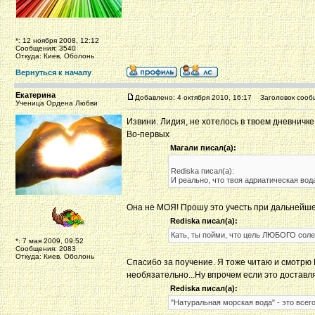
*: 12 ноября 2008, 12:12
Сообщения: 3540
Откуда: Киев, Оболонь
Вернуться к началу
Екатерина
Добавлено: 4 октября 2010, 16:17
Заголовок сооб
Ученица Ордена Любви
Извини. Лидия, не хотелось в твоем дневничке
Во-первых
Магали писал(а):
Rediska писал(а):
И реально, что твоя адриатическая во
Она не МОЯ! Прошу это учесть при дальнейше
Rediska писал(а):
Кать, ты пойми, что цель ЛЮБОГО соле
*: 7 мая 2009, 09:52
Сообщения: 2083
Откуда: Киев, Оболонь
Спасибо за поучение. Я тоже читаю и смотрю 
необязательно...Ну впрочем если это доставля
Rediska писал(а):
"Натуральная морская вода" - это все