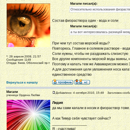
Магали писал(а):
Относительно использования физраство
Состав физраствора один - вода и соли
Магали писал(а):
а ты вот интересовалась разницей меж
При чем тут состав морской воды?
Повторюсь. Главное в солевом растворе - вод
Соли нужны, чтобы не раздражать слизистую
*: 28 апреля 2009, 21:57
Все другие компоненты морской воды важны, н
Сообщения: 1148
Откуда: Киев, Оболонский пр-т
Поэтому и капать тем же Аквамарисом можно 3
А для достижения цели увлажнения носа капа
единственное средство
Вернуться к началу
Магали
Добавлено: 4 октября 2010, 15:49
Заголовок сооб
ученица Ордена Любви
Лидия
да мы сами капали в носик и физраствор тоже.
А как Тимур себя чувствует сейчас?
_________________
Я - счастлива!