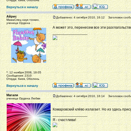
Откуда: Киев, Оболонь
Вернуться к началу
Айрис
Добавлено: 4 октября 2010, 16:12
Заголовок сооб
МамаСпец наук тонких,
ученица Ордена
А может это, перенесем все эти разглагольствов
_________________
*: 12 ноября 2008, 18:05
Сообщения: 2310
Откуда: Киев, Оболонь
Вернуться к началу
Магали
Добавлено: 4 октября 2010, 16:14
Заголовок сооб
ученица Ордена Любви
Комаровский клёво излагает. Но из здесь при
_________________
Я - счастлива!