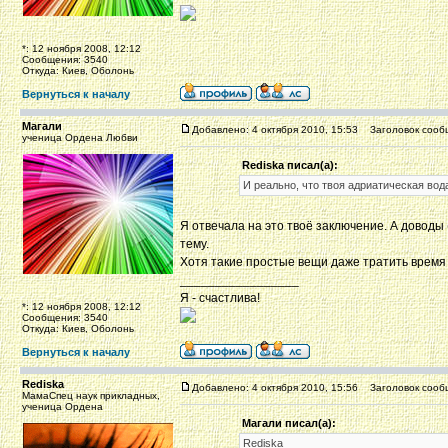
*: 12 ноября 2008, 12:12
Сообщения: 3540
Откуда: Киев, Оболонь
Вернуться к началу
Магали
Добавлено: 4 октября 2010, 15:53
Заголовок сооб
ученица Ордена Любви
Rediska писал(а):
И реально, что твоя адриатическая во
Я отвечала на это твоё заключение. А доводы
тему.
Хотя такие простые вещи даже тратить время
_________________
Я - счастлива!
*: 12 ноября 2008, 12:12
Сообщения: 3540
Откуда: Киев, Оболонь
Вернуться к началу
Rediska
Добавлено: 4 октября 2010, 15:56
Заголовок сооб
МамаСпец наук прикладных,
ученица Ордена
Магали писал(а):
Rediska