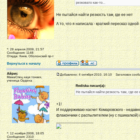
резковато как-то...
Не пытайся найти резкость там, где ее нет
А то, что я написала - краткий пересказ одно
*: 28 апреля 2009, 21:57
Сообщения: 1148
Откуда: Киев, Оболонский пр-т
Вернуться к началу
Айрис
Добавлено: 4 октября 2010, 16:10
Заголовок сооб
МамаСпец наук тонких,
ученица Ордена
Rediska писал(а):
Не пытайся найти резкость там, где ее 
+1!
И поддерживаю насчет Комаровского - недавно
флакончики с распылителем (ну с пшикалкой) 
_________________
*: 12 ноября 2008, 18:05
Сообщения: 2310