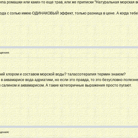
ипа ромашки или каких-то еще трав, или же приписки "Натуральная морская во
 вода с солью имею ОДИНАКОВЫЙ эффект, только разница в цене. А когда тебе
щения:
рий хлором и составом морской воды? талассотерапия термин знаком?
в аквамарисе вода адриатики, но если это правда, то это безусловно полезнее
и салином и аквамарисом. А такие категоричные выражения просто пугают.
щения: