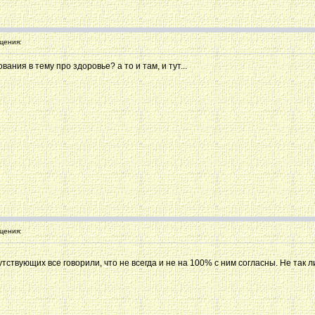
щения:
ания в тему про здоровье? а то и там, и тут...
щения:
сутствующих все говорили, что не всегда и не на 100% с ним согласны. Не та