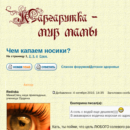
Чем капаем носики?
На страницу
1
,
2
,
3
,
4
След.
Список форумов
/
Детское здоровье
Автор
Rediska
Добавлено: 4 октября 2010, 14:35
Заголовок сооб
МамаСпец наук прикладных,
ученица Ордена
Екатерина писал(а):
А соль с водой еще дешевле))))
В аквамарисе водичка морская из адри
Кать, ты пойми, что цель ЛЮБОГО солевого рас