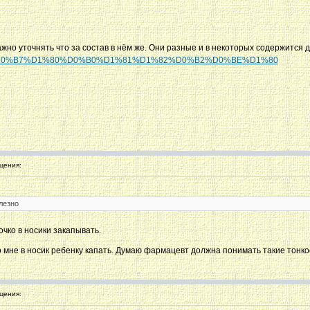
но уточнять что за состав в нём же. Они разные и в некоторых содержится да
%D0%B8%D0%B7%D1%80%D0%B0%D1%81%D1%82%D0%B2%D0%BE%D1%80
щения:
лезно
очко в носики закапывать.
о мне в носик ребенку капать. Думаю фармацевт должна понимать такие тонк
щения: