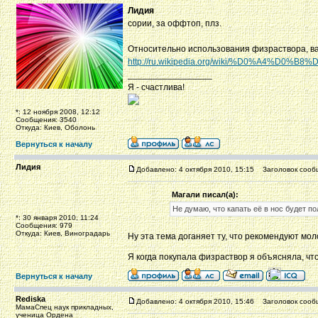
Лидия
сории, за оффтоп, плз.
Относительно использования физраствора, важ
http://ru.wikipedia.org/wiki/%D0%A4
_________________
Я - счастлива!
*: 12 ноября 2008, 12:12
Сообщения: 3540
Откуда: Киев, Оболонь
Вернуться к началу
Лидия
Добавлено: 4 октября 2010, 15:15
Заголовок сооб
Магали писал(а):
Не думаю, что капать её в нос будет по
*: 30 января 2010, 11:24
Сообщения: 979
Откуда: Киев, Виноградарь
Ну эта тема доганяет ту, что рекомендуют мол
Я когда покупала физраствор я объясняла, чт
Вернуться к началу
Rediska
Добавлено: 4 октября 2010, 15:46
Заголовок сооб
МамаСпец наук прикладных,
ученица Ордена