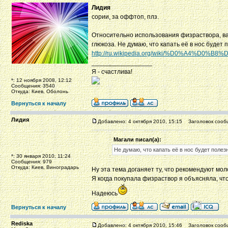
Лидия
сории, за оффтоп, плз.
Относительно использования физраствора, важ
глюкоза. Не думаю, что капать её в нос будет 
http://ru.wikipedia.org/wiki/%D0%A4
_________________
Я - счастлива!
*: 12 ноября 2008, 12:12
Сообщения: 3540
Откуда: Киев, Оболонь
Вернуться к началу
Лидия
Добавлено: 4 октября 2010, 15:15
Заголовок сооб
Магали писал(а):
Не думаю, что капать её в нос будет полез
*: 30 января 2010, 11:24
Сообщения: 979
Откуда: Киев, Виноградарь
Ну эта тема доганяет ту, что рекомендуют мол
Я когда покупала физраствор я объясняла, чт
Надеюсь
Вернуться к началу
Rediska
Добавлено: 4 октября 2010, 15:46
Заголовок сооб