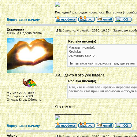
Последний раз редактировалось: Екатерина (4 октября
Вернуться к началу
Екатерина
Добавлено: 4 октября 2010, 16:20
Заголовок сооб
Ученица Ордена Любви
Rediska писал(а):
Магали писал(а):
Rediska
резковато как-то...
Не пытайся найти резкость там, где ее нет
Хм...Где-то я это уже видела...
Rediska писал(а):
А то, что я написала - краткий пересказ о
расписан сам принцип насморка и откуда в
*: 7 мая 2009, 09:52
_________________
Сообщения: 2083
Откуда: Киев, Оболонь
Я о том же!
_________________
Вернуться к началу
Айрис
Добавлено: 4 октября 2010, 16:29
Заголовок сооб