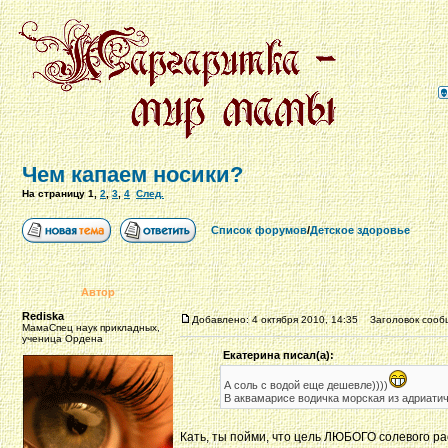
Чем капаем носики?
На страницу
1
,
2
,
3
,
4
След.
Список форумов
/
Детское здоровье
Автор
Rediska
Добавлено: 4 октября 2010, 14:35
Заголовок сооб
МамаСпец наук прикладных,
ученица Ордена
Екатерина писал(а):
А соль с водой еще дешевле))))
В аквамарисе водичка морская из адриатич
Кать, ты пойми, что цель ЛЮБОГО солевого рас