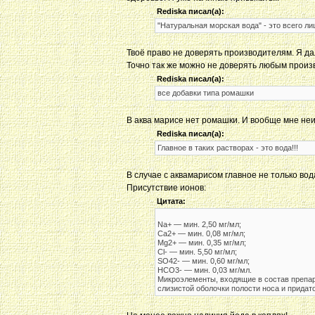
Rediska писал(а):
"Натуральная морская вода" - это всего л
Твоё право не доверять производителям. Я да
Точно так же можно не доверять любым произ
Rediska писал(а):
все добавки типа ромашки
В аква марисе нет ромашки. И вообще мне неи
Rediska писал(а):
Главное в таких растворах - это вода!!!
В случае с аквамарисом главное не только во
Присутствие ионов:
Цитата:
Na+ — мин. 2,50 мг/мл;
Ca2+ — мин. 0,08 мг/мл;
Mg2+ — мин. 0,35 мг/мл;
Cl- — мин. 5,50 мг/мл;
SO42- — мин. 0,60 мг/мл;
HCO3- — мин. 0,03 мг/мл.
Микроэлементы, входящие в состав препар
слизистой оболочки полости носа и придат