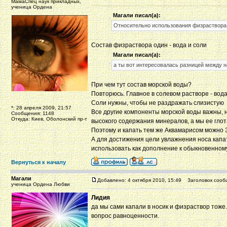
МамаСпец наук прикладных,
ученица Ордена
Магали писал(а):
Относительно использования физраствора, 
Состав физраствора один - вода и соли
Магали писал(а):
а ты вот интересовалась разницей между 
При чем тут состав морской воды?
Повторюсь. Главное в солевом растворе - вод
Соли нужны, чтобы не раздражать слизистую
*: 28 апреля 2009, 21:57
Все другие компоненты морской воды важны, н
Сообщения: 1148
Откуда: Киев, Оболонский пр-т
высокого содержания минералов, а мы ее гло
Поэтому и капать тем же Аквамарисом можно 3
А для достижения цели увлажнения носа капа
использовать как дополнение к обыкновенному
Вернуться к началу
Магали
Добавлено: 4 октября 2010, 15:49
Заголовок сооб
ученица Ордена Любви
Лидия
да мы сами капали в носик и физраствор тоже.
вопрос равноценности.