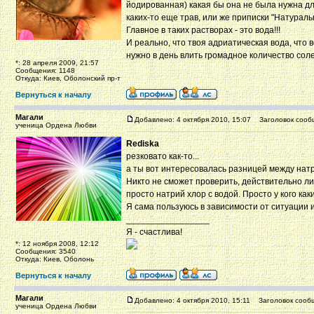
йодированная) какая бы она не была нужна дл
каких-то еще трав, или же приписки "Натураль
Главное в таких растворах - это вода!!!
И реально, что твоя адриатическая вода, что
нужно в день влить громадное количество соле
*: 28 апреля 2009, 21:57
Сообщения: 1148
Откуда: Киев, Оболонский пр-т
Вернуться к началу
Магали
Добавлено: 4 октября 2010, 15:07
Заголовок сооб
ученица Ордена Любви
Rediska
резковато как-то...
а ты вот интересовалась разницей между нат
Никто не сможет проверить, действительно ли 
просто натрий хлор с водой. Просто у кого как
Я сама пользуюсь в зависимости от ситуации 
_________________
Я - счастлива!
*: 12 ноября 2008, 12:12
Сообщения: 3540
Откуда: Киев, Оболонь
Вернуться к началу
Магали
Добавлено: 4 октября 2010, 15:11
Заголовок сооб
ученица Ордена Любви