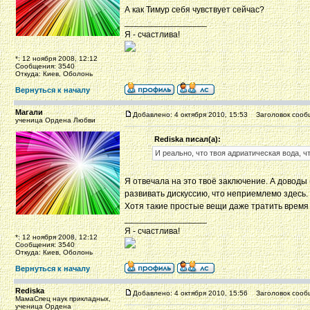
А как Тимур себя чувствует сейчас?
_________________
Я - счастлива!
*: 12 ноября 2008, 12:12
Сообщения: 3540
Откуда: Киев, Оболонь
Вернуться к началу
Магали
Добавлено: 4 октября 2010, 15:53
Заголовок сооб
ученица Ордена Любви
Rediska писал(а):
И реально, что твоя адриатическая вода,
Я отвечала на это твоё заключение. А доводы
развивать дискуссию, что неприемлемо здесь.
Хотя такие простые вещи даже тратить время
_________________
Я - счастлива!
*: 12 ноября 2008, 12:12
Сообщения: 3540
Откуда: Киев, Оболонь
Вернуться к началу
Rediska
Добавлено: 4 октября 2010, 15:56
Заголовок сооб
МамаСпец наук прикладных,
ученица Ордена