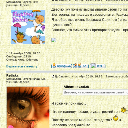
МамаСпец наук тонких,
ученица Ордена
Девочки, ну почему высказывание своей точки
Екатерина, ты пишешь о своем опыте, Редиска
Я вообще всю жизнь брызгала Салином ( и тольк
лучше всех?
Главное, что смысл этих препаратов один - п
_________________
*: 12 ноября 2008, 18:05
Сообщения: 2310
Откуда: Киев, Оболонь
Вернуться к началу
Rediska
Добавлено: 4 октября 2010, 16:39
Заголовок сооб
МамаСпец наук прикладных,
ученица Ордена
Айрис писал(а):
Девочки, ну почему высказывание своей то
Я тоже не понимаю...
Что ни напишу - везде, о ужас, резкий тон
)
Почему же ваше мнение - это догма?
))
Чесслово бред какой-то