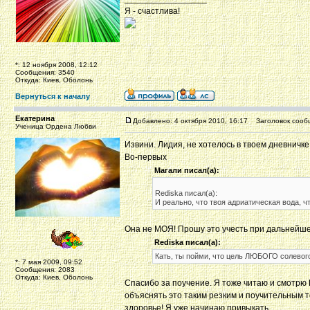
Я - счастлива!
*: 12 ноября 2008, 12:12
Сообщения: 3540
Откуда: Киев, Оболонь
Вернуться к началу
Екатерина
Добавлено: 4 октября 2010, 16:17
Заголовок сооб
Ученица Ордена Любви
Извини. Лидия, не хотелось в твоем дневничке
Во-первых
Магали писал(а):
Rediska писал(а):
И реально, что твоя адриатическая вода,
Она не МОЯ! Прошу это учесть при дальнейше
Rediska писал(а):
Кать, ты пойми, что цель ЛЮБОГО солевого
*: 7 мая 2009, 09:52
Сообщения: 2083
Откуда: Киев, Оболонь
Спасибо за поучение. Я тоже читаю и смотрю К
объяснять это таким резким и поучительным т
здоровье! Я уже начинаю привыкать...