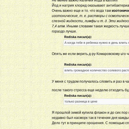
Не менее важно наличия йода в каплях!
Йод и натрия хлорид оказывают антибактериа
Очень важно еще и то. что вода там
изотонич
изотонические, т. е. растворы с осмотичес
слезной жидкости, лимфы и т. д. Эти жидко
7,4 атм.
Иными словами такая жидкость лучше
гораздо лучше.
Rediska писал(а):
А когда тебе в ребенка нужно в день влить
Опять же если верить д-ру Комаровскому ьто ч
Rediska писал(а):
влить громадное количество солевого раст
У меня с трудом получалось словить и раз в ч
после такого стресса еще неделю отходить бу
Rediska писал(а):
только разница в цене
Я прошлой зимой купила флакон и до сих пор 
недавно был насморк так в течении дня кажды
Дело тут в принципе орошения. С помощью сп
_________________