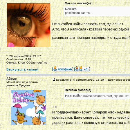
Магали писал(а):
Rediska
резковато как-то...
Не пытайся найти резкость там, где ее нет
А то, что я написала - краткий пересказ одной
расписан сам принцип насморка и откуда все
*: 28 апреля 2009, 21:57
Сообщения: 1148
Откуда: Киев, Оболонский пр-т
Вернуться к началу
Айрис
Добавлено: 4 октября 2010, 16:10
Заголовок сооб
МамаСпец наук тонких,
ученица Ордена
Rediska писал(а):
Не пытайся найти резкость там, где ее нет
+1!
И поддерживаю насчет Комаровского - недавно
препаратов. Даже советовал тот же солевой ра
дорогих растворах основную стоимость на себ
_________________