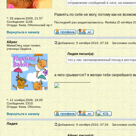
отправление сообщений в чате, на комменти
Равнять по себе не могу, потому как не возмо
*: 28 апреля 2009, 21:57
Сообщения: 1148
Последний раз редактировалось: Rediska (5 октября 20
Откуда: Киев, Оболонский пр-т
Вернуться к началу
Айрис
Добавлено: 5 октября 2010, 07:19
Заголовок сооб
МамаСпец наук тонких,
ученица Ордена
Лидия писал(а):
что у нас запланированный поход в рестор
а чего срывается? я желаю тебе скорейшего в
_________________
*: 12 ноября 2008, 18:05
Сообщения: 2310
Откуда: Киев, Оболонь
Вернуться к началу
Лидия
Добавлено: 5 октября 2010, 07:24
Заголовок сооб
Айрис писал(а):