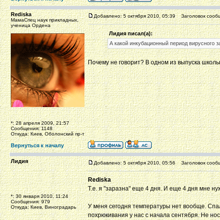
Rediska
Добавлено: 5 октября 2010, 05:39
Заголовок сооб
МамаСпец наук прикладных,
ученица Ордена
Лидия писал(а):
А какой инкубационный период вирусного з
Почему не говорит? В одном из выпуска школы
*: 28 апреля 2009, 21:57
Сообщения: 1148
Откуда: Киев, Оболонский пр-т
Вернуться к началу
Лидия
Добавлено: 5 октября 2010, 05:56
Заголовок сооб
Rediska
Т.е. я "заразна" еще 4 дня. И еще 4 дня мне 
*: 30 января 2010, 11:24
Сообщения: 979
У меня сегодня температуры нет вообще. Спал
Откуда: Киев, Виноградарь
похрюкивания у нас с начала сентября. Не нос 