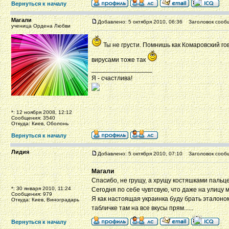
Вернуться к началу
Магали
Добавлено: 5 октября 2010, 06:36
Заголовок сооб
ученица Ордена Любви
Ты не грусти. Помнишь как Комаровский го
вирусами тоже так
_________________
Я - счастлива!
*: 12 ноября 2008, 12:12
Сообщения: 3540
Откуда: Киев, Оболонь
Вернуться к началу
Лидия
Добавлено: 5 октября 2010, 07:10
Заголовок сооб
Магали
Спасибо, не грущу, а хрущу костяшками пальцев
*: 30 января 2010, 11:24
Сегодня по себе чувтсвую, что даже на улицу м
Сообщения: 979
Я как настоящая украинка буду брать эталоном
Откуда: Киев, Виноградарь
табличке там на все вкусы прям......
Вернуться к началу