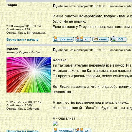
Лидия
Добавлено: 4 октября 2010, 19:30
Заголовок сооб
И еще, знатоки Комаровского, вопрос к вам. А
было. Но не помню.
*: 30 января 2010, 11:24
Если сегодня у Тимура не появились симптом
Сообщения: 979
Откуда: Киев, Виноградарь
Вернуться к началу
Магали
Добавлено: 4 октября 2010, 19:32
Заголовок сооб
ученица Ордена Любви
Rediska
ты так замечательно перевела всё в юмор. И т
Не знаю захочет ли Катя ввязываться дальше 
Ты просто играешь словами, меняя смысловую 
Вот Лидия намекнула, что иногда собственную 
непонятно.
*: 12 ноября 2008, 12:12
Я, вот честно весь вечер под впечатлением...
Сообщения: 3540
Но не переживай - "бана" не будет - это ты в
Откуда: Киев, Оболонь
_________________
Я - счастлива!
Вернуться к началу