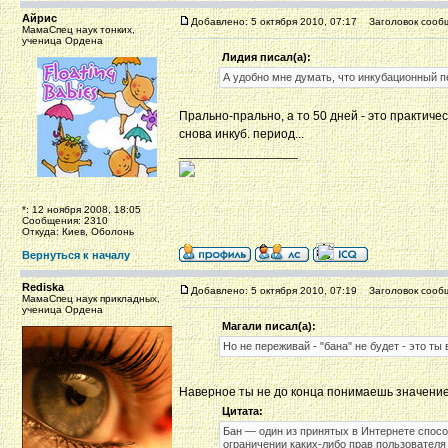
Айрис
Добавлено: 5 октября 2010, 07:17
Заголовок сооб
МамаСпец наук тонких,
ученица Ордена
Лидия писал(а):
А удобно мне думать, что инкубационный пер
Прально-прально, а то 50 дней - это практиче
снова инкуб. период...
_________________
*: 12 ноября 2008, 18:05
Сообщения: 2310
Откуда: Киев, Оболонь
Вернуться к началу
Rediska
Добавлено: 5 октября 2010, 07:19
Заголовок сооб
МамаСпец наук прикладных,
ученица Ордена
Магали писал(а):
Но не переживай - "бана" не будет - это т
Наверное ты не до конца понимаешь значение 
Цитата:
Бан — один из принятых в Интернете спосо
ограничении каких-либо прав пользователя