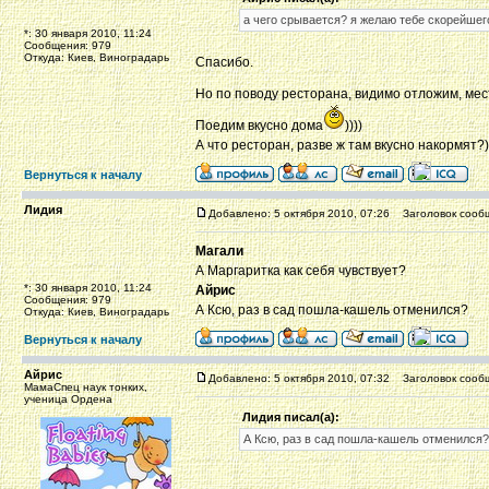
а чего срывается? я желаю тебе скорейшег
*: 30 января 2010, 11:24
Сообщения: 979
Откуда: Киев, Виноградарь
Спасибо.
Но по поводу ресторана, видимо отложим, мес
Поедим вкусно дома
))))
А что ресторан, разве ж там вкусно накормят?))
Вернуться к началу
Лидия
Добавлено: 5 октября 2010, 07:26
Заголовок сооб
Магали
А Маргаритка как себя чувствует?
*: 30 января 2010, 11:24
Айрис
Сообщения: 979
А Ксю, раз в сад пошла-кашель отменился?
Откуда: Киев, Виноградарь
Вернуться к началу
Айрис
Добавлено: 5 октября 2010, 07:32
Заголовок сооб
МамаСпец наук тонких,
ученица Ордена
Лидия писал(а):
А Ксю, раз в сад пошла-кашель отменился?