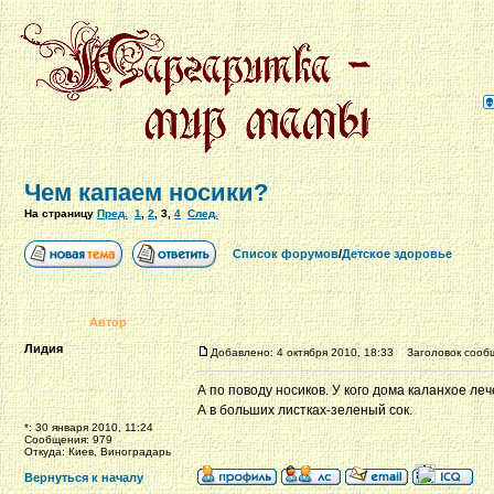
Чем капаем носики?
На страницу
Пред.
1
,
2
,
3
,
4
След.
Список форумов
/
Детское здоровье
Автор
Лидия
Добавлено: 4 октября 2010, 18:33
Заголовок сооб
А по поводу носиков. У кого дома каланхое ле
А в больших листках-зеленый сок.
*: 30 января 2010, 11:24
Сообщения: 979
Откуда: Киев, Виноградарь
Вернуться к началу