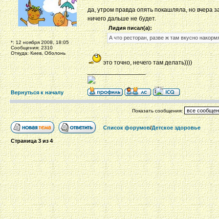
да, утром правда опять покашляла, но вчера з
ничего дальше не будет.
Лидия писал(а):
А что ресторан, разве ж там вкусно накормя
*: 12 ноября 2008, 18:05
Сообщения: 2310
Откуда: Киев, Оболонь
это точно, нечего там делать))))
_________________
Вернуться к началу
Показать сообщения:
Список форумов
/
Детское здоровье
Страница
3
из
4