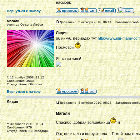
насморк.
Вернуться к началу
Магали
Добавлено: 5 октября 2010, 06:14
Заголовок сооб
ученица Ордена Любви
Лидия
об инкуб. периодах тут
http://www.mir-mamy.com
Посмотри
_________________
Я - счастлива!
*: 12 ноября 2008, 12:12
Сообщения: 3540
Откуда: Киев, Оболонь
Вернуться к началу
Лидия
Добавлено: 5 октября 2010, 06:25
Заголовок сооб
Магали
Спасибо, добрая волшебница
)))
*: 30 января 2010, 11:24
Сообщения: 979
Откуда: Киев, Виноградарь
Ого, почитала и погрустнела.....Покой нам тольк