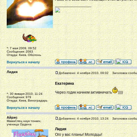
_________________
*: 7 мая 2009, 09:52
Сообщения: 2083
Откуда: Киев, Оболонь
Вернуться к началу
Лидия
Добавлено: 4 ноября 2010, 09:02
Заголовок сообщ
Екатерина
Через годик начнем активничать
))))
*: 30 января 2010, 11:24
Сообщения: 979
Откуда: Киев, Виноградарь
Вернуться к началу
Айрис
Добавлено: 4 ноября 2010, 13:24
Заголовок сообщ
МамаСпец наук тонких,
ученица Ордена
Лидия
Ого у вас планы! Молодцы!