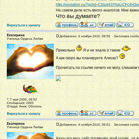
http://ovulation.ru/?gclid=CI3a443YhqUCFc4H
На самом деле есть много аналогов. Мне важна
Что вы думаете?
Вернуться к началу
Екатерина
Добавлено: 4 ноября 2010, 08:58
Заголовок сообщ
Ученица Ордена Любви
Прикольно
Я и не знала о таком
А как скоро вы планируете Алиску?
Прочитать по ссылке ничего не могу, слишком
_________________
*: 7 мая 2009, 09:52
Сообщения: 2083
Откуда: Киев, Оболонь
Вернуться к началу
Екатерина
Добавлено: 4 ноября 2010, 09:01
Заголовок сообщ
Ученица Ордена Любви
Аааа-это весь сайт посвящён этой штуке...от 