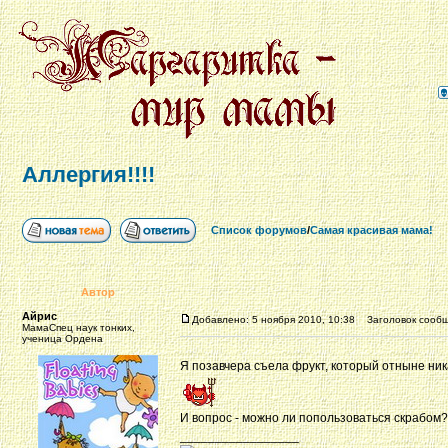
Аллергия!!!!
Список форумов
/
Самая красивая мама!
Автор
Айрис
Добавлено: 5 ноября 2010, 10:38
Заголовок сообще
МамаСпец наук тонких,
ученица Ордена
Я позавчера съела фрукт, который отныне ни
И вопрос - можно ли попользоваться скрабом?
_________________