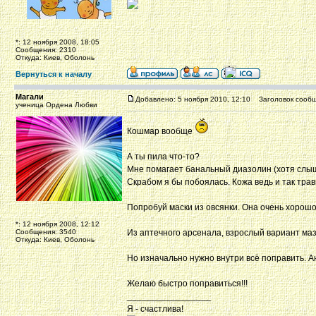
*: 12 ноября 2008, 18:05
Сообщения: 2310
Откуда: Киев, Оболонь
Вернуться к началу
Магали
Добавлено: 5 ноября 2010, 12:10
Заголовок сообщ
ученица Ордена Любви
Кошмар вообще
А ты пила что-то?
Мне помагает банальный диазолин (хотя слыш
Скрабом я бы побоялась. Кожа ведь и так тра
Попробуй маски из овсянки. Она очень хорошо
*: 12 ноября 2008, 12:12
Сообщения: 3540
Из аптечного арсенала, взрослый вариант маз
Откуда: Киев, Оболонь
Но изначально нужно внутри всё поправить. А
Желаю быстро поправиться!!!
_________________
Я - счастлива!