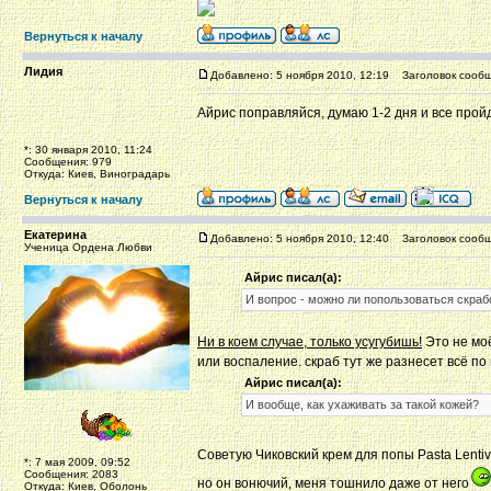
Вернуться к началу
Лидия
Добавлено: 5 ноября 2010, 12:19
Заголовок сообщ
Айрис поправляйся, думаю 1-2 дня и все пройд
*: 30 января 2010, 11:24
Сообщения: 979
Откуда: Киев, Виноградарь
Вернуться к началу
Екатерина
Добавлено: 5 ноября 2010, 12:40
Заголовок сообщ
Ученица Ордена Любви
Айрис писал(а):
И вопрос - можно ли попользоваться скра
Ни в коем случае, только усугубишь!
Это не моё
или воспаление. скраб тут же разнесет всё по
Айрис писал(а):
И вообще, как ухаживать за такой кожей?
Советую Чиковский крем для попы Pasta Lenti
*: 7 мая 2009, 09:52
Сообщения: 2083
но он вонючий, меня тошнило даже от него
Откуда: Киев, Оболонь