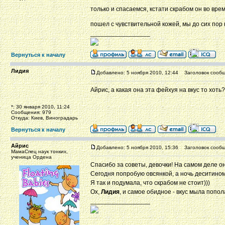
только и спасаемся, кстати скрабом он во врем
пошел с чувствительной кожей, мы до сих пор
_________________
Вернуться к началу
Лидия
Добавлено: 5 ноября 2010, 12:44
Заголовок сообщ
Айрис, а какая она эта фейхуя на вкус то хоть?
*: 30 января 2010, 11:24
Сообщения: 979
Откуда: Киев, Виноградарь
Вернуться к началу
Айрис
Добавлено: 5 ноября 2010, 15:36
Заголовок сообщ
МамаСпец наук тонких,
ученица Ордена
Спасибо за советы, девочки! На самом деле он
Сегодня попробую овсянкой, а ночь деситином
Я так и подумала, что скрабом не стоит)))
Ох,
Лидия
, и самое обидное - вкус мыла попол
_________________