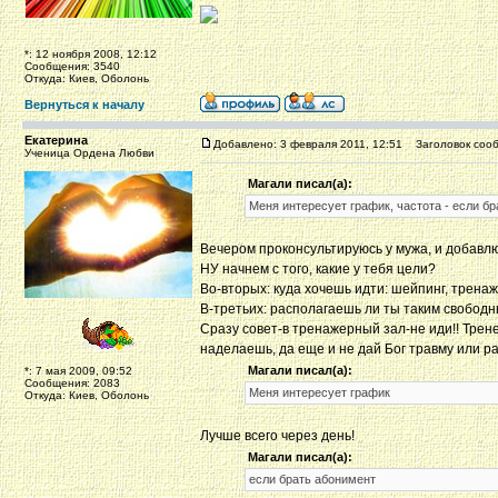
*: 12 ноября 2008, 12:12
Сообщения: 3540
Откуда: Киев, Оболонь
Вернуться к началу
Екатерина
Добавлено: 3 февраля 2011, 12:51
Заголовок сооб
Ученица Ордена Любви
Магали писал(а):
Меня интересует график, частота - если бр
Вечером проконсультируюсь у мужа, и добавлю
НУ начнем с того, какие у тебя цели?
Во-вторых: куда хочешь идти: шейпинг, трена
В-третьих: располагаешь ли ты таким свобод
Сразу совет-в тренажерный зал-не иди!! Трене
наделаешь, да еще и не дай Бог травму или р
Магали писал(а):
*: 7 мая 2009, 09:52
Сообщения: 2083
Меня интересует график
Откуда: Киев, Оболонь
Лучше всего через день!
Магали писал(а):
если брать абонимент