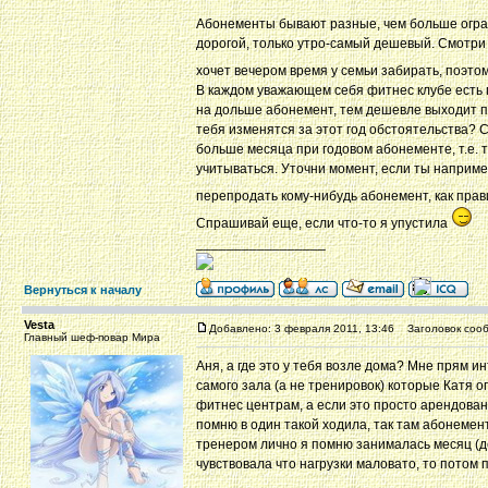
Абонементы бывают разные, чем больше огран
дорогой, только утро-самый дешевый. Смотри с
хочет вечером время у семьи забирать, поэто
В каждом уважающем себя фитнес клубе есть п
на дольше абонемент, тем дешевле выходит пла
тебя изменятся за этот год обстоятельства? С
больше месяца при годовом абонементе, т.е. 
учитываться. Уточни момент, если ты наприме
перепродать кому-нибудь абонемент, как прав
Спрашивай еще, если что-то я упустила
_________________
Вернуться к началу
Vesta
Добавлено: 3 февраля 2011, 13:46
Заголовок сооб
Главный шеф-повар Мира
Аня, а где это у тебя возле дома? Мне прям и
самого зала (а не тренировок) которые Катя о
фитнес центрам, а если это просто арендованы
помню в один такой ходила, так там абонемент
тренером лично я помню занималась месяц (д
чувствовала что нагрузки маловато, то потом 
_________________