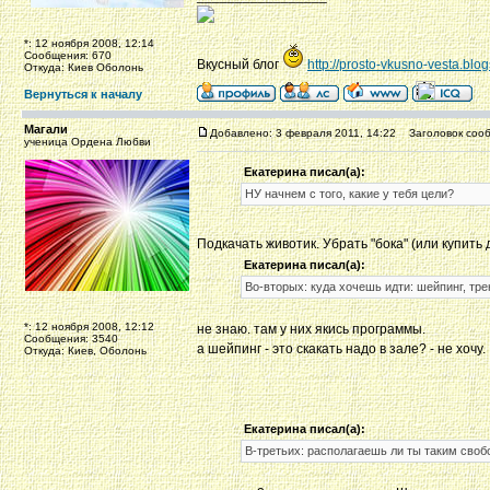
*: 12 ноября 2008, 12:14
Сообщения: 670
Вкусный блог
http://prosto-vkusno-vesta.blo
Откуда: Киев Оболонь
Вернуться к началу
Магали
Добавлено: 3 февраля 2011, 14:22
Заголовок сооб
ученица Ордена Любви
Екатерина писал(а):
НУ начнем с того, какие у тебя цели?
Подкачать животик. Убрать "бока" (или купить
Екатерина писал(а):
Во-вторых: куда хочешь идти: шейпинг, тр
*: 12 ноября 2008, 12:12
не знаю. там у них якись программы.
Сообщения: 3540
а шейпинг - это скакать надо в зале? - не хочу.
Откуда: Киев, Оболонь
Екатерина писал(а):
В-третьих: располагаешь ли ты таким сво