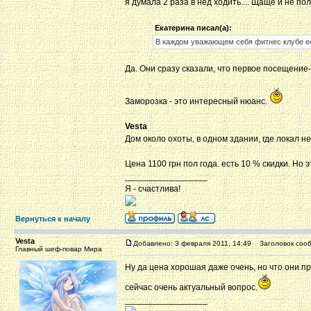
я думала 2 раза в нед ходить.... Щаще и не пол
Екатерина писал(а):
В каждом уважающем себя фитнес клубе ест
Да. Они сразу сказали, что первое посещение
Заморозка - это интересный нюанс.
Vesta
Дом около охоты, в одном здании, где локал не
Цена 1100 грн пол года. есть 10 % скидки. Но
_________________
Я - счастлива!
Вернуться к началу
Vesta
Добавлено: 3 февраля 2011, 14:49
Заголовок сооб
Главный шеф-повар Мира
Ну да цена хорошая даже очень, но что они пр
сейчас очень актуальный вопрос.
_________________