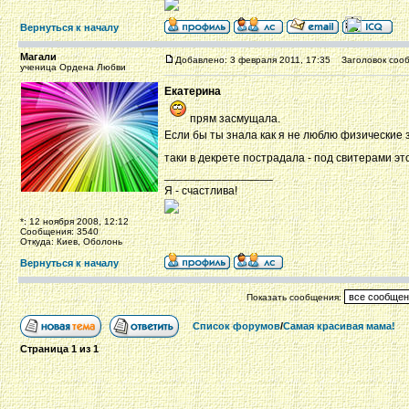
Вернуться к началу
Магали
Добавлено: 3 февраля 2011, 17:35
Заголовок сооб
ученица Ордена Любви
Екатерина
прям засмущала.
Если бы ты знала как я не люблю физические з
таки в декрете пострадала - под свитерами эт
_________________
Я - счастлива!
*: 12 ноября 2008, 12:12
Сообщения: 3540
Откуда: Киев, Оболонь
Вернуться к началу
Показать сообщения:
Список форумов
/
Самая красивая мама!
Страница
1
из
1