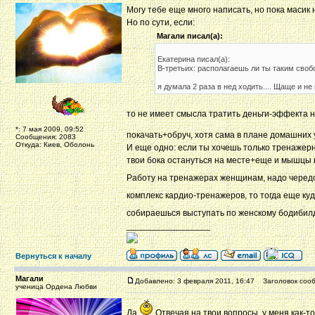
Могу тебе еще много написать, но пока масик н
Но по сути, если:
Магали писал(а):
Екатерина писал(а):
В-третьих: располагаешь ли ты таким сво
я думала 2 раза в нед ходить.... Щаще и не
то не имеет смысла тратить деньги-эффекта н
*: 7 мая 2009, 09:52
покачать+обруч, хотя сама в плане домашних
Сообщения: 2083
Откуда: Киев, Оболонь
И еще одно: если ты хочешь только тренажер
твои бока остануться на месте+еще и мышцы в
Работу на тренажерах женщинам, надо чередо
комплекс кардио-тренажеров, то тогда еще куда
собираешься выступать по женскому бодибил
_________________
Вернуться к началу
Магали
Добавлено: 3 февраля 2011, 16:47
Заголовок сооб
ученица Ордена Любви
Да
Отвечая на твои вопросы, у меня как-то