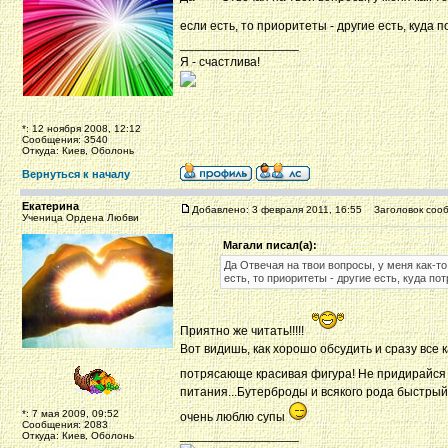
если есть, то приоритеты - другие есть, куда 
_________________
Я - счастлива!
*: 12 ноября 2008, 12:12
Сообщения: 3540
Откуда: Киев, Оболонь
Вернуться к началу
Екатерина
Добавлено: 3 февраля 2011, 16:55
Заголовок сооб
Ученица Ордена Любви
Магали писал(а):
Да Отвечая на твои вопросы, у меня как-то
есть, то приоритеты - другие есть, куда по
Приятно же читать!!!!!
Вот видишь, как хорошо обсудить и сразу все 
потрясающе красивая фигура! Не придирайся
питания...Бутерброды и всякого рода быстрый 
*: 7 мая 2009, 09:52
очень люблю супы
Сообщения: 2083
_________________
Откуда: Киев, Оболонь