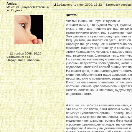
Amiga
Добавлено: 1 июня 2009, 17:22
Заголовок сообще
МамаСпец наук естественных -
уч. Ордена
Цитата:
Чистый кишечник - путь к здоровью
А знаем ли мы, что худеем мы тут, худеем, 
сказать, не отдает лишние для нас, но так
разгрузочными днями, растворимыми чудо
3-ёх разовым в сутки попрошу простить за 
Ведь до того, как появиться здесь, взятьс
жареную пищу: хлебушек, и желательно бел
молоком, жареную картошечку, и колбаску п
этими «запасами», которые, к вашему сведе
*: 12 ноября 2008, 16:29
нас, выделяя яды, благодаря чему, мы чув
Сообщения: 483
Но сейчас-то мы вплотную занялись своим 
Откуда: Киев, Оболонь
ужасный недостаток необходимого, жизнен
оздоровлен полезной свежей пищей, что яв
На самом деле, очень важно уделять вним
кишечник обеспечивает наше здоровье, а в
несколько книг о правильном, раздельном п
В чистом кишечнике правильно питающегос
части кишечника «расположился» и греется
железа, селезенка. И кишечник, будучи з
их деятельности.
А вот, кишка, забитая каловыми камнями, 
это вам от нее плохо, а вот шлакам очень
не могут чувствовать органы – соседи, нач
питания, и загрязнении кишечника, завалы
медленно и печально вытеснять близ лежай
огромным хранилищем отходов, напоминаю
диафрагму. А почему вы думали полным и 