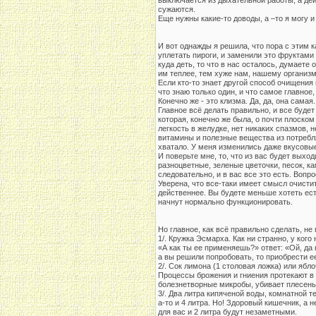
выключается из дыхательной работы, а де
сужаются.
Еще нужны какие-то доводы, а –то я могу и
И вот однажды я решила, что пора с этим к
уплетать пироги, и заменили это фруктами 
куда деть, то что в нас осталось, думаете 
им теплее, тем хуже нам, нашему организ
Если кто-то знает другой способ очищени
что знаю только один, и что самое главно
Конечно же - это клизма. Да, да, она самая
Главное всё делать правильно, и все будет 
которая, конечно же была, о почти плоском
легкость в желудке, нет никаких спазмов,
витамины и полезные вещества из потребля
хватало. У меня изменились даже вкусовые
И поверьте мне, то, что из вас будет выход
разноцветные, зеленые цветочки, песок, кам
следовательно, и в вас все это есть. Вопро
Уверена, что все-таки имеет смысл очисти
действеннее. Вы будете меньше хотеть ест
начнут нормально функционировать.
Но главное, как всё правильно сделать, не
1/. Кружка Эсмарха. Как ни странно, у ког
«А как ты ее применяешь?» ответ: «Ой, да н
а вы решили попробовать, то приобрести е
2/. Сок лимона (1 столовая ложка) или ябл
Процессы брожения и гниения протекают в 
болезнетворные микробы, убивает плесень.
3/. Два литра кипяченой воды, комнатной 
а-то и 4 литра. Но! Здоровый кишечник, а 
для вас и 2 литра будут незаметными.