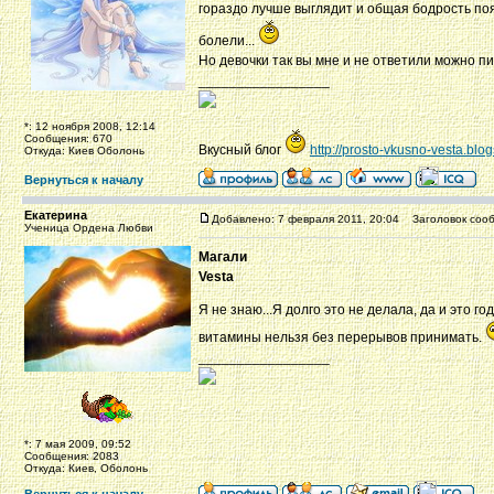
гораздо лучше выглядит и общая бодрость п
болели...
Но девочки так вы мне и не ответили можно п
_________________
*: 12 ноября 2008, 12:14
Сообщения: 670
Вкусный блог
http://prosto-vkusno-vesta.blo
Откуда: Киев Оболонь
Вернуться к началу
Екатерина
Добавлено: 7 февраля 2011, 20:04
Заголовок сооб
Ученица Ордена Любви
Магали
Vesta
Я не знаю...Я долго это не делала, да и это г
витамины нельзя без перерывов принимать.
_________________
*: 7 мая 2009, 09:52
Сообщения: 2083
Откуда: Киев, Оболонь