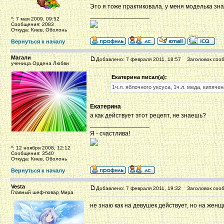
Это я тоже практиковала, у меня моделька зна
_________________
*: 7 мая 2009, 09:52
Сообщения: 2083
Откуда: Киев, Оболонь
Вернуться к началу
Магали
Добавлено: 7 февраля 2011, 18:57
Заголовок сооб
ученица Ордена Любви
Екатерина писал(а):
1ч.л. яблочного уксуса, 1ч.л. меда, кипяче
Екатерина
а как действует этот рецепт, не знаешь?
_________________
Я - счастлива!
*: 12 ноября 2008, 12:12
Сообщения: 3540
Откуда: Киев, Оболонь
Вернуться к началу
Vesta
Добавлено: 7 февраля 2011, 19:32
Заголовок сооб
Главный шеф-повар Мира
не знаю как на девушек действует, но на женщ