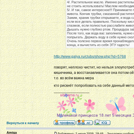
4/. Растительное масло. Именно раститель
не стоить использовать! Маслом необходим
5/. И так, самое интересное!!! Принимаете
живота. Кончик трубки, смазанной растите
Зажим, краник трубки открываете, и вода 
если все делать правильно. Поскольку кисл
спазмов, если полностью расслабите живот
Дышать нужно глубоко ртом. Процедура зай
После того, как вода вас заполнила, нужно
попрыгать. Держать воду в себе нужно скол
Очень полезно первое время пронаблюдать
конца, и вычистить из себя ЭТУ гадость!
http://www.galya.ru/clubs/show.php?id=5768
говорят, неплохо чистит, но нельзя злоупотр
кишечника, а восстанавливается она потом ой 
т.о. во всём важна мера
кто рискнёт попробовать на себе данный мет
_________________
Вернуться к началу
Amiga
Добавлено: 2 июня 2009, 19:46
Заголовок сообще