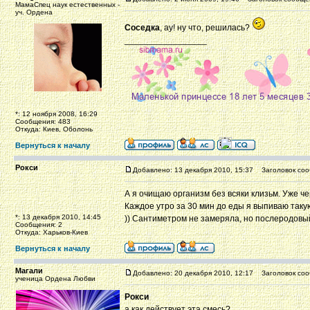
МамаСпец наук естественных -
уч. Ордена
Соседка
, ау! ну что, решилась?
_________________
*: 12 ноября 2008, 16:29
Сообщения: 483
Откуда: Киев, Оболонь
Вернуться к началу
Рокси
Добавлено: 13 декабря 2010, 15:37
Заголовок соо
А я очищаю организм без всяки клизьм. Уже ч
Каждое утро за 30 мин до еды я выпиваю такую 
*: 13 декабря 2010, 14:45
)) Сантиметром не замеряла, но послеродовы
Сообщения: 2
Откуда: Харьков-Киев
Вернуться к началу
Магали
Добавлено: 20 декабря 2010, 12:17
Заголовок соо
ученица Ордена Любви
Рокси
а как действует эта смесь?