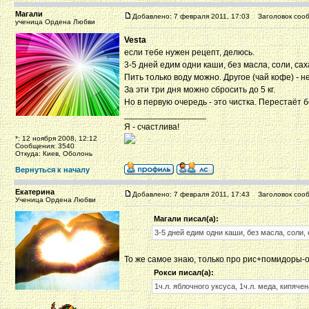
Магали
Добавлено: 7 февраля 2011, 17:03
Заголовок сооб
ученица Ордена Любви
Vesta
если тебе нужен рецепт, делюсь.
3-5 дней едим одни каши, без масла, соли, сах
Пить только воду можно. Другое (чай кофе) - н
За эти три дня можно сбросить до 5 кг.
Но в первую очередь - это чистка. Перестаёт 
_________________
Я - счастлива!
*: 12 ноября 2008, 12:12
Сообщения: 3540
Откуда: Киев, Оболонь
Вернуться к началу
Екатерина
Добавлено: 7 февраля 2011, 17:43
Заголовок сооб
Ученица Ордена Любви
Магали писал(а):
3-5 дней едим одни каши, без масла, соли, 
То же самое знаю, только про рис+помидоры-о
Рокси писал(а):
1ч.л. яблочного уксуса, 1ч.л. меда, кипяче