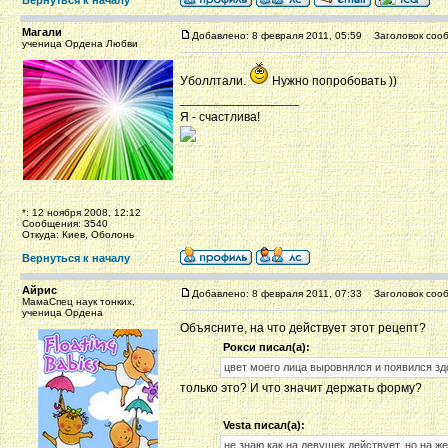
Вернуться к началу
Магали
Добавлено: 8 февраля 2011, 05:59
Заголовок сооб
ученица Ордена Любви
Уболлтали.
Нужно попробовать ))
_________________
Я - счастлива!
*: 12 ноября 2008, 12:12
Сообщения: 3540
Откуда: Киев, Оболонь
Вернуться к началу
Айрис
Добавлено: 8 февраля 2011, 07:33
Заголовок сооб
МамаСпец наук тонких,
ученица Ордена
Объясните, на что действует этот рецепт?
Рокси писал(а):
цвет моего лица выровнялся и появился з
только это? И что значит держать форму?
Vesta писал(а):
не знаю как на девушек действует, но на же