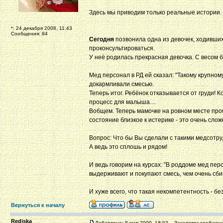
Здесь мы приводим только реальные истории
*: 24 декабря 2008, 11:43
Сообщения: 84
Сегодня
позвонила одна из девочек, ходивших
проконсультироваться.
У неё родилась прекрасная девочка. С весом бо
Мед персонал в РД ей сказал: "Такому крупном
докармливали смесью.
Теперь итог. Ребёнок отказывается от груди! Ко
процесс для малыша....
Вобщем. Теперь мамочке на ровном месте пробле
состояние близкое к истерике - это очень слож
Вопрос: Что бы Вы сделали с такими медсотр
А ведь это сплошь и рядом!
И ведь говорим на курсах: "В роддоме мед перс
выдерживают и покупают смесь, чем очень сби
И хуже всего, что такая некомпетентность - бе
Вернуться к началу
Rediska
Добавлено: 8 мая 2009, 18:03
Заголовок сообщени