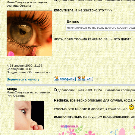
МамаСпец наук прикладных,
ученица Ордена
kytovrusha
, а не жестоко это????
Цитата:
если хочешь есть, ешь. другого кроме груд
Жуть, прям тюрьма какая-то: "ешь, что дают"
*: 28 апреля 2009, 21:57
Сообщения: 1148
Откуда: Киев, Оболонский пр-т
Вернуться к началу
Amiga
Добавлено: 8 мая 2009, 19:24
Заголовок сообщени
МамаСпец наук естественных
- уч. Ордена
Rediska
, всё верно описано для случая, когда
смесью, что многие и делают, к сожалению
исключительно
на грудном вскармливании, ан
_________________