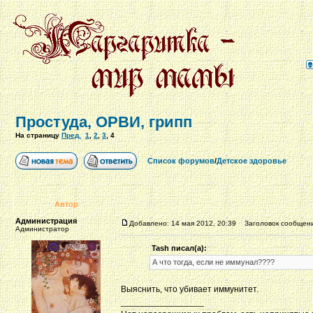
Простуда, ОРВИ, грипп
На страницу
Пред.
1
,
2
,
3
,
4
Список форумов
/
Детское здоровье
Автор
Администрация
Добавлено: 14 мая 2012, 20:39
Заголовок сообщени
Администратор
Tash писал(а):
А что тогда, если не иммунал????
Выяснить, что убивает иммунитет.
_________________