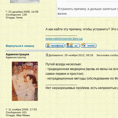
Устранить причину, а дальше заняться
*: 23 декабря 2008, 14:58
жизни.
Сообщения: 139
Откуда: Киев
А как найти эту причину, чтобы устранить? Это 
_________________
www.vdohnovenie.kiev.ua
Вернуться к началу
Администрация
Добавлено: 26 ноября 2012, 08:26
Заголовок сообщ
Администратор
Путей всегда несколько:
- традиционная медицина (кровь из вены на гел
самое первое и простое).
- нетрадиционные методы (обследование по Фолл
_________________
Нет неразрешимых проблем, есть непринятые
*: 11 ноября 2008, 17:53
Сообщения: 431
Откуда: Мир Мамы