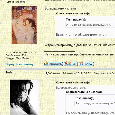
Администратор
Возвращаемся к теме.
Хранительница писал(а):
Tash писал(а):
А что тогда, если не иммунал????
Выяснить, что убивает иммунитет.
Устранить причину, а дальше заняться элемен
_________________
*: 11 ноября 2008, 17:53
Нет неразрешимых проблем, есть непринятые
Сообщения: 431
Откуда: Мир Мамы
Вернуться к началу
Tash
Добавлено: 14 ноября 2012, 06:32
Заголовок сообщ
Хранительница писал(а):
Возвращаемся к теме.
Хранительница писал(а):
Tash писал(а):
А что тогда, если не иммунал
Выяснить, что убивает иммуните