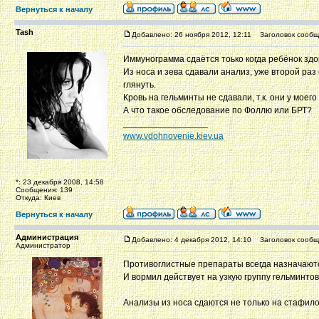
Вернуться к началу
Tash
Добавлено: 26 ноября 2012, 12:11
Заголовок сообщ
Иммунограмма сдаётся тоько когда ребёнок здо
Из носа и зева сдавали анализ, уже второй раз
глянуть.
Кровь на гельминты не сдавали, т.к. они у моего
А что такое обследование по Фоллю или БРТ?
_________________
www.vdohnovenie.kiev.ua
*: 23 декабря 2008, 14:58
Сообщения: 139
Откуда: Киев
Вернуться к началу
Администрация
Добавлено: 4 декабря 2012, 14:10
Заголовок сообщ
Администратор
Противоглистные препараты всегда назначаются
И вормил действует на узкую группу гельминтов
Анализы из носа сдаются не только на стафило
_________________