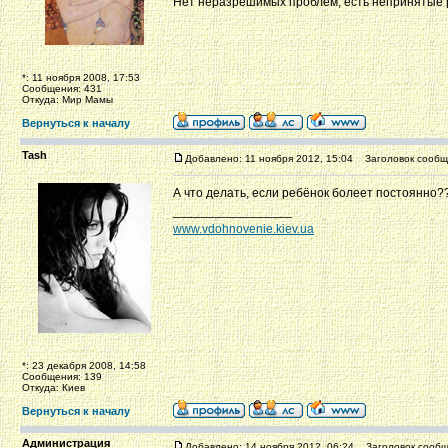
Нет неразрешимых проблем, есть непринятые
*: 11 ноября 2008, 17:53
Сообщения: 431
Откуда: Мир Мамы
Вернуться к началу
Tash
Добавлено: 11 ноября 2012, 15:04
Заголовок сообщ
А что делать, если ребёнок болеет постоянно?
_________________
www.vdohnovenie.kiev.ua
*: 23 декабря 2008, 14:58
Сообщения: 139
Откуда: Киев
Вернуться к началу
Администрация
Добавлено: 14 ноября 2012, 06:24
Заголовок сообщ