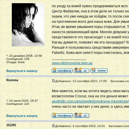
по уходу за кожей нужно придерживаться всго 
Центр Фаберлик, она в этом деле не только зна
знаем, что уже никуда не пойдём, то после сн
на протяжении всего дня наша кожа. Для умыв
Итак, во время умывания поры открываются. Т
нанести увлажняющий крем. Многие девушки у
представляете что происходит с их кожей пос
Как вы думаете, поможет им эта процедура? К
Раньше я пользовалась средствами американс
Faberlic. Кожа моя сияет! поры очистились, ко
*: 23 декабря 2008, 14:58
_________________
Сообщения: 139
Откуда: Киев
www.vdohnovenie.kiev.ua
Вернуться к началу
Romma
Добавлено: 13 сентября 2021, 17:05
Заголовок со
Мне кажется, если вы хотите видеть свою мат
косметологии Crocus, она на эти деньги може
*: 10 июня 2020, 18:37
aesthetic.com.ua/uslugi/kislorodnaya-mezoterapi
Сообщения: 110
очень часто не хватает у них денег, а здесь 
Вернуться к началу
111291
Добавлено: 3 сентября 2023, 14:31
Заголовок соо