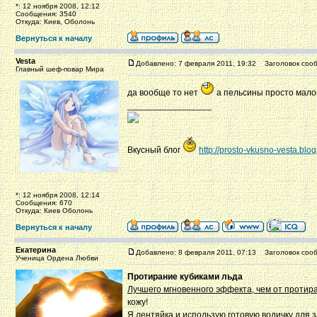
*: 12 ноября 2008, 12:12
Сообщения: 3540
Откуда: Киев, Оболонь
Вернуться к началу
Vesta
Добавлено: 7 февраля 2011, 19:32
Заголовок сооб
Главный шеф-повар Мира
да вообще то нет
а пельсины просто малой 
_________________
Вкусный блог
http://prosto-vkusno-vesta.blo
*: 12 ноября 2008, 12:14
Сообщения: 670
Откуда: Киев Оболонь
Вернуться к началу
Екатерина
Добавлено: 8 февраля 2011, 07:13
Заголовок сооб
Ученица Ордена Любви
Протирание кубиками льда
Лучшего мгновенного эффекта, чем от протира
кожу!
Я лентяйка и использую готовую водичку для