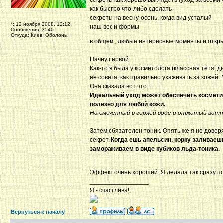
секреты как хорошо выглядеть (уход за всеми 
как быстро что-либо сделать
секреты на весну-осень, когда вид усталый
*: 12 ноября 2008, 12:12
наш вес и формы
Сообщения: 3540
Откуда: Киев, Оболонь
в общем , любые интересные моменты и откр
Начну первой.
Как-то я была у косметолога (классная тётя, 
её совета, как правильно ухаживать за кожей.
Она сказала вот что:
Идеальный уход может обеспечить косметич
полезно для любой кожи.
На смоченный в горяей воде и отжатый ватн
Затем обязателен тоник. Опять же я не довер
секрет.
Когда ешь апельсин, корку заливаешь
замораживаем в виде кубиков льда-тоника.
Эффект очень хороший. Я делала так сразу п
_________________
Я - счастлива!
Вернуться к началу