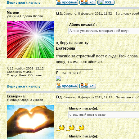
Вернуться к началу
Магали
Добавлено: 8 февраля 2011, 11:52
Заголовок сооб
ученица Ордена Любви
Айрис писал(а):
А еще умывалась минеральной водо
о, беру на заметку.
Екатерина
спасибо за страстный пост о льде! Твои слова
пишу, а сама лентяйничаю.
_________________
*: 12 ноября 2008, 12:12
Сообщения: 3540
Я - счастлива!
Откуда: Киев, Оболонь
Вернуться к началу
Екатерина
Добавлено: 8 февраля 2011, 12:17
Заголовок сооб
Ученица Ордена Любви
Магали писал(а):
страстный пост о льде
Магали писал(а):