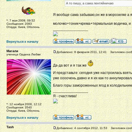
А то пишу, а сама лентяйничаю
Я вообще сама забываю,он же в морозилке а я
*: 7 мая 2009, 09:52
молочко+тоник+крема+термальная водичка, и 
Сообщения: 2083
Откуда: Киев, Оболонь
_________________
Вернуться к началу
Магали
Добавлено: 8 февраля 2011, 12:41
Заголовок сооб
ученица Ордена Любви
Да-да вот и я так же
И представьте: сегодня уже настроилась взять
уже оооочень давно и я их как-то аннулировал
Благо горы замороженных ягод в холодильни
_________________
Я - счастлива!
*: 12 ноября 2008, 12:12
Сообщения: 3540
Откуда: Киев, Оболонь
Вернуться к началу
Tash
Добавлено: 4 сентября 2012, 11:53
Заголовок соо