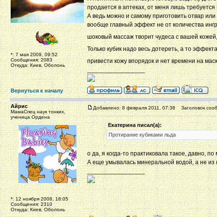
продается в аптеках, от меня лишь требуется 
А ведь можно и самому приготовить отвар или
вообще главный эффект не от количества ингри
шоковый массаж творит чудеса с вашей кожей
Только кубик надо весь дотереть, а то эффекта
*: 7 мая 2009, 09:52
Сообщения: 2083
привести кожу впорядок и нет времени на мас
Откуда: Киев, Оболонь
_________________
Вернуться к началу
Айрис
Добавлено: 8 февраля 2011, 07:38
Заголовок сооб
МамаСпец наук тонких,
ученица Ордена
Екатерина писал(а):
Протирание кубиками льда
о да, я когда-то практиковала такое, давно, по
А еще умывалась минеральной водой, а не из п
_________________
*: 12 ноября 2008, 18:05
Сообщения: 2310
Откуда: Киев, Оболонь