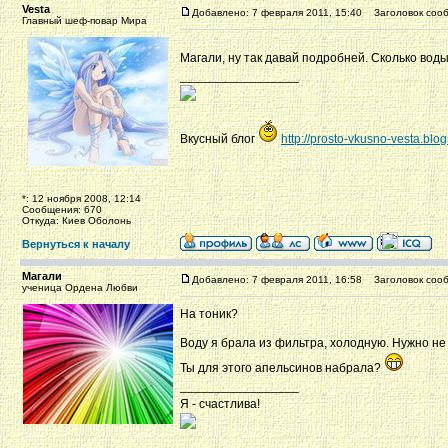
Vesta
Добавлено: 7 февраля 2011, 15:40
Заголовок сооб
Главный шеф-повар Мира
Магали, ну так давай подробней. Сколько вод
_________________
Вкусный блог
http://prosto-vkusno-vesta.blo
*: 12 ноября 2008, 12:14
Сообщения: 670
Откуда: Киев Оболонь
Вернуться к началу
Магали
Добавлено: 7 февраля 2011, 16:58
Заголовок сооб
ученица Ордена Любви
На тоник?
Воду я брала из фильтра, холодную. Нужно не
Ты для этого апельсинов набрала?
_________________
Я - счастлива!