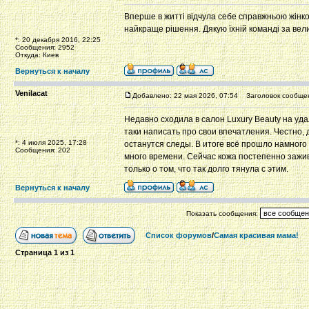
Вперше в житті відчула себе справжньою жінк
найкраще рішення. Дякую їхній команді за вел
*: 20 декабря 2016, 22:25
Сообщения: 2952
Откуда: Киев
Вернуться к началу
Venilacat
Добавлено: 22 мая 2026, 07:54
Заголовок сообще
Недавно сходила в салон Luxury Beauty на уд
таки написать про свои впечатления. Честно, 
*: 4 июля 2025, 17:28
останутся следы. В итоге всё прошло намного
Сообщения: 202
много времени. Сейчас кожа постепенно зажив
только о том, что так долго тянула с этим.
Вернуться к началу
Показать сообщения:
Список форумов
/
Самая красивая мама!
Страница
1
из
1