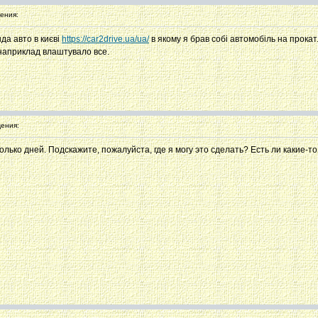
ения:
да авто в києві
https://car2drive.ua/ua/
в якому я брав собі автомобіль на прокат
е наприклад влаштувало все.
ения:
лько дней. Подскажите, пожалуйста, где я могу это сделать? Есть ли какие-