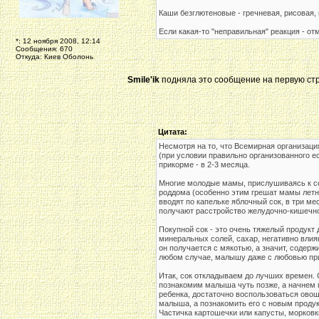
Каши безглютеновые - гречневая, рисовая,
Если какая-то "неправильная" реакция - о
*: 12 ноября 2008, 12:14
Сообщения: 670
Откуда: Киев Оболонь
Smile'ik
подняла это сообщение на первую стр
Цитата:
Несмотря на то, что Всемирная организац
(при условии правильно организованного 
прикорме - в 2-3 месяца.
Многие молодые мамы, прислушиваясь к сов
роддома (особенно этим грешат мамы летни
вводят по капельке яблочный сок, в три м
получают расстройство желудочно-кишечно
Покупной сок - это очень тяжелый продукт 
минеральных солей, сахар, негативно влияю
он получается с мякотью, а значит, содерж
любом случае, малышу даже с любовью при
Итак, сок откладываем до лучших времен. 
познакомим малыша чуть позже, а начнем п
ребенка, достаточно воспользоваться овощ
малыша, а познакомить его с новым продук
Частичка картошечки или капусты, морко