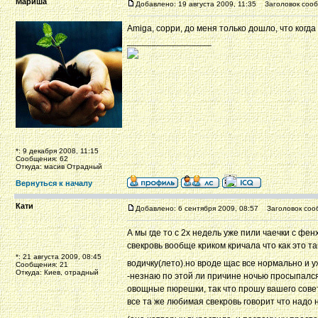
Мариша
Добавлено: 19 августа 2009, 11:35
Заголовок сооб
Amiga, сорри, до меня только дошло, что когд
_________________
*: 9 декабря 2008, 11:15
Сообщения: 62
Откуда: масив Отрадный
Вернуться к началу
Кати
Добавлено: 6 сентября 2009, 08:57
Заголовок соо
А мы где то с 2х недель уже пили чаечки с фе
свекровь вообще криком кричала что как это т
*: 21 августа 2009, 08:45
водичку(лето).но вроде щас все нормально и у
Сообщения: 21
Откуда: Киев, отрадный
-незнаю по этой ли причине ночью просыпался
овощные пюрешки, так что прошу вашего совет
все та же любимая свекровь говорит что надо