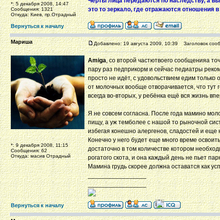
Черты лица передаются по наследству, а вы
*: 5 декабря 2008, 14:47
это то зеркало, где отражаются отношения в
Сообщения: 1321
Откуда: Киев, пр.Отрадный
Вернуться к началу
Мариша
Добавлено: 19 августа 2009, 10:39
Заголовок сооб
Amiga
, со второй частютвоего сообщенияа точ
пару раз педприкорм и сейчас педиатры рекоме
просто не идёт, с удовольствием едим только 
от молочных вообще отворачивается, что тут 
всегда во-вторых, у ребёнка ещё вся жизнь вп
Я не совсем согласна. После года мамино мол
пищу, а уж темболее с нашой то рыночной сис
избегая конешно алергенов, сладостей и еще 
Конечно у него будет еще много време освоить
*: 9 декабря 2008, 11:15
достаточно в том количестве котором необход
Сообщения: 62
Откуда: масив Отрадный
рогатого скота, и она каждый день не пьет па
Мамина грудь скорее должна оставатся как успа
_________________
_________________
Вернуться к началу