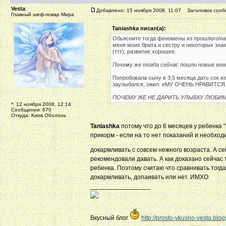
Vesta
Добавлено: 15 ноября 2008, 11:07
Заголовок сооб
Главный шеф-повар Мира
Taniashka писал(а):
Обьясните тогда феномены из прошлого/на
меня моих брата и сестру и некоторых зна
(ттт), развитие хорошее.
Почему же тогда сейчас пошли новые вея
Попробовала сыну в 3,5 месяца дать сок и
заулыбался, ожил. еМУ ОЧЕНЬ НРАВИТСЯ
ПОЧЕМУ ЖЕ НЕ ДАРИТЬ УЛЫБКУ ЛЮБИМ
*: 12 ноября 2008, 12:14
Сообщения: 670
Откуда: Киев Оболонь
Taniashka
потому что до 6 месяцев у ребенка
прикорм - если на то нет показаний и необход
докармливать с совсем нежного возраста. А се
рекомендовали давать. А как доказано сейчас т
ребенка. Поэтому считаю что сравнивать тогда
докармливать, допаивать или нет. ИМХО
_________________
Вкусный блог
http://prosto-vkusno-vesta.blo