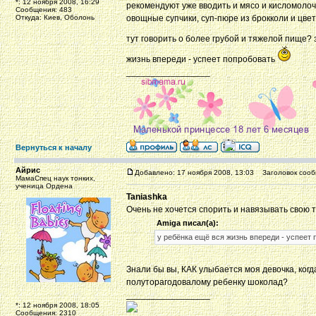
*: 12 ноября 2008, 16:29
рекомендуют уже вводить и мясо и кисломолочк
Сообщения: 483
Откуда: Киев, Оболонь
овощные супчики, суп-пюре из брокколи и цве
тут говорить о более грубой и тяжелой пище? 
жизнь впереди - успеет попробовать
_________________
Вернуться к началу
Айрис
Добавлено: 17 ноября 2008, 13:03
Заголовок сооб
МамаСпец наук тонких,
ученица Ордена
Taniashka
Очень не хочется спорить и навязывать свою 
Amiga писал(а):
у ребёнка ещё вся жизнь впереди - успеет
Знали бы вы, КАК улыбается моя девочка, ког
полуторагодовалому ребенку шоколад?
_________________
*: 12 ноября 2008, 18:05
Сообщения: 2310