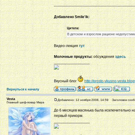
-------------------------------------------------------------------
Добавлено Smile'ik:
Цитата:
В детском и взрослом рационе недопустим
Видео-лекция
тут
Молочные продукты:
обсуждения
здесь
_________________
Вкусный блог
http://prosto-vkusno-vesta.blo
Вернуться к началу
Vesta
Добавлено: 12 ноября 2008, 14:59
Заголовок сооб
Главный шеф-повар Мира
До 6 месяцев масянька была исключительно на
первый прикорм.
_________________