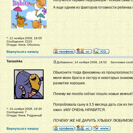
получился первый педприкорм - Ксюша сама сх
А еще одним из факторов готовности ребенка 
*: 12 ноября 2008, 18:05
Сообщения: 2310
Откуда: Киев, Оболонь
Вернуться к началу
Taniashka
Добавлено: 14 ноября 2008, 19:52
Заголовок сооб
Обьясните тогда феномены из прошлого/наст
меня моих брата и сестру и некоторых знакомы
развитие хорошее.
Почему же тогда сейчас пошли новые веяния?
Попробовала сыну в 3,5 месяца дать сок из п
*: 14 ноября 2008, 19:30
ожил. еМУ ОЧЕНЬ НРАВИТСЯ.
Сообщения: 7
Откуда: Киев, Радужный
ПОЧЕМУ ЖЕ НЕ ДАРИТЬ УЛЫБКУ ЛЮБИМОМУ
Вернуться к началу