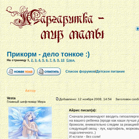
Прикорм - дело тонкое :)
На страницу
1
,
2
,
3
,
4
,
5
,
6
,
7
,
8
,
9
,
10
След.
Список форумов
/
Детское питание
Автор
Vesta
Добавлено: 12 ноября 2008, 14:54
Заголовок сообщ
Главный шеф-повар Мира
Айрис писал(а):
Сначала рекомендуют вводить гипоаллерге
на вашего ребенка (вроде как каши лучше 
брокколи, внимательно следим за реакцией 
следующий овощ - лук, картофель, морковь
подсолнечного..)
И кстати - без соли!