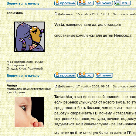
Вернуться к началу
Taniashka
Добавлено: 15 ноября 2008, 14:31
Заголовок сооб
Vesta
, наверное таки да, дело каждого
_________________
спортивные комплексы для детей Непоседа
*: 14 ноября 2008, 19:30
Сообщения: 7
Откуда: Киев, Радужный
Вернуться к началу
Amiga
Добавлено: 17 ноября 2008, 09:54
Заголовок сооб
МамаСпец наук естественных
- уч. Ордена
Taniashka
, а как же основной принцип - не на
если ребёнок улыбнулся от нового вкуса, то эт
вреда может быть больше, чем пользы... коне
работу и сворачивать ГВ, почему и старались
внутренних органов, желудка, печени, поджелуд
задуматься, но в любом случае - решать конеч
мы тоже до 6-ти месяцев были на чистом ГВ, п