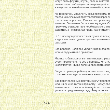
могут быть фрукты, крупы, лапша, а потом 
внимательно наблюдать за его реакцией: ес
в виде покраснений или высыпаний - сдела
Не торопитесь увеличить дозы прикорма. 
гастрономическими пристрастиями взрослых
это делают взрослые. Сколько по времени 
малыша. Это может быть и месяц, и два. О
прежнему содержит все необходимые мален
развития, а не взрослая пища, как считают 
В 7-9 месяцев ребенок тянет ручки ко все
к еде - это лишь один из признаков готов
факторы:
Вес ребенка. Если вес увеличился в два р
можно подумать и о прикорме;
Малыш избавился от выталкивающего рефлек
будет проглочено, то все в порядке. Кстат
исключаются. Пища должна проходить обраб
Вводить прикорм ребенку можно только тог
отказаться от еды, отклоняясь назад или о
Все перечисленные факторы могут проявитьс
малыш еще не готов к прикорму. Всему св
знакомьте его с взрослой пищей, не отказ
уплетать предложенную еду. Результат вас
Яна Кит