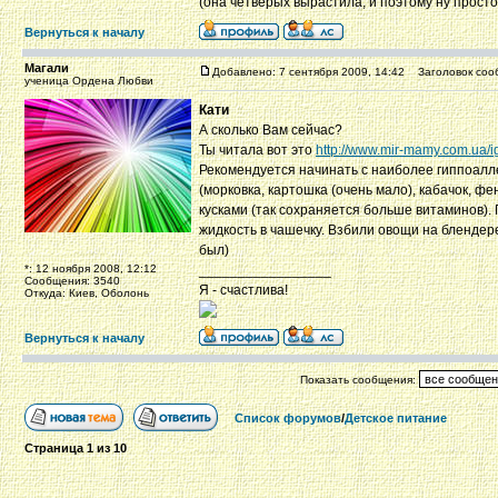
(она четверых вырастила, и поэтому ну просто 
Вернуться к началу
Магали
Добавлено: 7 сентября 2009, 14:42
Заголовок соо
ученица Ордена Любви
Кати
А сколько Вам сейчас?
Ты читала вот это
http://www.mir-mamy.com.ua/i
Рекомендуется начинать с наиболее гиппоалле
(морковка, картошка (очень мало), кабачок, ф
кусками (так сохраняется больше витаминов).
жидкость в чашечку. Взбили овощи на блендер
был)
*: 12 ноября 2008, 12:12
_________________
Сообщения: 3540
Я - счастлива!
Откуда: Киев, Оболонь
Вернуться к началу
Показать сообщения:
Список форумов
/
Детское питание
Страница
1
из
10