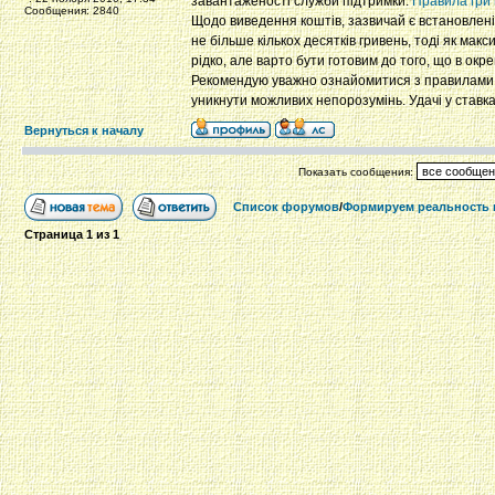
завантаженості служби підтримки.
Правила гри 
Сообщения: 2840
Щодо виведення коштів, зазвичай є встановлені 
не більше кількох десятків гривень, тоді як ма
рідко, але варто бути готовим до того, що в ок
Рекомендую уважно ознайомитися з правилами гр
уникнути можливих непорозумінь. Удачі у ставка
Вернуться к началу
Показать сообщения:
Список форумов
/
Формируем реальность в
Страница
1
из
1