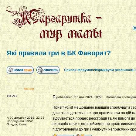
Які правила гри в БК Фаворит?
Список форумов
/
Формируем реальность в
Автор
111291
Добавлено: 27 мая 2024, 20:58
Заголовок сообщения
Привіт усім! Нещодавно вирішив спробувати свої
дізнатися детальніше про правила гри на цій пл
*: 20 декабря 2016, 22:25
відбувається процес реєстрації та які вимоги д
Сообщения: 2952
виграшів та чи є якісь обмеження щодо виведен
Откуда: Киев
підготовленим до гри і уникнути неприємних сюр