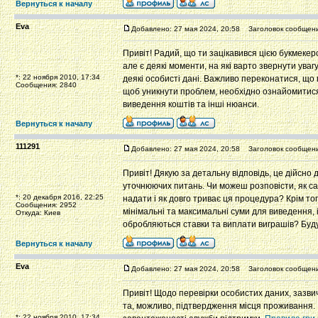
Вернуться к началу
Eva
Добавлено: 27 мая 2024, 20:58
Заголовок сообщени
Привіт! Радий, що ти зацікавився цією букмекер
але є деякі моменти, на які варто звернути уваг
*: 22 ноября 2010, 17:34
деякі особисті дані. Важливо переконатися, що в
Сообщения: 2840
щоб уникнути проблем, необхідно ознайомитися 
виведення коштів та інші нюанси.
Вернуться к началу
111291
Добавлено: 27 мая 2024, 20:58
Заголовок сообщени
Привіт! Дякую за детальну відповідь, це дійсн
уточнюючих питань. Чи можеш розповісти, як са
*: 20 декабря 2016, 22:25
надати і як довго триває ця процедура? Крім то
Сообщения: 2952
мінімальні та максимальні суми для виведення, 
Откуда: Киев
обробляються ставки та виплати виграшів? Буду
Вернуться к началу
Eva
Добавлено: 27 мая 2024, 20:58
Заголовок сообщени
Привіт! Щодо перевірки особистих даних, зазви
та, можливо, підтвердження місця проживання. Ц
*: 22 ноября 2010, 17:34