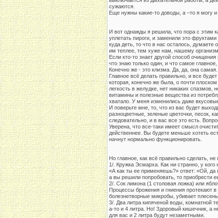
выключается из дыхательной работы, а де
сужаются.
Еще нужны какие-то доводы, а –то я могу и
И вот однажды я решила, что пора с этим к
уплетать пироги, и заменили это фруктами 
куда деть, то что в нас осталось, думаете 
им теплее, тем хуже нам, нашему организ
Если кто-то знает другой способ очищени
что знаю только один, и что самое главно
Конечно же - это клизма. Да, да, она самая
Главное всё делать правильно, и все будет 
которая, конечно же была, о почти плоском
легкость в желудке, нет никаких спазмов,
витамины и полезные вещества из потребля
хватало. У меня изменились даже вкусовые
И поверьте мне, то, что из вас будет выход
разноцветные, зеленые цветочки, песок, кам
следовательно, и в вас все это есть. Вопро
Уверена, что все-таки имеет смысл очисти
действеннее. Вы будете меньше хотеть ест
начнут нормально функционировать.
Но главное, как всё правильно сделать, не
1/. Кружка Эсмарха. Как ни странно, у ког
«А как ты ее применяешь?» ответ: «Ой, да н
а вы решили попробовать, то приобрести е
2/. Сок лимона (1 столовая ложка) или ябл
Процессы брожения и гниения протекают в 
болезнетворные микробы, убивает плесень.
3/. Два литра кипяченой воды, комнатной 
а-то и 4 литра. Но! Здоровый кишечник, а 
для вас и 2 литра будут незаметными.