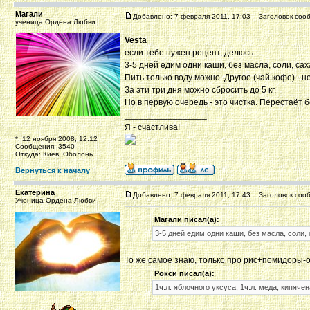
Магали
Добавлено: 7 февраля 2011, 17:03
Заголовок сооб
ученица Ордена Любви
Vesta
если тебе нужен рецепт, делюсь.
3-5 дней едим одни каши, без масла, соли, сах
Пить только воду можно. Другое (чай кофе) - н
За эти три дня можно сбросить до 5 кг.
Но в первую очередь - это чистка. Перестаёт 
_________________
Я - счастлива!
*: 12 ноября 2008, 12:12
Сообщения: 3540
Откуда: Киев, Оболонь
Вернуться к началу
Екатерина
Добавлено: 7 февраля 2011, 17:43
Заголовок сооб
Ученица Ордена Любви
Магали писал(а):
3-5 дней едим одни каши, без масла, соли, 
То же самое знаю, только про рис+помидоры-о
Рокси писал(а):
1ч.л. яблочного уксуса, 1ч.л. меда, кипяче