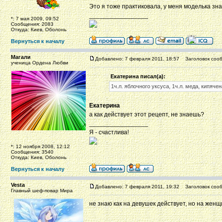
Это я тоже практиковала, у меня моделька зна
_________________
*: 7 мая 2009, 09:52
Сообщения: 2083
Откуда: Киев, Оболонь
Вернуться к началу
Магали
Добавлено: 7 февраля 2011, 18:57
Заголовок сооб
ученица Ордена Любви
Екатерина писал(а):
1ч.л. яблочного уксуса, 1ч.л. меда, кипяче
Екатерина
а как действует этот рецепт, не знаешь?
_________________
Я - счастлива!
*: 12 ноября 2008, 12:12
Сообщения: 3540
Откуда: Киев, Оболонь
Вернуться к началу
Vesta
Добавлено: 7 февраля 2011, 19:32
Заголовок сооб
Главный шеф-повар Мира
не знаю как на девушек действует, но на женщ