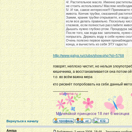
4/. Растительное масло. Именно раститель
не стоить использовать! Маслом необходим
5/. И так, самое интересное!!! Принимаете
живота. Кончик трубки, смазанной растите
Зажим, краник трубки открываете, и вода 
если все делать правильно. Поскольку кисл
спазмов, если полностью расслабите живот
Дышать нужно глубоко ртом. Процедура зай
После того, как вода вас заполнила, нужно
попрыгать. Держать воду в себе нужно скол
Очень полезно первое время пронаблюдать
конца, и вычистить из себя ЭТУ гадость!
http://www.galya.ru/clubs/show.php?id=5768
говорят, неплохо чистит, но нельзя злоупотр
кишечника, а восстанавливается она потом ой 
т.о. во всём важна мера
кто рискнёт попробовать на себе данный мет
_________________
Вернуться к началу
Amiga
Добавлено: 2 июня 2009, 19:46
Заголовок сообще