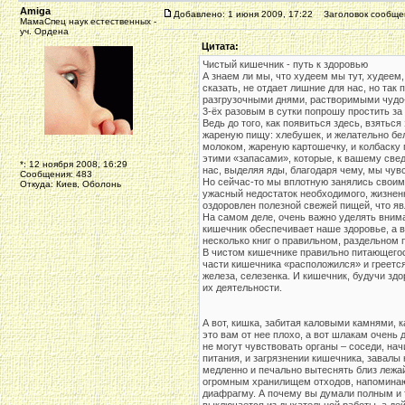
Amiga
Добавлено: 1 июня 2009, 17:22
Заголовок сообще
МамаСпец наук естественных -
уч. Ордена
Цитата:
Чистый кишечник - путь к здоровью
А знаем ли мы, что худеем мы тут, худеем, 
сказать, не отдает лишние для нас, но так
разгрузочными днями, растворимыми чудо
3-ёх разовым в сутки попрошу простить за 
Ведь до того, как появиться здесь, взятьс
жареную пищу: хлебушек, и желательно бел
молоком, жареную картошечку, и колбаску п
этими «запасами», которые, к вашему сведе
*: 12 ноября 2008, 16:29
нас, выделяя яды, благодаря чему, мы чув
Сообщения: 483
Но сейчас-то мы вплотную занялись своим 
Откуда: Киев, Оболонь
ужасный недостаток необходимого, жизнен
оздоровлен полезной свежей пищей, что яв
На самом деле, очень важно уделять вним
кишечник обеспечивает наше здоровье, а в
несколько книг о правильном, раздельном п
В чистом кишечнике правильно питающегос
части кишечника «расположился» и греется
железа, селезенка. И кишечник, будучи з
их деятельности.
А вот, кишка, забитая каловыми камнями, 
это вам от нее плохо, а вот шлакам очень
не могут чувствовать органы – соседи, нач
питания, и загрязнении кишечника, завалы
медленно и печально вытеснять близ лежай
огромным хранилищем отходов, напоминаю
диафрагму. А почему вы думали полным и 