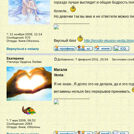
гораздо лучше выглядит и общая бодрость п
болели...
Но девочки так вы мне и не ответили можно п
_________________
*: 12 ноября 2008, 12:14
Сообщения: 670
Вкусный блог
http://prosto-vkusno-vesta.blo
Откуда: Киев Оболонь
Вернуться к началу
Екатерина
Добавлено: 7 февраля 2011, 20:04
Заголовок сооб
Ученица Ордена Любви
Магали
Vesta
Я не знаю...Я долго это не делала, да и это г
витамины нельзя без перерывов принимать.
_________________
*: 7 мая 2009, 09:52
Сообщения: 2083
Откуда: Киев, Оболонь