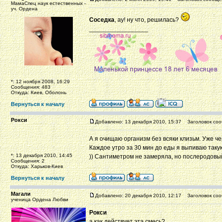
МамаСпец наук естественных -
уч. Ордена
Соседка
, ау! ну что, решилась?
_________________
*: 12 ноября 2008, 16:29
Сообщения: 483
Откуда: Киев, Оболонь
Вернуться к началу
Рокси
Добавлено: 13 декабря 2010, 15:37
Заголовок соо
А я очищаю организм без всяки клизьм. Уже ч
Каждое утро за 30 мин до еды я выпиваю такую 
*: 13 декабря 2010, 14:45
)) Сантиметром не замеряла, но послеродовы
Сообщения: 2
Откуда: Харьков-Киев
Вернуться к началу
Магали
Добавлено: 20 декабря 2010, 12:17
Заголовок соо
ученица Ордена Любви
Рокси
а как действует эта смесь?