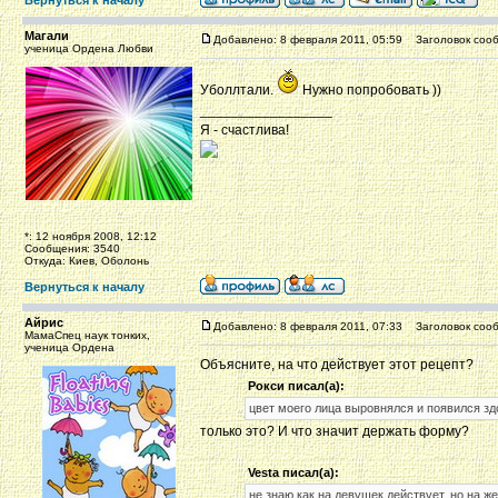
Вернуться к началу
Магали
Добавлено: 8 февраля 2011, 05:59
Заголовок сооб
ученица Ордена Любви
Уболлтали.
Нужно попробовать ))
_________________
Я - счастлива!
*: 12 ноября 2008, 12:12
Сообщения: 3540
Откуда: Киев, Оболонь
Вернуться к началу
Айрис
Добавлено: 8 февраля 2011, 07:33
Заголовок сооб
МамаСпец наук тонких,
ученица Ордена
Объясните, на что действует этот рецепт?
Рокси писал(а):
цвет моего лица выровнялся и появился з
только это? И что значит держать форму?
Vesta писал(а):
не знаю как на девушек действует, но на же