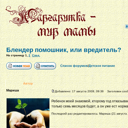
Блендер помошник, или вредитель?
На страницу
1
,
2
След.
Список форумов
/
Детское питание
Автор
Мариша
Добавлено: 17 августа 2009, 09:36
Заголовок сооб
Ребенок моей знакомой, кторому год отказыва
только семь месяцов будет, а он уже ест нор
Последний раз редактировалось: Мариша (21 августа 2