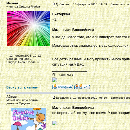
Магали
Добавлено: 16 февраля 2010, 19:39
Заголовок со
ученица Ордена Любви
Екатерина
+1.
Маленькая Волшебница
у нас да. Мало того, что ели винегрет, так э
Маргошка отказывалась есть еду однородной м
*: 12 ноября 2008, 12:12
Сообщения: 3540
Все детки разные. Я могу привести много при
Откуда: Киев, Оболонь
ситуация как у Вас.
_________________
Я - счастлива!
Вернуться к началу
Айрис
Добавлено: 17 февраля 2010, 06:59
Заголовок со
МамаСпец наук тонких,
ученица Ордена
Маленькая Волшебница
не переживай, всему свое время. У нас напри
_________________