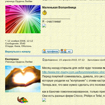
ученица Ордена Любви
Маленькая Волшебница
_________________
Я - счастлива!
*: 12 ноября 2008, 12:12
Сообщения: 3540
Откуда: Киев, Оболонь
Вернуться к началу
Екатерина
Добавлено: 15 апреля 2010, 07:12
Заголовок сооб
Ученица Ордена Любви
Месяц назад открыла для себя чудо техники
п
http://www.mir-mamy.com.ua/forum/viewtopic.php
Перед покупкой сомневалась, думала, это уж с
которые уходили на "колупание" с этими кастр
Теперь все, что мне нужно сделать-это положи
как в баночке гомогенизированное, только пр
Они есть разных фирм Chicco, Philips и Tefal,
_________________