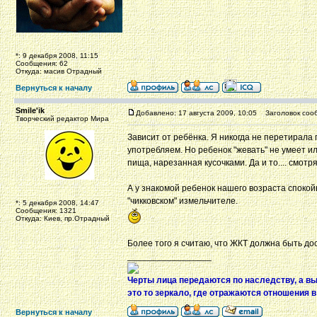
*: 9 декабря 2008, 11:15
Сообщения: 62
Откуда: масив Отрадный
Вернуться к началу
Smile'ik
Добавлено: 17 августа 2009, 10:05
Заголовок соо
Творческий редактор Мира
Зависит от ребёнка. Я никогда не перетирал
употребляем. Но ребенок "жевать" не умеет или
пища, нарезанная кусочками. Да и то.... смотр
А у знакомой ребенок нашего возраста спокой
"чикковском" измельчителе.
*: 5 декабря 2008, 14:47
Сообщения: 1321
Откуда: Киев, пр.Отрадный
Более того я считаю, что ЖКТ должна быть д
_________________
Черты лица передаются по наследству, а в
это то зеркало, где отражаются отношения 
Вернуться к началу