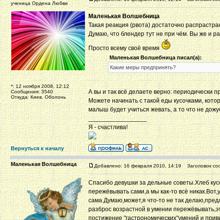
ученица Ордена Любви
Маленькая Волшебница
Такая реакция (рвота) достаточно распрастра
Думаю, что блендер тут не при чём. Вы же и р
Просто всему своё время
Маленькая Волшебница писал(а):
Какие меры предпринять?
*: 12 ноября 2008, 12:12
А вы и так всё делаете верно: периодически п
Сообщения: 3540
Откуда: Киев, Оболонь
Можете начинать с такой еды кусочками, котор
малыш будет учиться жевать, а то что не дожу
_________________
Я - счастлива!
Вернуться к началу
Маленькая Волшебница
Добавлено: 16 февраля 2010, 14:19
Заголовок со
Спасибо девушки за дельные советы.Хлеб кус
пережёвывать сами,а мы как-то всё никак.Вот
сама.Думаю,может,я что-то не так делаю,пред
разброс возрастной в умении пережёвывать,
постижение "гастрономических"умений и привы