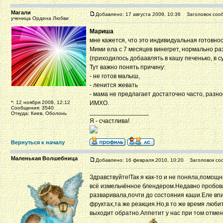
Магали
Добавлено: 17 августа 2009, 10:36
Заголовок соо
ученица Ордена Любви
Мариша
мне кажется, что это индивидуальная готовн
Мими ела с 7 месяцев винегрет, нормально ра
(приходилось добаавлять в кашу печенько, в су
Тут важно понять причину:
- не готов малыш,
- ленится жевать
- мама не предлагает достаточно часто, разн
*: 12 ноября 2008, 12:12
ИМХО.
Сообщения: 3540
_________________
Откуда: Киев, Оболонь
Я - счастлива!
Вернуться к началу
Маленькая Волшебница
Добавлено: 16 февраля 2010, 10:20
Заголовок соо
Здравствуйте!Так я как-то и не поняла,помо
всё измельчённое блендером.Недавно пробова
разваривала,почти до состояния каши.Еле впи
фруктах,та же реакция.Но,в то же время любит
выходит обратно.Аппетит у нас при том отме