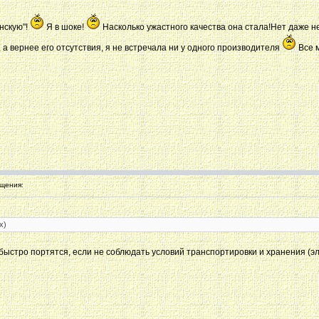
нскую"!
Я в шоке!
Насколько ужастного качества она стала!Нет даже не
, а вернее его отсутствия, я не встречала ни у одного производителя
Все м
щения:
х)
ыстро портятся, если не соблюдать условий транспортировки и хранения (эл