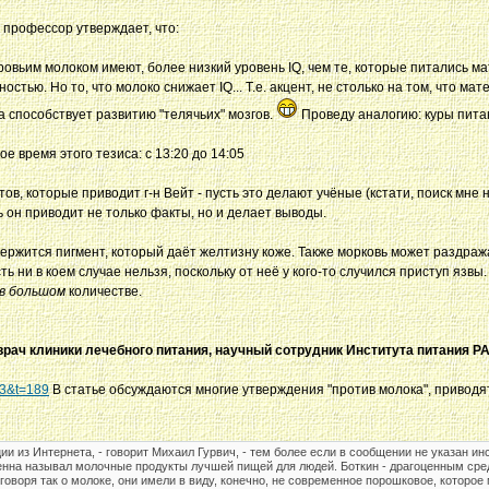
 профессор утверждает, что:
овьим молоком имеют, более низкий уровень IQ, чем те, которые питались м
остью. Но то, что молоко снижает IQ... Т.е. акцент, не столько на том, что 
а способствует развитию "телячьих" мозгов.
Проведу аналогию: куры питаю
е время этого тезиса: с 13:20 до 14:05
в, которые приводит г-н Вейт - пусть это делают учёные (кстати, поиск мне 
дь он приводит не только факты, но и делает выводы.
ржится пигмент, который даёт желтизну коже. Также морковь может раздража
ь ни в коем случае нельзя, поскольку от неё у кого-то случился приступ язвы.
в большом
количестве.
врач клиники лечебного питания, научный сотрудник Института питания Р
=13&t=189
В статье обсуждаются многие утверждения "против молока", приводят
и из Интернета, - говорит Михаил Гурвич, - тем более если в сообщении не указан ин
енна называл молочные продукты лучшей пищей для людей. Боткин - драгоценным средс
говоря так о молоке, они имели в виду, конечно, не современное порошковое, которое