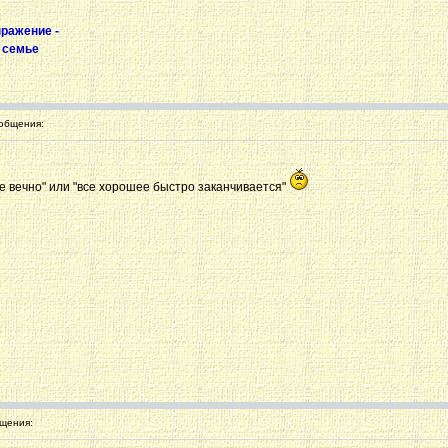
ыражение -
в семье
общения:
не вечно" или "все хорошее быстро заканчивается"
щения: