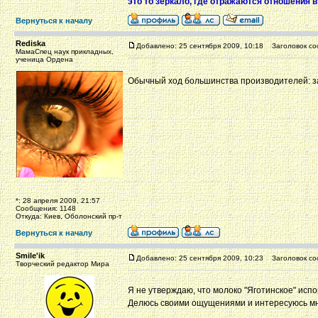
это то зеркало, где отражаются отношения 
Вернуться к началу
Rediska
Добавлено: 25 сентября 2009, 10:18
Заголовок со
МамаСпец наук прикладных,
ученица Ордена
Обычный ход большинства производителей: з
*: 28 апреля 2009, 21:57
Сообщения: 1148
Откуда: Киев, Оболонский пр-т
Вернуться к началу
Smile'ik
Добавлено: 25 сентября 2009, 10:23
Заголовок со
Творческий редактор Мира
Я не утверждаю, что молоко "Яготинское" исп
Делюсь своими ощущениями и интересуюсь мне
_________________