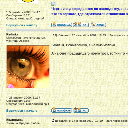
Черты лица передаются по наследству, а в
*: 5 декабря 2008, 14:47
это то зеркало, где отражаются отношения 
Сообщения: 1321
Откуда: Киев, пр.Отрадный
Вернуться к началу
Rediska
Добавлено: 25 сентября 2009, 10:35
Заголовок со
МамаСпец наук прикладных,
ученица Ордена
Smile'ik
, к сожалению, я не пью молока.
А на счет предыдущего моего пост, то "ничто 
*: 28 апреля 2009, 21:57
Сообщения: 1148
Откуда: Киев, Оболонский пр-т
Вернуться к началу
Екатерина
Добавлено: 14 января 2010, 19:19
Заголовок сооб
Ученица Ордена Любви