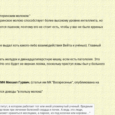
атеринским молоком."
материнское молоко способствует более высокому уровню интеллекта, но
тся пшеном, поэтому его не стоит есть, чтобы у вас не было куриных
не выдал хоть какого-либо взаимодействия Вейта и учёных). Главный
ть желудок и двенадцатиперстную кишку, если есть патология. Это
 Но это будет не верная логика, поскольку приступ язвы был у больного
АМН Михаил Гурвич.
(статья им МК "Воскресенье", опубликована на
ся доводы "в пользу молока"
ститут, в котором работает тот или иной упомянутый ученый. Вредным
твом при лечении болезней сердца и почек. А ведь это люди,
 может храниться месяцами, а парное, из-под козочки или коровки…"