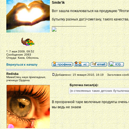
Smile'ik
Вот зашла пожаловаться на продукцию "Яготи
бутылку разных дат)+сметану, такого качества
_________________
*: 7 мая 2009, 09:52
Сообщения: 2083
Откуда: Киев, Оболонь
Вернуться к началу
Rediska
Добавлено: 15 января 2010, 16:19
Заголовок сооб
МамаСпец наук прикладных,
ученица Ордена
Булочка писал(а):
(в стеклянных таких детских бутылочка
В прозрачной таре молочные продукты очень б
мы ведь не знаем