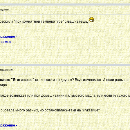
щения:
 говорила "при комнатной температуре" сквашиваешь.
ыражение -
в семье
общения:
олоко "Яготинское"
стало каким-то другим? Вкус изменился. И если раньше
ира...
, такое возникает или при домешивании пальмового масла, или если % сухого
прбовала много разных, но остановилась-таки на "Лукавице"
ыражение -