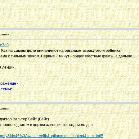
щения:
61e7a0
- Как на самом деле они влияют на организм взрослого и ребенка
лама с сильным звуком. Первые 7 минут - общеизвестные факты, а дальше...
а лекции.
ыражение -
в семье
щения:
доктор Вальтер Вейт (Вейс)
 проповедником в церкви адвентистов седьмого дня
tegory&id=46%3Awalter-veith&option=com_content&Itemid=65