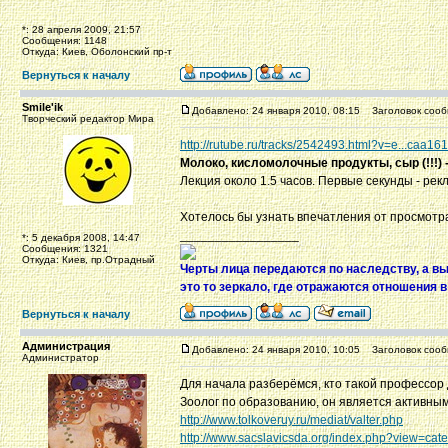
*: 28 апреля 2009, 21:57
Сообщения: 1148
Откуда: Киев, Оболонский пр-т
Вернуться к началу
Smile'ik
Добавлено: 24 января 2010, 08:15
Заголовок сооб
Творческий редактор Мира
http://rutube.ru/tracks/2542493.html?v=e...caa1
Молоко, кисломолочные продукты, сыр (!!!) 
Лекция около 1.5 часов. Первые секунды - рек
Хотелось бы узнать впечатления от просмотр
_________________
*: 5 декабря 2008, 14:47
Сообщения: 1321
Откуда: Киев, пр.Отрадный
Черты лица передаются по наследству, а в
это то зеркало, где отражаются отношения 
Вернуться к началу
Администрация
Добавлено: 24 января 2010, 10:05
Заголовок сооб
Администратор
Для начала разберёмся, кто такой профессор 
Зоолог по образованию, он является активным
http://www.tolkoveruy.ru/mediat/valter.php
http://www.sacslavicsda.org/index.php?view=ca