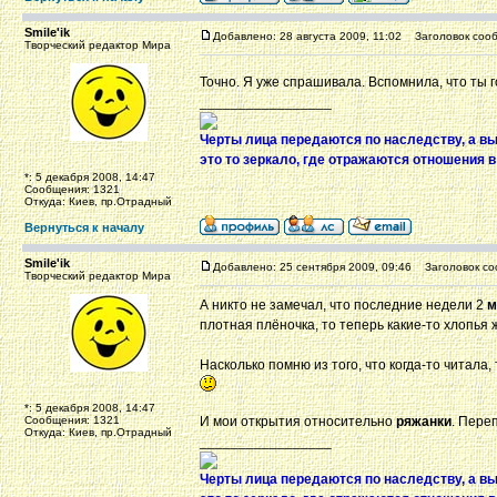
Smile'ik
Добавлено: 28 августа 2009, 11:02
Заголовок сооб
Творческий редактор Мира
Точно. Я уже спрашивала. Вспомнила, что ты
_________________
Черты лица передаются по наследству, а в
это то зеркало, где отражаются отношения 
*: 5 декабря 2008, 14:47
Сообщения: 1321
Откуда: Киев, пр.Отрадный
Вернуться к началу
Smile'ik
Добавлено: 25 сентября 2009, 09:46
Заголовок со
Творческий редактор Мира
А никто не замечал, что последние недели 2
м
плотная плёночка, то теперь какие-то хлопья ж
Насколько помню из того, что когда-то читала
*: 5 декабря 2008, 14:47
Сообщения: 1321
И мои открытия относительно
ряжанки
. Пере
Откуда: Киев, пр.Отрадный
_________________
Черты лица передаются по наследству, а в