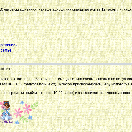
 10 часов сквашивания. Раньше ациофилка сквашивалась за 12 часов и никакой
ыражение -
в семье
бщения:
их заквасок пока не пробовали, но этим я довольна очень... сначала не получа
ии эти выше 37 градусов погибают)...а потом приспособилась, беру молоко "н
оле по времени приблизительно 10-12 часов) и заквашивается именно до сост