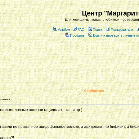
Центр "Маргарит
Для женщины, мамы, любимой - совершен
Альбом
FAQ
Поиск
Пользователи
Профиль
Войти и проверить личные 
Сообщение
бщения:
 кисломолочные напитки (ацидолакт, тан и пр.)
оставили не привычное ацидофильное молоко, а ацидолакт; не бифивит, а бифи
вления?!