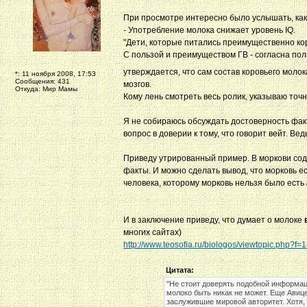
При просмотре интересно было услышать, как
- Употребление молока снижает уровень IQ.
"Дети, которые питались преимущественно кор
С пользой и преимуществом ГВ - согласна полн
утверждается, что сам состав коровьего молок
*: 11 ноября 2008, 17:53
Сообщения: 431
мозгов.
Откуда: Мир Мамы
Кому лень смотреть весь ролик, указываю точно
Я не собираюсь обсуждать достоверность факто
вопрос в доверии к тому, что говорит вейт. Ве
Приведу утрированный пример. В моркови соде
факты. И можно сделать вывод, что морковь ест
человека, которому морковь нельзя было есть
И в заключение приведу, что думает о молоке
многих сайтах)
http://www.teosofia.ru/biologos/viewtopic.php?f
Цитата:
"Не стоит доверять подобной информаци
молоко быть никак не может. Еще Авиц
заслужившие мировой авторитет. Хотя, 