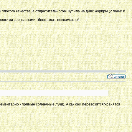
 плохого качества, а отвратительного!Я купила на днях кефиры (2 пачки и
елкими зернышками...беее...есть невозможно!
ементарно - прямые солнечные лучи). А как они перевозятся/хранятся