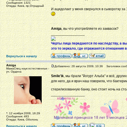
Сообщения: 1321
Откуда: Киев, пр.Отрадный
И ацидолакт у меня свернулся в сыворотку за
Amiga
, вы что употребляете из заквасок?
_________________
Черты лица передаются по наследству, а в
это то зеркало, где отражаются отношения 
Вернуться к началу
Amiga
Добавлено: 28 августа 2009, 10:36
Заголовок соо
МамаСпец наук естественных -
уч. Ордена
Smile'ik
, мы брали "йогурт Альба" и всё, друг
для него, да и врач наш говорила, что бактер
стерилизованную банку, оно стоит ночь на ст
_________________
*: 12 ноября 2008, 16:29
Сообщения: 483
Откуда: Киев, Оболонь
Вернуться к началу