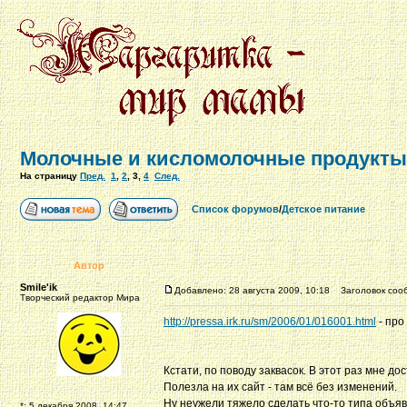
Молочные и кисломолочные продукты
На страницу
Пред.
1
,
2
,
3
,
4
След.
Список форумов
/
Детское питание
Автор
Smile'ik
Добавлено: 28 августа 2009, 10:18
Заголовок соо
Творческий редактор Мира
http://pressa.irk.ru/sm/2006/01/016001.html
- про
Кстати, по поводу заквасок. В этот раз мне д
Полезла на их сайт - там всё без изменений.
Ну неужели тяжело сделать что-то типа объя
*: 5 декабря 2008, 14:47