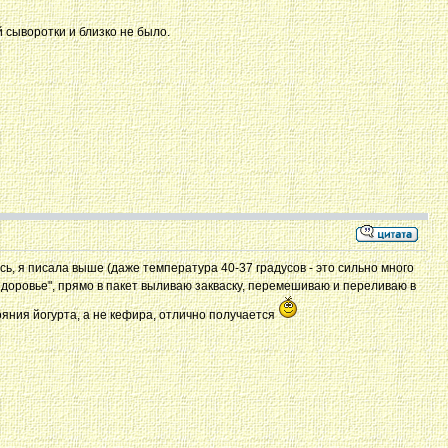
 сыворотки и близко не было.
лось, я писала выше (даже температура 40-37 градусов - это сильно много
а здоровье", прямо в пакет выливаю закваску, перемешиваю и переливаю в
ояния йогурта, а не кефира, отлично получается