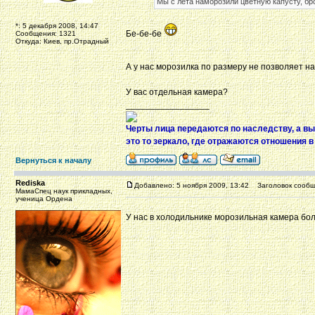
Мы с лета наморозили цветную капусту, бр
*: 5 декабря 2008, 14:47
Бе-бе-бе
Сообщения: 1321
Откуда: Киев, пр.Отрадный
А у нас морозилка по размеру не позволяет н
У вас отдельная камера?
_________________
Черты лица передаются по наследству, а вы
это то зеркало, где отражаются отношения в
Вернуться к началу
Rediska
Добавлено: 5 ноября 2009, 13:42
Заголовок сообщ
МамаСпец наук прикладных,
ученица Ордена
У нас в холодильнике морозильная камера бол