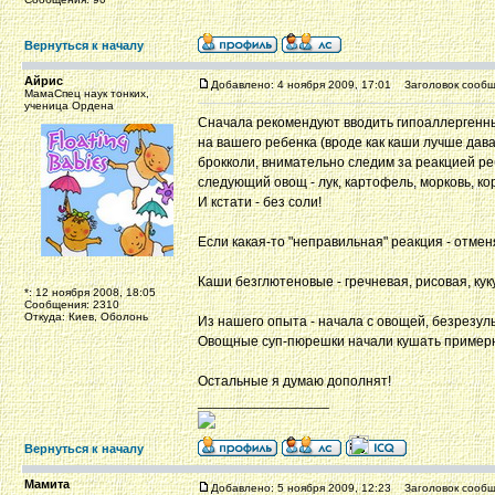
Вернуться к началу
Айрис
Добавлено: 4 ноября 2009, 17:01
Заголовок сообщ
МамаСпец наук тонких,
ученица Ордена
Сначала рекомендуют вводить гипоаллергенны
на вашего ребенка (вроде как каши лучше дав
брокколи, внимательно следим за реакцией реб
следующий овощ - лук, картофель, морковь, ко
И кстати - без соли!
Если какая-то "неправильная" реакция - отмен
Каши безглютеновые - гречневая, рисовая, ку
*: 12 ноября 2008, 18:05
Сообщения: 2310
Откуда: Киев, Оболонь
Из нашего опыта - начала с овощей, безрезул
Овощные суп-пюрешки начали кушать примерн
Остальные я думаю дополнят!
_________________
Вернуться к началу
Мамита
Добавлено: 5 ноября 2009, 12:23
Заголовок сообщ