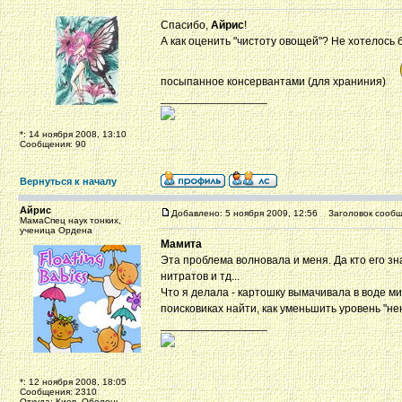
Спасибо,
Айрис
!
А как оценить "чистоту овощей"? Не хотелось
посыпанное консервантами (для храниния)
_________________
*: 14 ноября 2008, 13:10
Сообщения: 90
Вернуться к началу
Айрис
Добавлено: 5 ноября 2009, 12:56
Заголовок сообщ
МамаСпец наук тонких,
ученица Ордена
Мамита
Эта проблема волновала и меня. Да кто его зн
нитратов и тд...
Что я делала - картошку вымачивала в воде ми
поисковиках найти, как уменьшить уровень "н
_________________
*: 12 ноября 2008, 18:05
Сообщения: 2310
Откуда: Киев, Оболонь