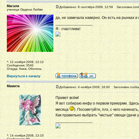
Магали
Добавлено: 8 сентября 2009, 12:59
Заголовок соо
ученица Ордена Любви
да, не замечала наверно. Он есть на рынках и
_________________
Я - счастлива!
*: 12 ноября 2008, 12:12
Сообщения: 3540
Откуда: Киев, Оболонь
Вернуться к началу
Мамита
Добавлено: 4 ноября 2009, 16:00
Заголовок сообщ
Привет всём!
Я вот собираю инфу о первом прикорме. Здесь
месяца
). Посоветуйте, плз, с чего начинат
Как правильно выбрать "чистые" овощи (дачи у 
_________________
*: 14 ноября 2008, 13:10
Сообщения: 90