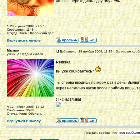
дальше переходишь к другому?
*: 28 апреля 2009, 21:57
Сообщения: 1148
Откуда: Киев, Оболонский пр-т
Вернуться к началу
Магали
Добавлено: 28 ноября 2009, 11:35
Заголовок сооб
ученица Ордена Любви
Rediska
вы уже собираетесь?
Ты сперва вводишь прикорм раз в день. Выяви
через несколько часов после прийома пищи, та
_________________
Я - счастлива!
*: 12 ноября 2008, 12:12
Сообщения: 3540
Откуда: Киев, Оболонь
Вернуться к началу
Показать сообщения: