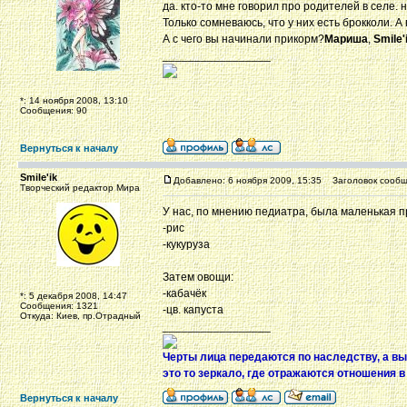
да. кто-то мне говорил про родителей в селе. 
Только сомневаюсь, что у них есть брокколи. А
А с чего вы начинали прикорм?
Мариша
,
Smile'
_________________
*: 14 ноября 2008, 13:10
Сообщения: 90
Вернуться к началу
Smile'ik
Добавлено: 6 ноября 2009, 15:35
Заголовок сообщ
Творческий редактор Мира
У нас, по мнению педиатра, была маленькая пр
-рис
-кукуруза
Затем овощи:
-кабачёк
*: 5 декабря 2008, 14:47
Сообщения: 1321
-цв. капуста
Откуда: Киев, пр.Отрадный
_________________
Черты лица передаются по наследству, а вы
это то зеркало, где отражаются отношения в
Вернуться к началу