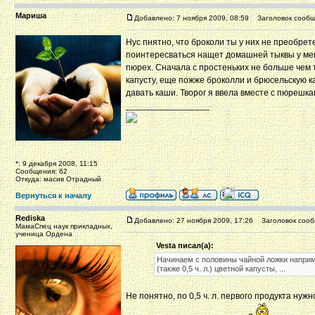
Мариша
Добавлено: 7 ноября 2009, 08:59
Заголовок сообщ
Нус пнятно, что броколи ты у них не преобрет
поинтересваться нащет домашней тыквы у мен
пюрех. Сначала с простеньких не больше чем 
капусту, еще пожже броколли и брюсельскую ка
давать каши. Творог я ввела вместе с пюрешк
_________________
*: 9 декабря 2008, 11:15
Сообщения: 62
Откуда: масив Отрадный
Вернуться к началу
Rediska
Добавлено: 27 ноября 2009, 17:26
Заголовок сооб
МамаСпец наук прикладных,
ученица Ордена
Vesta писал(а):
Начинаем с половины чайной ложки наприм
(также 0,5 ч. л.) цветной капусты, ...
Не понятно, по 0,5 ч. л. первого продукта ну