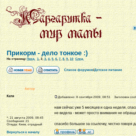
Прикорм - дело тонкое :)
На страницу
Пред.
1
,
2
,
3
,
4
,
5
,
6
,
7
,
8
,
9
,
10
След.
Список форумов
/
Детское питание
Автор
Кати
Добавлено: 8 сентября 2009, 08:51
Заголовок соо
нам сейчас уже 5 месяцев и одна неделя, спаси
не видела - может просто внимания не обращ
*: 21 августа 2009, 08:45
Сообщения: 21
спасибо большое за ссылочку, честно говоря д
Откуда: Киев, отрадный
Вернуться к началу