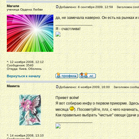
Магали
Добавлено: 8 сентября 2009, 12:59
Заголовок соо
ученица Ордена Любви
да, не замечала наверно. Он есть на рынках и
_________________
Я - счастлива!
*: 12 ноября 2008, 12:12
Сообщения: 3540
Откуда: Киев, Оболонь
Вернуться к началу
Мамита
Добавлено: 4 ноября 2009, 16:00
Заголовок сообщ
Привет всём!
Я вот собираю инфу о первом прикорме. Здесь
месяца
). Посоветуйте, плз, с чего начинат
Как правильно выбрать "чистые" овощи (дачи у 
_________________
*: 14 ноября 2008, 13:10
Сообщения: 90