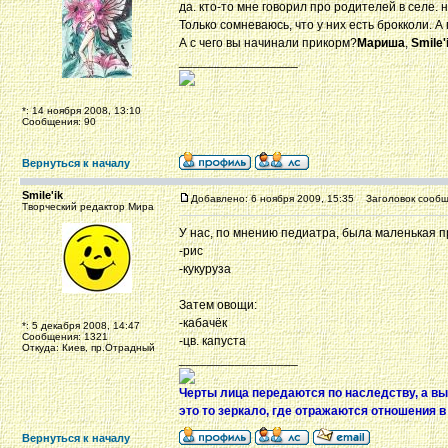
да. кто-то мне говорил про родителей в селе. 
Только сомневаюсь, что у них есть брокколи. А
А с чего вы начинали прикорм?
Мариша
,
Smile'
_________________
*: 14 ноября 2008, 13:10
Сообщения: 90
Вернуться к началу
Smile'ik
Добавлено: 6 ноября 2009, 15:35
Заголовок сообщ
Творческий редактор Мира
У нас, по мнению педиатра, была маленькая пр
-рис
-кукуруза
Затем овощи:
-кабачёк
*: 5 декабря 2008, 14:47
Сообщения: 1321
-цв. капуста
Откуда: Киев, пр.Отрадный
_________________
Черты лица передаются по наследству, а вы
это то зеркало, где отражаются отношения в
Вернуться к началу