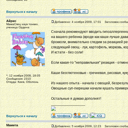
Вернуться к началу
Айрис
Добавлено: 4 ноября 2009, 17:01
Заголовок сообщ
МамаСпец наук тонких,
ученица Ордена
Сначала рекомендуют вводить гипоаллергенны
на вашего ребенка (вроде как каши лучше дав
брокколи, внимательно следим за реакцией реб
следующий овощ - лук, картофель, морковь, ко
И кстати - без соли!
Если какая-то "неправильная" реакция - отмен
Каши безглютеновые - гречневая, рисовая, ку
*: 12 ноября 2008, 18:05
Сообщения: 2310
Откуда: Киев, Оболонь
Из нашего опыта - начала с овощей, безрезул
Овощные суп-пюрешки начали кушать примерн
Остальные я думаю дополнят!
_________________
Вернуться к началу
Мамита
Добавлено: 5 ноября 2009, 12:23
Заголовок сообщ