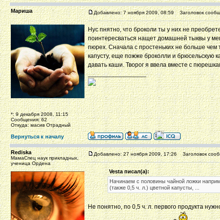
Мариша
Добавлено: 7 ноября 2009, 08:59
Заголовок сообщ
Нус пнятно, что броколи ты у них не преобрет
поинтересваться нащет домашней тыквы у мен
пюрех. Сначала с простеньких не больше чем 
капусту, еще пожже броколли и брюсельскую ка
давать каши. Творог я ввела вместе с пюрешк
_________________
*: 9 декабря 2008, 11:15
Сообщения: 62
Откуда: масив Отрадный
Вернуться к началу
Rediska
Добавлено: 27 ноября 2009, 17:26
Заголовок сооб
МамаСпец наук прикладных,
ученица Ордена
Vesta писал(а):
Начинаем с половины чайной ложки наприм
(также 0,5 ч. л.) цветной капусты, ...
Не понятно, по 0,5 ч. л. первого продукта ну