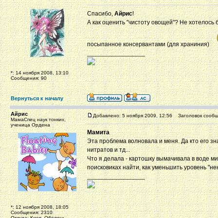
Спасибо,
Айрис
!
А как оценить "чистоту овощей"? Не хотелось
посыпанное консервантами (для храниния)
_________________
*: 14 ноября 2008, 13:10
Сообщения: 90
Вернуться к началу
Айрис
Добавлено: 5 ноября 2009, 12:56
Заголовок сообщ
МамаСпец наук тонких,
ученица Ордена
Мамита
Эта проблема волновала и меня. Да кто его зн
нитратов и тд...
Что я делала - картошку вымачивала в воде ми
поисковиках найти, как уменьшить уровень "н
_________________
*: 12 ноября 2008, 18:05
Сообщения: 2310
Откуда: Киев, Оболонь