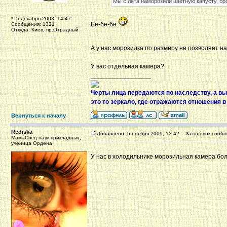
Мы с лета наморозили цветную капусту, бр
*: 5 декабря 2008, 14:47
Бе-бе-бе
Сообщения: 1321
Откуда: Киев, пр.Отрадный
А у нас морозилка по размеру не позволяет н
У вас отдельная камера?
_________________
Черты лица передаются по наследству, а вы
это то зеркало, где отражаются отношения в
Вернуться к началу
Rediska
Добавлено: 5 ноября 2009, 13:42
Заголовок сообщ
МамаСпец наук прикладных,
ученица Ордена
У нас в холодильнике морозильная камера бол