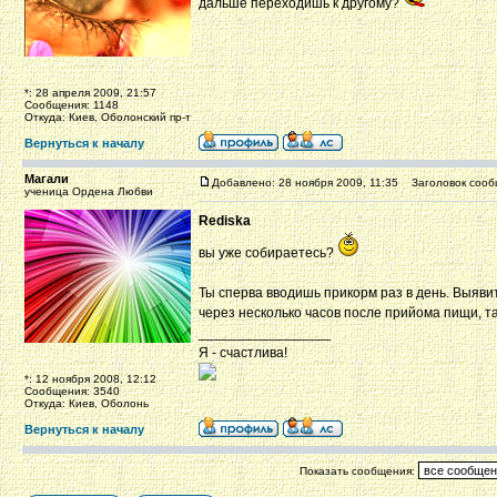
дальше переходишь к другому?
*: 28 апреля 2009, 21:57
Сообщения: 1148
Откуда: Киев, Оболонский пр-т
Вернуться к началу
Магали
Добавлено: 28 ноября 2009, 11:35
Заголовок сооб
ученица Ордена Любви
Rediska
вы уже собираетесь?
Ты сперва вводишь прикорм раз в день. Выяви
через несколько часов после прийома пищи, та
_________________
Я - счастлива!
*: 12 ноября 2008, 12:12
Сообщения: 3540
Откуда: Киев, Оболонь
Вернуться к началу
Показать сообщения: