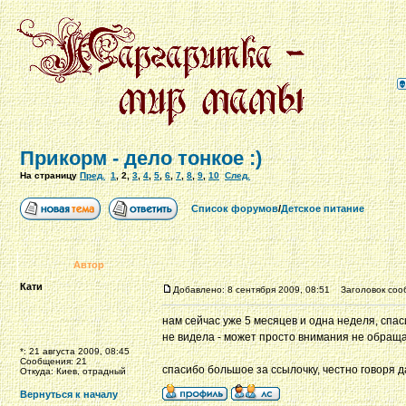
Прикорм - дело тонкое :)
На страницу
Пред.
1
,
2
,
3
,
4
,
5
,
6
,
7
,
8
,
9
,
10
След.
Список форумов
/
Детское питание
Автор
Кати
Добавлено: 8 сентября 2009, 08:51
Заголовок соо
нам сейчас уже 5 месяцев и одна неделя, спаси
не видела - может просто внимания не обращ
*: 21 августа 2009, 08:45
Сообщения: 21
спасибо большое за ссылочку, честно говоря д
Откуда: Киев, отрадный
Вернуться к началу