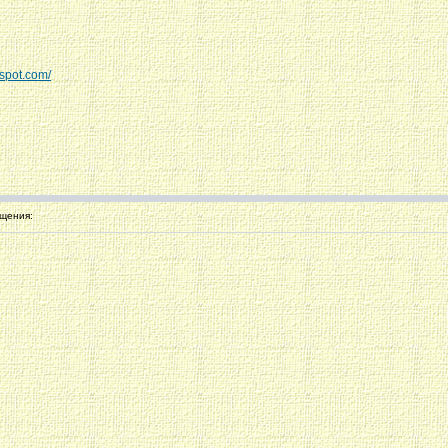
gspot.com/
щения: