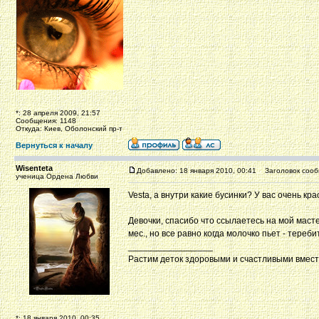
*: 28 апреля 2009, 21:57
Сообщения: 1148
Откуда: Киев, Оболонский пр-т
Вернуться к началу
Wisenteta
Добавлено: 18 января 2010, 00:41
Заголовок сооб
ученица Ордена Любви
Vesta, а внутри какие бусинки? У вас очень к
Девочки, спасибо что ссылаетесь на мой мастер
мес., но все равно когда молочко пьет - тереби
_________________
Растим деток здоровыми и счастливыми вмес
*: 18 января 2010, 00:35