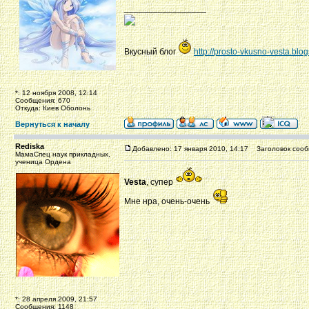
_________________
Вкусный блог
http://prosto-vkusno-vesta.blo
*: 12 ноября 2008, 12:14
Сообщения: 670
Откуда: Киев Оболонь
Вернуться к началу
Rediska
Добавлено: 17 января 2010, 14:17
Заголовок сооб
МамаСпец наук прикладных,
ученица Ордена
Vesta
, супер
Мне нра, очень-очень
*: 28 апреля 2009, 21:57
Сообщения: 1148