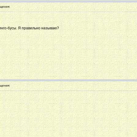
щения:
линго-бусы. Я правильно называю?
щения: