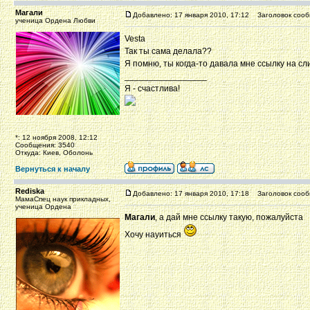
Магали
Добавлено: 17 января 2010, 17:12
Заголовок сооб
ученица Ордена Любви
Vesta
Так ты сама делала??
Я помню, ты когда-то давала мне ссылку на с
_________________
Я - счастлива!
*: 12 ноября 2008, 12:12
Сообщения: 3540
Откуда: Киев, Оболонь
Вернуться к началу
Rediska
Добавлено: 17 января 2010, 17:18
Заголовок сооб
МамаСпец наук прикладных,
ученица Ордена
Магали
, а дай мне ссылку такую, пожалуйста
Хочу науиться