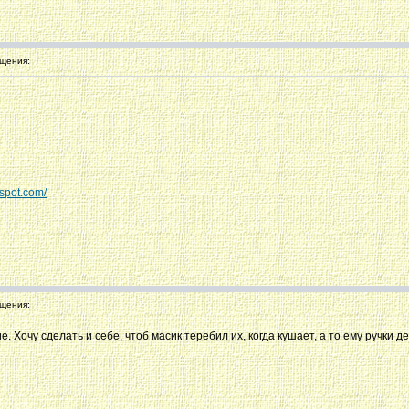
щения:
gspot.com/
щения:
 Хочу сделать и себе, чтоб масик теребил их, когда кушает, а то ему ручки д