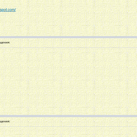
gspot.com/
щения:
щения: