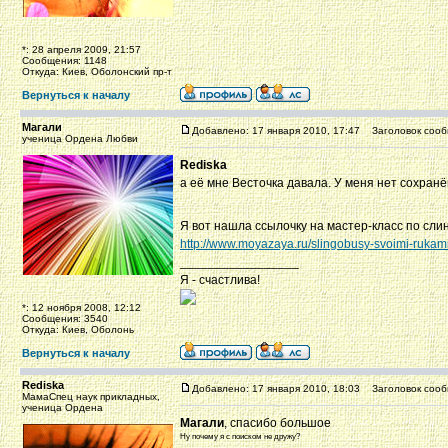
*: 28 апреля 2009, 21:57
Сообщения: 1148
Откуда: Киев, Оболонский пр-т
Вернуться к началу
Магали
Добавлено: 17 января 2010, 17:47
Заголовок сооб
ученица Ордена Любви
Rediska
а её мне Весточка давала. У меня нет сохранё
Я вот нашла ссылочку на мастер-класс по сл
http://www.moyazaya.ru/slingobusy-svoimi-rukami
_________________
Я - счастлива!
*: 12 ноября 2008, 12:12
Сообщения: 3540
Откуда: Киев, Оболонь
Вернуться к началу
Rediska
Добавлено: 17 января 2010, 18:03
Заголовок сооб
МамаСпец наук прикладных,
ученица Ордена
Магали
, спасибо большое
Ну почему я с поиском не дружу?