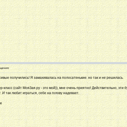
щения:
расивые получились! Я замахивалась на полосатенькие. но так и не решилась.
-класс (сайт МояЗая.ру - это мой)), мне очень приятно! Действительно, эти б
т. И так любит играться, себе на голову надевает.
те