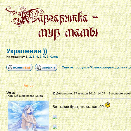
Украшения ))
На страницу
1
,
2
,
3
,
4
,
5
,
6
,
7
След.
Список форумов
/
Хозяюшка-рукодельниц
Автор
Vesta
Добавлено: 17 января 2010, 14:07
Заголовок сообщ
Главный шеф-повар Мира
Вот такие бусы, что скажите??
_________________