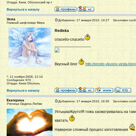
Откуда: Киев, Оболонский пр-т
Вернуться к началу
Vesta
Добавлено: 17 января 2010, 14:27
Заголовок сооб
Главный шеф-повар Мира
Rediska
спасибо-спасибо
_________________
Вкусный блог
http://prosto-vkusno-vesta.blo
*: 12 ноября 2008, 12:14
Сообщения: 670
Откуда: Киев Оболонь
Вернуться к началу
Екатерина
Добавлено: 17 января 2010, 16:30
Заголовок сооб
Ученица Ордена Любви
Ухтышка!Круто!Я тожа засматривалась на такие.
хватать
Наверное сложный процесс изготовления
_________________