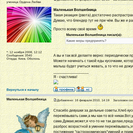
ученица Ордена Любви
Маленькая Волшебница
Такая реакция (рвота) достаточно распрастра
Думаю, что блендер тут не при чём. Вы же и р
Просто всему своё время
Маленькая Волшебница писал(а):
Какие меры предпринять?
*: 12 ноября 2008, 12:12
А вы и так всё делаете верно: периодически п
Сообщения: 3540
Откуда: Киев, Оболонь
Можете начинать с такой еды кусочками, котор
малыш будет учиться жевать, а то что не дожу
_________________
Я - счастлива!
Вернуться к началу
Маленькая Волшебница
Добавлено: 16 февраля 2010, 14:19
Заголовок со
Спасибо девушки за дельные советы.Хлеб кус
пережёвывать сами,а мы как-то всё никак.Вот
сама.Думаю,может,я что-то не так делаю,пред
разброс возрастной в умении пережёвывать,
постижение "гастрономических"умений и привы