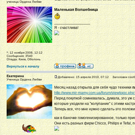
ученица Ордена Любви
Маленькая Волшебница
_________________
Я - счастлива!
*: 12 ноября 2008, 12:12
Сообщения: 3540
Откуда: Киев, Оболонь
Вернуться к началу
Екатерина
Добавлено: 15 апреля 2010, 07:12
Заголовок сооб
Ученица Ордена Любви
Месяц назад открыла для себя чудо техники
п
http://www.mir-mamy.com.ua/forum/viewtopic.php
Перед покупкой сомневалась, думала, это уж с
которые уходили на "колупание" с этими кастр
Теперь все, что мне нужно сделать-это положи
как в баночке гомогенизированное, только пр
Они есть разных фирм Chicco, Philips и Tefal,
_________________