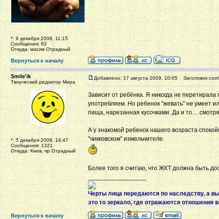
*: 9 декабря 2008, 11:15
Сообщения: 62
Откуда: масив Отрадный
Вернуться к началу
Smile'ik
Добавлено: 17 августа 2009, 10:05
Заголовок соо
Творческий редактор Мира
Зависит от ребёнка. Я никогда не перетирал
употребляем. Но ребенок "жевать" не умеет или
пища, нарезанная кусочками. Да и то.... смотр
А у знакомой ребенок нашего возраста спокой
"чикковском" измельчителе.
*: 5 декабря 2008, 14:47
Сообщения: 1321
Откуда: Киев, пр.Отрадный
Более того я считаю, что ЖКТ должна быть д
_________________
Черты лица передаются по наследству, а в
это то зеркало, где отражаются отношения 
Вернуться к началу