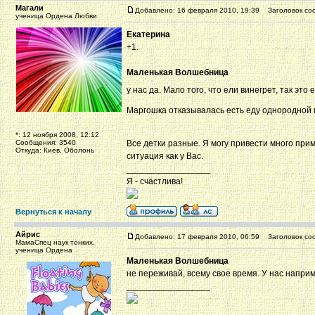
Магали
Добавлено: 16 февраля 2010, 19:39
Заголовок со
ученица Ордена Любви
Екатерина
+1.
Маленькая Волшебница
у нас да. Мало того, что ели винегрет, так э
Маргошка отказывалась есть еду однородной м
*: 12 ноября 2008, 12:12
Сообщения: 3540
Все детки разные. Я могу привести много при
Откуда: Киев, Оболонь
ситуация как у Вас.
_________________
Я - счастлива!
Вернуться к началу
Айрис
Добавлено: 17 февраля 2010, 06:59
Заголовок со
МамаСпец наук тонких,
ученица Ордена
Маленькая Волшебница
не переживай, всему свое время. У нас напри
_________________