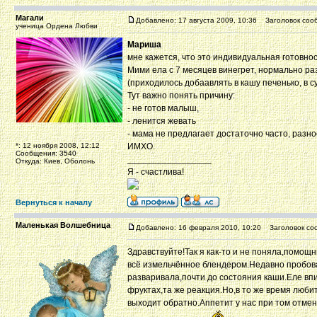
Магали
Добавлено: 17 августа 2009, 10:36
Заголовок соо
ученица Ордена Любви
Мариша
мне кажется, что это индивидуальная готовн
Мими ела с 7 месяцев винегрет, нормально ра
(приходилось добаавлять в кашу печенько, в су
Тут важно понять причину:
- не готов малыш,
- ленится жевать
- мама не предлагает достаточно часто, разн
*: 12 ноября 2008, 12:12
ИМХО.
Сообщения: 3540
_________________
Откуда: Киев, Оболонь
Я - счастлива!
Вернуться к началу
Маленькая Волшебница
Добавлено: 16 февраля 2010, 10:20
Заголовок соо
Здравствуйте!Так я как-то и не поняла,помо
всё измельчённое блендером.Недавно пробова
разваривала,почти до состояния каши.Еле впи
фруктах,та же реакция.Но,в то же время любит
выходит обратно.Аппетит у нас при том отме