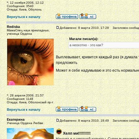
*: 12 ноября 2008, 12:12
Сообщения: 3540
Откуда: Киев, Оболонь
Вернуться к началу
Rediska
Добавлено: 8 марта 2010, 17:28
Заголовок сообщ
МамаСпец наук прикладных,
ученица Ордена
Магали писал(а):
а неохотно - это как?
Выплевывает, кривится каждый раз (я думала т
предложить
Может я себе надумываю и это есть нормально
*: 28 апреля 2009, 21:57
Сообщения: 1148
Откуда: Киев, Оболонский пр-т
Вернуться к началу
Екатерина
Добавлено: 8 марта 2010, 18:49
Заголовок сообщ
Ученица Ордена Любви
Хелп ми!!!!!!!!!!