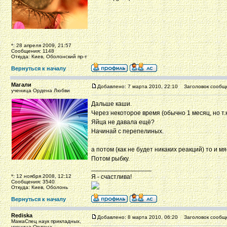
*: 28 апреля 2009, 21:57
Сообщения: 1148
Откуда: Киев, Оболонский пр-т
Вернуться к началу
Магали
Добавлено: 7 марта 2010, 22:10
Заголовок сообщ
ученица Ордена Любви
Дальше каши.
Через некоторое время (обычно 1 месяц, но т.
Яйца не давала ещё?
Начинай с перепелиных.
а потом (как не будет никаких реакций) то и м
Потом рыбку.
_________________
*: 12 ноября 2008, 12:12
Я - счастлива!
Сообщения: 3540
Откуда: Киев, Оболонь
Вернуться к началу
Rediska
Добавлено: 8 марта 2010, 06:20
Заголовок сообщ
МамаСпец наук прикладных,
ученица Ордена