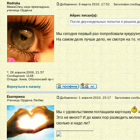
Rediska
Добавлено: 9 марта 2010, 17:52
Заголовок сообщ
МамаСпец наук прикладных,
ученица Ордена
Айрис писал(а):
После двухнедельных попыток я решила да
Мы сегодня первый раз попробовали кукурузн
На самом деле лучше дело, не смотря на то, чт
*: 28 апреля 2009, 21:57
Сообщения: 1148
Откуда: Киев, Оболонский пр-т
Вернуться к началу
Екатерина
Добавлено: 1 апреля 2010, 15:17
Заголовок сообщ
Ученица Ордена Любви
Мы с удовольствием поглащаем картошку
И
Это не много? И до каких пор разводить молок
сколько и надо ли?
_________________