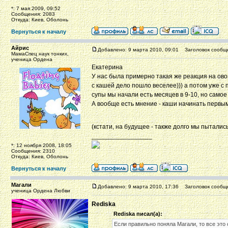
*: 7 мая 2009, 09:52
Сообщения: 2083
Откуда: Киев, Оболонь
Вернуться к началу
Айрис
Добавлено: 9 марта 2010, 09:01
Заголовок сообщ
МамаСпец наук тонких,
ученица Ордена
Екатерина
У нас была примерно такая же реакция на ов
с кашей дело пошло веселее))) а потом уже с 
супы мы начали есть месяцев в 9-10, но самое
А вообще есть мнение - каши начинать первым
(кстати, на будущее - также долго мы пыталис
_________________
*: 12 ноября 2008, 18:05
Сообщения: 2310
Откуда: Киев, Оболонь
Вернуться к началу
Магали
Добавлено: 9 марта 2010, 17:36
Заголовок сообщ
ученица Ордена Любви
Rediska
Rediska писал(а):
Если правильно поняла Магали, то все это