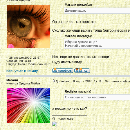
Магали писал(а):
Дальше каши.
Он овощи ест так неохотно...
Сколько же каши варить тогда (риторический 
Магали писал(а):
Яйца не давала ещё?
Начинай с перепелиных.
Нет, еще не давала, только овощи
*: 28 апреля 2009, 21:57
Сообщения: 1148
Буду иметь в виду
Откуда: Киев, Оболонский пр-т
Вернуться к началу
Магали
Добавлено: 8 марта 2010, 17:11
Заголовок сообще
ученица Ордена Любви
Rediska писал(а):
Он овощи ест так неохотно...
а неохотно - это как?
_________________
Я - счастлива!