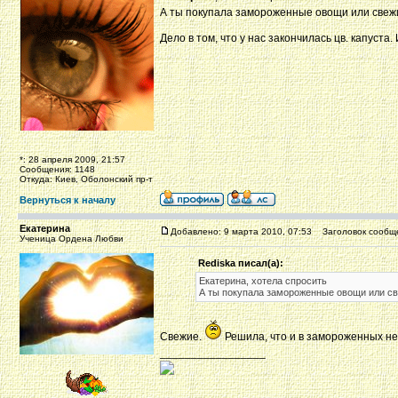
А ты покупала замороженные овощи или свежие
Дело в том, что у нас закончилась цв. капуста.
*: 28 апреля 2009, 21:57
Сообщения: 1148
Откуда: Киев, Оболонский пр-т
Вернуться к началу
Екатерина
Добавлено: 9 марта 2010, 07:53
Заголовок сообщ
Ученица Ордена Любви
Rediska писал(а):
Екатерина, хотела спросить
А ты покупала замороженные овощи или све
Свежие.
Решила, что и в замороженных н
_________________