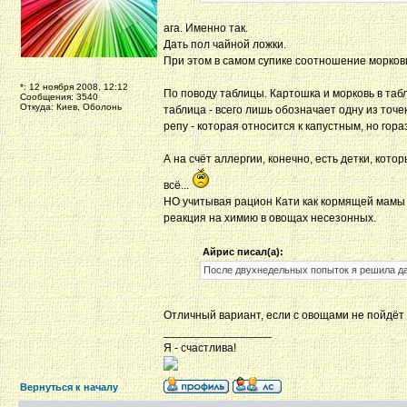
ага. Именно так.
Дать пол чайной ложки.
При этом в самом супике соотношение моркови 
*: 12 ноября 2008, 12:12
По поводу таблицы. Картошка и морковь в табл
Сообщения: 3540
Откуда: Киев, Оболонь
таблица - всего лишь обозначает одну из точ
репу - которая относится к капустным, но гор
А на счёт аллергии, конечно, есть детки, кото
всё...
НО учитывая рацион Кати как кормящей мамы я 
реакция на химию в овощах несезонных.
Айрис писал(а):
После двухнедельных попыток я решила д
Отличный вариант, если с овощами не пойдёт
_________________
Я - счастлива!
Вернуться к началу