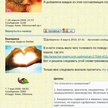
Я добавляла каждое из этих составляющих сп
*: 28 апреля 2009, 21:57
Сообщения: 1148
Откуда: Киев, Оболонский пр-т
Вернуться к началу
Екатерина
Добавлено: 9 марта 2010, 07:41
Заголовок сообщ
Ученица Ордена Любви
В и-нете очень мало чего толкового по поводу 
нашла, так это
http://www.mir-mamy.com.ua/igra/cat=175/id=631
Вот и решила следовать этой схеме+рекоменда
Только мне следовало вначале прочитать
эту 
Цитата:
Что относится к аллергенам?
*: 7 мая 2009, 09:52
1. Консерванты, красители, канцерогены. 
Сообщения: 2083
промышленного производства. Молочные пр
Откуда: Киев, Оболонь
2. Канцерогены содержатся в жареных прод
сезонных, но хорошо сдобренных химикатам
едят начекомые.