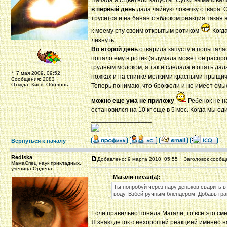
Начала я с цветной капусты. Сутки вымачивал
в первый день
дала чайную ложечку отвара. О
трусится и на банан с яблоком реакция такая ж
к моему рту своим открытым ротиком
Когда
лизнуть.
Во второй день
отварила капусту и попыталась
попало ему в ротик (я думала может он распро
грудным молоком, я так и сделала и опять дал
*: 7 мая 2009, 09:52
ножках и на спинке мелкими красными прыщичк
Сообщения: 2083
Откуда: Киев, Оболонь
Теперь понимаю, что брокколи и не имеет смыс
можно еще ума не приложу
Ребенок не н
остановился на 10 кг еще в 5 мес. Когда мы ед
_________________
Вернуться к началу
Rediska
Добавлено: 9 марта 2010, 05:55
Заголовок сообщ
МамаСпец наук прикладных,
ученица Ордена
Магали писал(а):
Ты попробуй через пару деньков сварить в
воду. Взбей ручным блендером. Добавь гр
Если правильно поняла Магали, то все это см
Я знаю деток с нехорошей реакцией именно на 