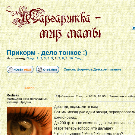
Прикорм - дело тонкое :)
На страницу
Пред.
1
,
2
,
3
,
4
,
5
,
6
,
7
,
8
,
9
,
10
След.
Список форумов
/
Детское питание
Автор
Rediska
Добавлено: 7 марта 2010, 18:05
Заголовок сообщ
МамаСпец наук прикладных,
ученица Ордена
Девочки, подскажите нам
Вот мы месяц уже едим овощи, перепробовали у
компоновках.
До 200 гр. как по схеме не довели конечно, но
И вот теперь вопрос, что дальше?
Что следующее? Мясо? Кисломолочка?