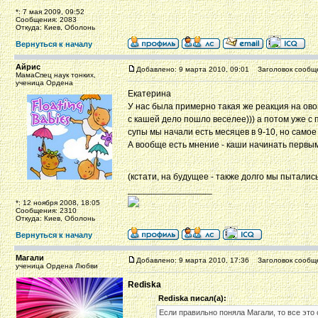
*: 7 мая 2009, 09:52
Сообщения: 2083
Откуда: Киев, Оболонь
Вернуться к началу
Айрис
Добавлено: 9 марта 2010, 09:01
Заголовок сообщ
МамаСпец наук тонких,
ученица Ордена
Екатерина
У нас была примерно такая же реакция на ов
с кашей дело пошло веселее))) а потом уже с 
супы мы начали есть месяцев в 9-10, но самое
А вообще есть мнение - каши начинать первым
(кстати, на будущее - также долго мы пыталис
_________________
*: 12 ноября 2008, 18:05
Сообщения: 2310
Откуда: Киев, Оболонь
Вернуться к началу
Магали
Добавлено: 9 марта 2010, 17:36
Заголовок сообщ
ученица Ордена Любви
Rediska
Rediska писал(а):
Если правильно поняла Магали, то все это