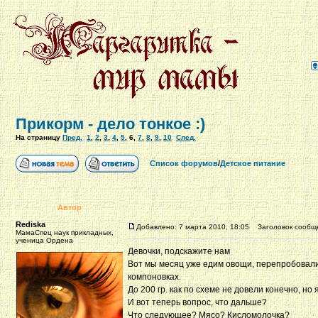
Прикорм - дело тонкое :)
На страницу
Пред.
1
,
2
,
3
,
4
,
5
,
6
,
7
,
8
,
9
,
10
След.
Список форумов
/
Детское питание
Автор
Rediska
Добавлено: 7 марта 2010, 18:05
Заголовок сообщ
МамаСпец наук прикладных,
ученица Ордена
Девочки, подскажите нам
Вот мы месяц уже едим овощи, перепробовали у
компоновках.
До 200 гр. как по схеме не довели конечно, но
И вот теперь вопрос, что дальше?
Что следующее? Мясо? Кисломолочка?