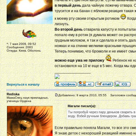
Начала я с цветной капусты. Сутки вымачивал
в первый день
дала чайную ложечку отвара. О
трусится и на банан с яблоком реакция такая ж
к моему рту своим открытым ротиком
Когда
лизнуть.
Во второй день
отварила капусту и попыталась
попало ему в ротик (я думала может он распро
грудным молоком, я так и сделала и опять дал
*: 7 мая 2009, 09:52
ножках и на спинке мелкими красными прыщичк
Сообщения: 2083
Откуда: Киев, Оболонь
Теперь понимаю, что брокколи и не имеет смыс
можно еще ума не приложу
Ребенок не н
остановился на 10 кг еще в 5 мес. Когда мы ед
_________________
Вернуться к началу
Rediska
Добавлено: 9 марта 2010, 05:55
Заголовок сообщ
МамаСпец наук прикладных,
ученица Ордена
Магали писал(а):
Ты попробуй через пару деньков сварить в
воду. Взбей ручным блендером. Добавь гр
Если правильно поняла Магали, то все это см
Я знаю деток с нехорошей реакцией именно на 