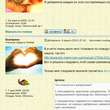
Я добавляла каждое из этих составляющих сп
*: 28 апреля 2009, 21:57
Сообщения: 1148
Откуда: Киев, Оболонский пр-т
Вернуться к началу
Екатерина
Добавлено: 9 марта 2010, 07:41
Заголовок сообщ
Ученица Ордена Любви
В и-нете очень мало чего толкового по поводу 
нашла, так это
http://www.mir-mamy.com.ua/igra/cat=175/id=631
Вот и решила следовать этой схеме+рекоменда
Только мне следовало вначале прочитать
эту 
Цитата:
Что относится к аллергенам?
*: 7 мая 2009, 09:52
1. Консерванты, красители, канцерогены. 
Сообщения: 2083
промышленного производства. Молочные пр
Откуда: Киев, Оболонь
2. Канцерогены содержатся в жареных прод
сезонных, но хорошо сдобренных химикатам
едят начекомые.