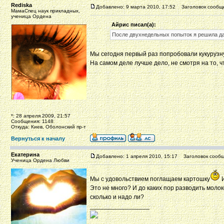
Rediska
Добавлено: 9 марта 2010, 17:52
Заголовок сообщ
МамаСпец наук прикладных,
ученица Ордена
Айрис писал(а):
После двухнедельных попыток я решила да
Мы сегодня первый раз попробовали кукурузн
На самом деле лучше дело, не смотря на то, чт
*: 28 апреля 2009, 21:57
Сообщения: 1148
Откуда: Киев, Оболонский пр-т
Вернуться к началу
Екатерина
Добавлено: 1 апреля 2010, 15:17
Заголовок сообщ
Ученица Ордена Любви
Мы с удовольствием поглащаем картошку
И
Это не много? И до каких пор разводить молок
сколько и надо ли?
_________________