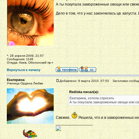
А ты покупала замороженные овощи или свежие
Дело в том, что у нас закончилась цв. капуста.
*: 28 апреля 2009, 21:57
Сообщения: 1148
Откуда: Киев, Оболонский пр-т
Вернуться к началу
Екатерина
Добавлено: 9 марта 2010, 07:53
Заголовок сообщ
Ученица Ордена Любви
Rediska писал(а):
Екатерина, хотела спросить
А ты покупала замороженные овощи или све
Свежие.
Решила, что и в замороженных н
_________________