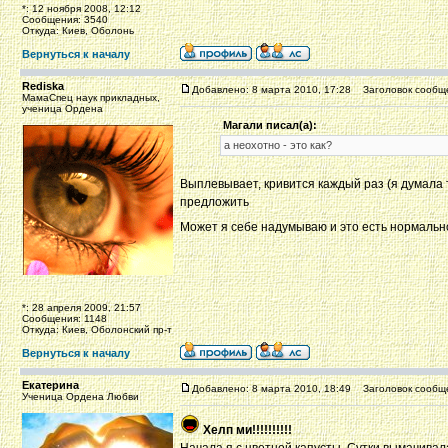
*: 12 ноября 2008, 12:12
Сообщения: 3540
Откуда: Киев, Оболонь
Вернуться к началу
Rediska
Добавлено: 8 марта 2010, 17:28
Заголовок сообщ
МамаСпец наук прикладных,
ученица Ордена
Магали писал(а):
а неохотно - это как?
Выплевывает, кривится каждый раз (я думала т
предложить
Может я себе надумываю и это есть нормально
*: 28 апреля 2009, 21:57
Сообщения: 1148
Откуда: Киев, Оболонский пр-т
Вернуться к началу
Екатерина
Добавлено: 8 марта 2010, 18:49
Заголовок сообщ
Ученица Ордена Любви
Хелп ми!!!!!!!!!!