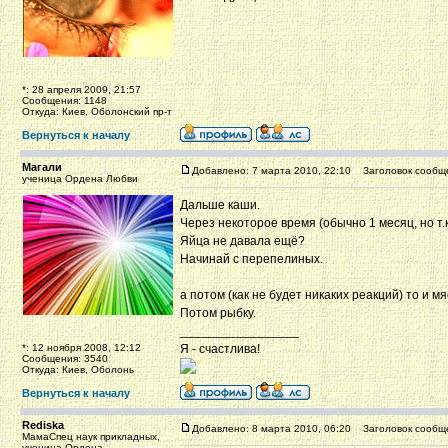
*: 28 апреля 2009, 21:57
Сообщения: 1148
Откуда: Киев, Оболонский пр-т
Вернуться к началу
Магали
Добавлено: 7 марта 2010, 22:10
Заголовок сообщ
ученица Ордена Любви
Дальше каши.
Через некоторое время (обычно 1 месяц, но т.
Яйца не давала ещё?
Начинай с перепелиных.
а потом (как не будет никаких реакций) то и м
Потом рыбку.
_________________
*: 12 ноября 2008, 12:12
Я - счастлива!
Сообщения: 3540
Откуда: Киев, Оболонь
Вернуться к началу
Rediska
Добавлено: 8 марта 2010, 06:20
Заголовок сообщ
МамаСпец наук прикладных,
ученица Ордена