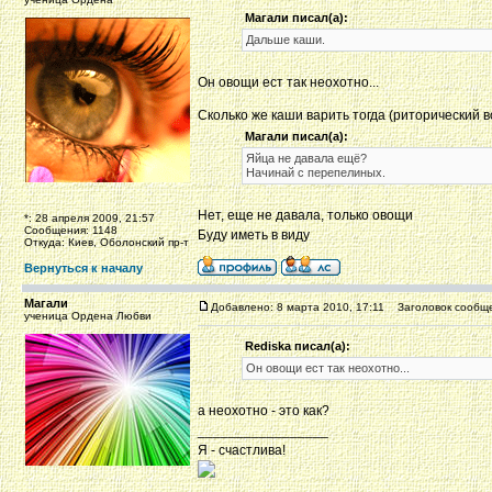
Магали писал(а):
Дальше каши.
Он овощи ест так неохотно...
Сколько же каши варить тогда (риторический 
Магали писал(а):
Яйца не давала ещё?
Начинай с перепелиных.
Нет, еще не давала, только овощи
*: 28 апреля 2009, 21:57
Сообщения: 1148
Буду иметь в виду
Откуда: Киев, Оболонский пр-т
Вернуться к началу
Магали
Добавлено: 8 марта 2010, 17:11
Заголовок сообще
ученица Ордена Любви
Rediska писал(а):
Он овощи ест так неохотно...
а неохотно - это как?
_________________
Я - счастлива!