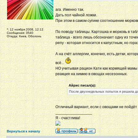
ага. Именно так.
Дать пол чайной ложки.
При этом в самом супике соотношение моркови 
*: 12 ноября 2008, 12:12
По поводу таблицы. Картошка и морковь в табл
Сообщения: 3540
Откуда: Киев, Оболонь
таблица - всего лишь обозначает одну из точ
репу - которая относится к капустным, но гор
А на счёт аллергии, конечно, есть детки, кото
всё...
НО учитывая рацион Кати как кормящей мамы я 
реакция на химию в овощах несезонных.
Айрис писал(а):
После двухнедельных попыток я решила д
Отличный вариант, если с овощами не пойдёт
_________________
Я - счастлива!
Вернуться к началу