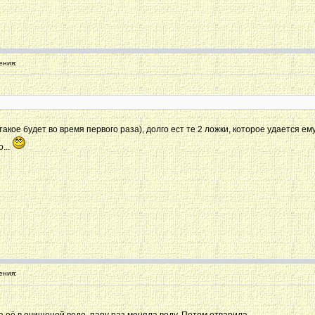
ения:
акое будет во время первого раза), долго ест те 2 ложки, которое удается е
...
ения: