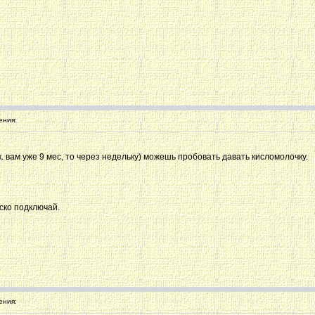
ения:
к. вам уже 9 мес, то через недельку) можешь пробовать давать кисломолочку.
яско подключай.
ения: