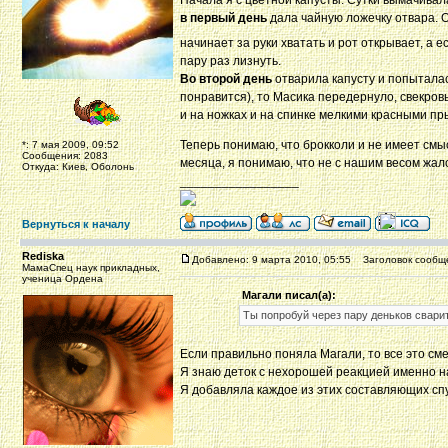
Начала я с цветной капусты. Сутки вымачивал
в первый день
дала чайную ложечку отвара. О
начинает за руки хватать и рот открывает, а 
пару раз лизнуть.
Во второй день
отварила капусту и попыталась
понравится), то Масика передернуло, свекров
и на ножках и на спинке мелкими красными пр
Теперь понимаю, что брокколи и не имеет смыс
*: 7 мая 2009, 09:52
Сообщения: 2083
месяца, я понимаю, что не с нашим весом жало
Откуда: Киев, Оболонь
_________________
Вернуться к началу
Rediska
Добавлено: 9 марта 2010, 05:55
Заголовок сообщ
МамаСпец наук прикладных,
ученица Ордена
Магали писал(а):
Ты попробуй через пару деньков свари
Если правильно поняла Магали, то все это см
Я знаю деток с нехорошей реакцией именно на 
Я добавляла каждое из этих составляющих сп