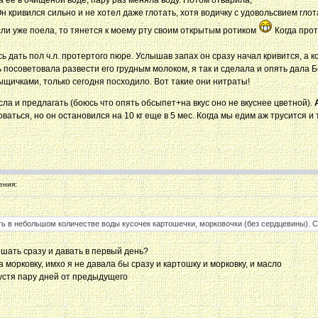
а её в очищеной воде, пару раз меняла воду. Потом отварила,
н кривился сильно и не хотел даже глотать, хотя водичку с удовольсвием глота
если уже поела, то тянется к моему рту своим открытым ротиком
Когда прот
 дать пол ч.л. протертого пюре. Услышав запах он сразу начал кривится, а к
ь посоветовала развести его грудным молоком, я так и сделала и опять дала 
ыщичками, только сегодня посходило. Вот такие они нитраты!
ла и предлагать (боюсь что опять обсыпет+на вкус оно не вкуснее цветной).
А
ваться, но он остановился на 10 кг еще в 5 мес. Когда мы едим аж трусится и 
ения:
ть в небольшом количестве воды кусочек картошечки, морковочки (без сердцевины). С
ешать сразу и давать в первый день?
морковку, имхо я не давала бы сразу и картошку и морковку, и масло
устя пару дней от предыдущего