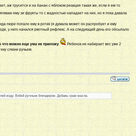
ет, аж трусится и на банан с яблоком реакция такая же, если я ем то
ягиваю ему эи фрукты то с жадностью нападает на них, но я пока давала
огда пюре попало ему в ротик (я думала может он распробует и ему
Боде, у него начался рвотный рефлекс. А на следующий день его обсыпало
 что можно еще ума не приложу
Ребенок не набирает вес уже 2
теку слюни ручьем.
лей воду. Взбей ручным блендером. Добавь грам масла.