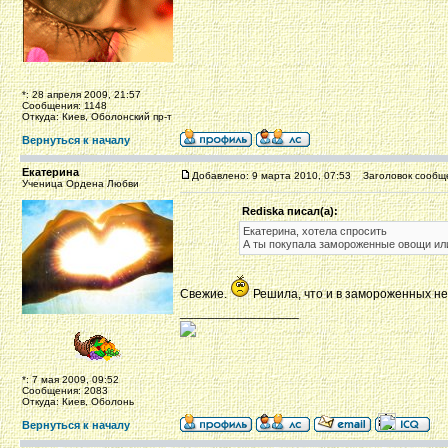
*: 28 апреля 2009, 21:57
Сообщения: 1148
Откуда: Киев, Оболонский пр-т
Вернуться к началу
Екатерина
Добавлено: 9 марта 2010, 07:53
Заголовок сообщ
Ученица Ордена Любви
Rediska писал(а):
Екатерина, хотела спросить
А ты покупала замороженные овощи или
Свежие.
Решила, что и в замороженных н
_________________
*: 7 мая 2009, 09:52
Сообщения: 2083
Откуда: Киев, Оболонь
Вернуться к началу