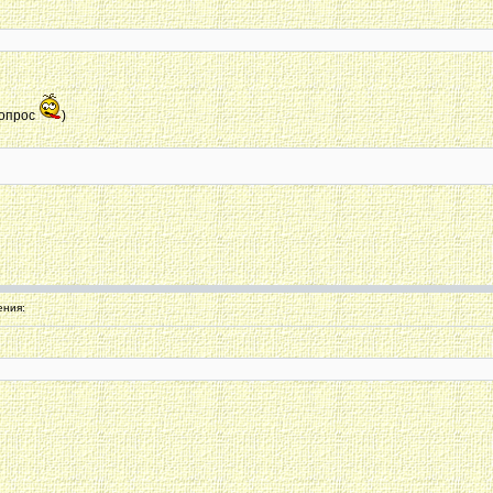
вопрос
)
ния: