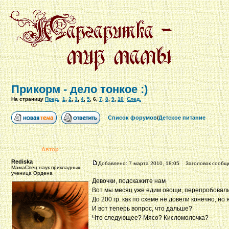
Прикорм - дело тонкое :)
На страницу
Пред.
1
,
2
,
3
,
4
,
5
,
6
,
7
,
8
,
9
,
10
След.
Список форумов
/
Детское питание
Автор
Rediska
Добавлено: 7 марта 2010, 18:05
Заголовок сообщ
МамаСпец наук прикладных,
ученица Ордена
Девочки, подскажите нам
Вот мы месяц уже едим овощи, перепробовали у
До 200 гр. как по схеме не довели конечно, но
И вот теперь вопрос, что дальше?
Что следующее? Мясо? Кисломолочка?