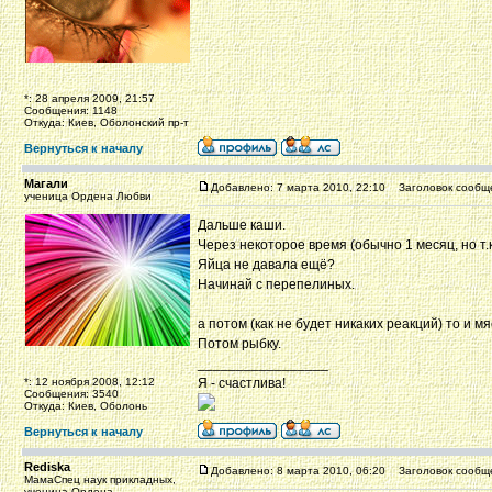
*: 28 апреля 2009, 21:57
Сообщения: 1148
Откуда: Киев, Оболонский пр-т
Вернуться к началу
Магали
Добавлено: 7 марта 2010, 22:10
Заголовок сообщ
ученица Ордена Любви
Дальше каши.
Через некоторое время (обычно 1 месяц, но т.
Яйца не давала ещё?
Начинай с перепелиных.
а потом (как не будет никаких реакций) то и м
Потом рыбку.
_________________
*: 12 ноября 2008, 12:12
Я - счастлива!
Сообщения: 3540
Откуда: Киев, Оболонь
Вернуться к началу
Rediska
Добавлено: 8 марта 2010, 06:20
Заголовок сообщ
МамаСпец наук прикладных,
ученица Ордена