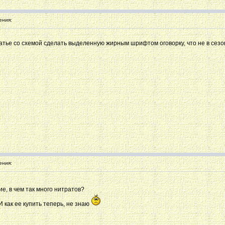
ения:
атье со схемой сделать выделенную жирным шрифтом оговорку, что не в сезон
ения:
, в чем так много нитратов?
 И как ее купить теперь, не знаю