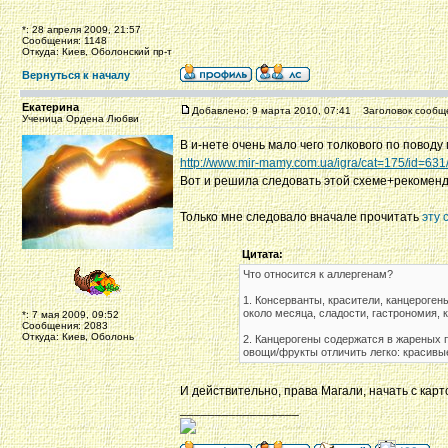
*: 28 апреля 2009, 21:57
Сообщения: 1148
Откуда: Киев, Оболонский пр-т
Вернуться к началу
Екатерина
Добавлено: 9 марта 2010, 07:41
Заголовок сообщ
Ученица Ордена Любви
В и-нете очень мало чего толкового по поводу 
http://www.mir-mamy.com.ua/igra/cat=175/id=631
Вот и решила следовать этой схеме+рекоменда
Только мне следовало вначале прочитать
эту 
Цитата:
Что относится к аллергенам?
1. Консерванты, красители, канцероге
около месяца, сладости, гастрономия, 
*: 7 мая 2009, 09:52
Сообщения: 2083
Откуда: Киев, Оболонь
2. Канцерогены содержатся в жареных п
овощи/фрукты отличить легко: красивы
И действительно, права Магали, начать с карт
_________________