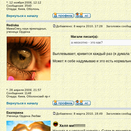
*: 12 ноября 2008, 12:12
Сообщения: 3540
Откуда: Киев, Оболонь
Вернуться к началу
Rediska
Добавлено: 8 марта 2010, 17:28
Заголовок сообщ
МамаСпец наук прикладных,
ученица Ордена
Магали писал(а):
а неохотно - это как?
Выплевывает, кривится каждый раз (я думала т
Может я себе надумываю и это есть нормально
*: 28 апреля 2009, 21:57
Сообщения: 1148
Откуда: Киев, Оболонский пр-т
Вернуться к началу
Екатерина
Добавлено: 8 марта 2010, 18:49
Заголовок сообщ
Ученица Ордена Любви
Хелп ми!!!!!!!!!!