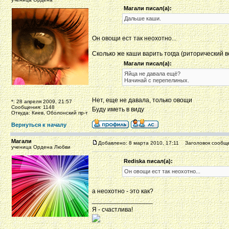
Магали писал(а):
Дальше каши.
Он овощи ест так неохотно...
Сколько же каши варить тогда (риторический 
Магали писал(а):
Яйца не давала ещё?
Начинай с перепелиных.
Нет, еще не давала, только овощи
*: 28 апреля 2009, 21:57
Сообщения: 1148
Буду иметь в виду
Откуда: Киев, Оболонский пр-т
Вернуться к началу
Магали
Добавлено: 8 марта 2010, 17:11
Заголовок сообще
ученица Ордена Любви
Rediska писал(а):
Он овощи ест так неохотно...
а неохотно - это как?
_________________
Я - счастлива!