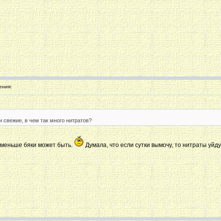
ения:
 свежие, в чем так много нитратов?
еменьше бяки может быть.
Думала, что если сутки вымочу, то нитраты уйду