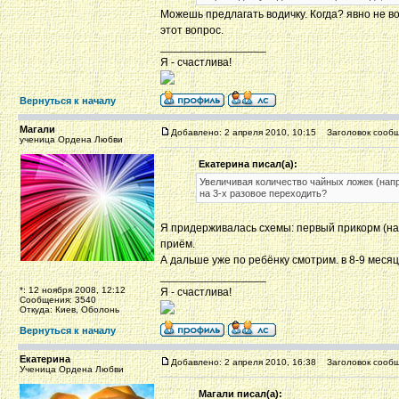
Можешь предлагать водичку. Когда? явно не в
этот вопрос.
_________________
Я - счастлива!
Вернуться к началу
Магали
Добавлено: 2 апреля 2010, 10:15
Заголовок сообщ
ученица Ордена Любви
Екатерина писал(а):
Увеличивая количество чайных ложек (напр
на 3-х разовое переходить?
Я придерживалась схемы: первый прикорм (напр
приём.
А дальше уже по ребёнку смотрим. в 8-9 месяце
_________________
*: 12 ноября 2008, 12:12
Я - счастлива!
Сообщения: 3540
Откуда: Киев, Оболонь
Вернуться к началу
Екатерина
Добавлено: 2 апреля 2010, 16:38
Заголовок сообщ
Ученица Ордена Любви
Магали писал(а):