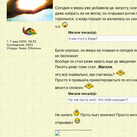
Сегодня и вчера уже добавила цв. капусту, сна
даже набрать ее не могла, он открывал ротик 
торопился, а когда порция за кончилась он за
ч.л.
Магали писал(а):
А как стул у Боди?
*: 7 мая 2009, 09:52
Сообщения: 2083
Откуда: Киев, Оболонь
Было хорошо, но вчера не покакал и сегодня е
не беспокоит.
Вообще он стал реже какать еще до введения 
Писять реже тоже стал...
Магали
,
это всё нормально, как считаешь?
Просто я привыкла ориентироваться по его на
весел и спокоен
Магали писал(а):
Ну так пусть пьёт. Что тебя смущает?
Не ничего
Пусть пьет конечно! Просто инте
открывает
_________________