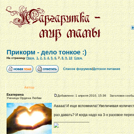
Прикорм - дело тонкое :)
На страницу
Пред.
1
,
2
,
3
,
4
,
5
,
6
,
7
,
8
,
9
,
10
След.
Список форумов
/
Детское питание
Автор
Екатерина
Добавлено: 1 апреля 2010, 15:36
Заголовок сообщ
Ученица Ордена Любви
Ааааа! И еще вспомнила! Увеличивая количест
раз давать? И когда надо на 3-х разовое пе
_________________