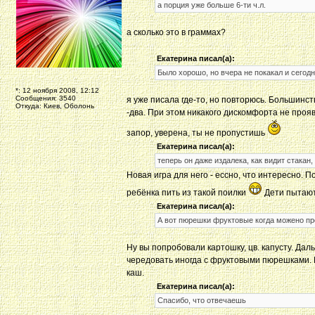
а порция уже больше 6-ти ч.л.
а сколько это в граммах?
Екатерина писал(а):
Было хорошо, но вчера не покакал и сегодн
*: 12 ноября 2008, 12:12
Сообщения: 3540
я уже писала где-то, но повторюсь. Большинст
Откуда: Киев, Оболонь
-два. При этом никакого дискомфорта не про
запор, уверена, ты не пропустишь
Екатерина писал(а):
теперь он даже издалека, как видит стакан
Новая игра для него - ессно, что интересно. 
ребёнка пить из такой поилки
Дети пытаютс
Екатерина писал(а):
А вот пюрешки фруктовые когда можено пр
Ну вы попробовали картошку, цв. капусту. Д
чередовать иногда с фруктовыми пюрешками. 
каш.
Екатерина писал(а):
Спасибо, что отвечаешь