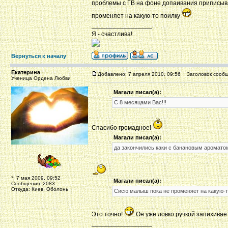
проблемы с ГВ на фоне допаивания приписываю
променяет на какую-то поилку
_________________
Я - счастлива!
Вернуться к началу
Екатерина
Добавлено: 7 апреля 2010, 09:56
Заголовок сообщ
Ученица Ордена Любви
Магали писал(а):
C 8 месяцами Вас!!!
Спасибо громадное!
Магали писал(а):
да закончились каки с банановым аромато
*: 7 мая 2009, 09:52
Магали писал(а):
Сообщения: 2083
Откуда: Киев, Оболонь
Сисю малыш пока не променяет на какую-т
Это точно!
Он уже ловко ручкой запихивает
_________________