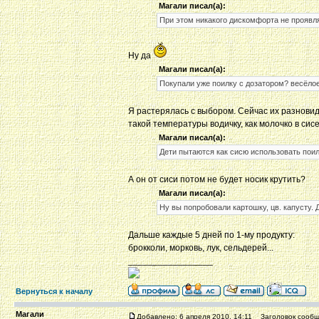
Магали писал(а):
При этом никакого дискомфорта не проявл
Ну да
Магали писал(а):
Покупали уже поилку с дозатором? весёлое
Я растерялась с выбором. Сейчас их разновидн
такой температуры водичку, как молочко в си
Магали писал(а):
Дети пытаются как сисю использовать поил
А он от сиси потом не будет носик крутить?
Магали писал(а):
Ну вы попробовали картошку, цв. капусту.
Дальше каждые 5 дней по 1-му продукту:
брокколи, морковь, лук, сельдерей...
_________________
Вернуться к началу
Магали
Добавлено: 6 апреля 2010, 14:11
Заголовок сообщ