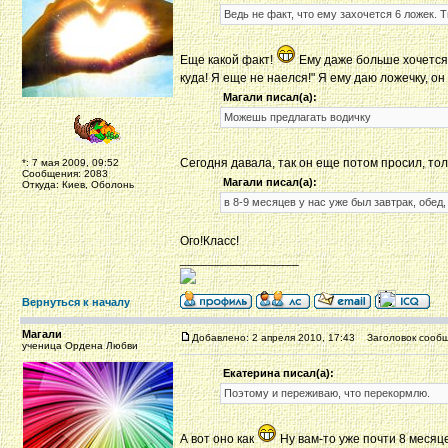
Ведь не факт, что ему захочется 6 ложек. 
Еще какой факт!
Ему даже больше хочется, 
куда! Я еще не наелся!" Я ему даю ложечку, о
Магали писал(а):
Можешь предлагать водичку
Сегодня давала, так он еще потом просил, то
*: 7 мая 2009, 09:52
Сообщения: 2083
Магали писал(а):
Откуда: Киев, Оболонь
в 8-9 месяцев у нас уже был завтрак, обед,
Ого!Класс!
_________________
Вернуться к началу
Магали
Добавлено: 2 апреля 2010, 17:43
Заголовок сообщ
ученица Ордена Любви
Екатерина писал(а):
Поэтому и переживаю, что перекормлю.
А вот оно как
Ну вам-то уже почти 8 месяце