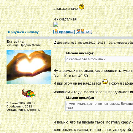
а как же иначе
_________________
Я - счастлива!
Вернуться к началу
Екатерина
Добавлено: 5 апреля 2010, 14:58
Заголовок сообщ
Ученица Ордена Любви
Магали писал(а):
а сколько это в граммах?
Ну в граммах я не знаю, как определить, кухонн
В ч.л. 10, а мл. 40-50.
И при этом он не наедается
Ложку я забир
молочком и тогда Масик весел и продолжает и
Магали писал(а):
*: 7 мая 2009, 09:52
я уже писала где-то, но повторюсь. Больши
Сообщения: 2083
-два
Откуда: Киев, Оболонь
Я помню, что ты писала такое, поэтому сразу и
желтенькие какашки, только запах уже другой