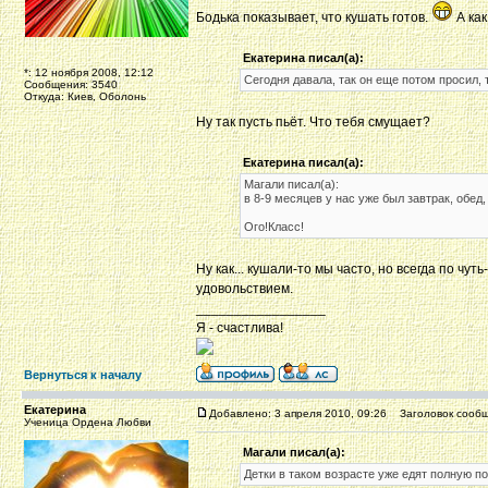
Бодька показывает, что кушать готов.
А как
Екатерина писал(а):
*: 12 ноября 2008, 12:12
Сегодня давала, так он еще потом просил, 
Сообщения: 3540
Откуда: Киев, Оболонь
Ну так пусть пьёт. Что тебя смущает?
Екатерина писал(а):
Магали писал(а):
в 8-9 месяцев у нас уже был завтрак, обед,
Ого!Класс!
Ну как... кушали-то мы часто, но всегда по чу
удовольствием.
_________________
Я - счастлива!
Вернуться к началу
Екатерина
Добавлено: 3 апреля 2010, 09:26
Заголовок сообщ
Ученица Ордена Любви
Магали писал(а):
Детки в таком возрасте уже едят полную по