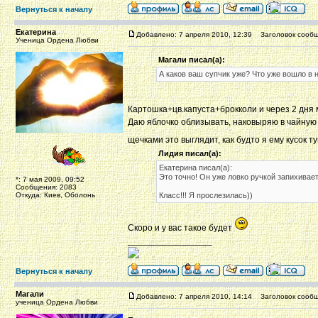
Вернуться к началу
Екатерина
Добавлено: 7 апреля 2010, 12:39
Заголовок сообщ
Ученица Ордена Любви
Магали писал(а):
А каков ваш супчик уже? Что уже вошло в 
Картошка+цв.капуста+брокколи и через 2 дня
Даю яблочко облизывать, наковыряю в чайную 
щечками это выглядит, как будто я ему кусок 
Лидия писал(а):
Екатерина писал(а):
Это точно! Он уже ловко ручкой запихивает
*: 7 мая 2009, 09:52
Сообщения: 2083
Откуда: Киев, Оболонь
Класс!!! Я прослезилась))
Скоро и у вас такое будет
_________________
Вернуться к началу
Магали
Добавлено: 7 апреля 2010, 14:14
Заголовок сообщ
ученица Ордена Любви