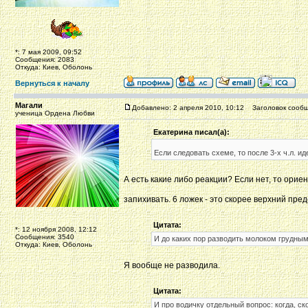
*: 7 мая 2009, 09:52
Сообщения: 2083
Откуда: Киев, Оболонь
Вернуться к началу
Магали
Добавлено: 2 апреля 2010, 10:12
Заголовок сообщ
ученица Ордена Любви
Екатерина писал(а):
Если следовать схеме, то после 3-х ч.л. ид
А есть какие либо реакции? Если нет, то орие
запихивать. 6 ложек - это скорее верхний пре
Цитата:
*: 12 ноября 2008, 12:12
Сообщения: 3540
И до каких пор разводить молоком грудным,
Откуда: Киев, Оболонь
Я вообще не разводила.
Цитата:
И про водичку отдельный вопрос: когда, ск