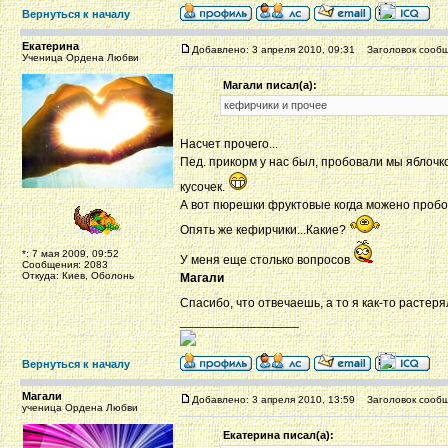
Вернуться к началу
Екатерина
Добавлено: 3 апреля 2010, 09:31
Заголовок сообщ
Ученица Ордена Любви
Магали писал(а):
кефирчики и прочее
Насчет прочего...
Пед. прикорм у нас был, пробовали мы яблочк
кусочек.
А вот пюрешки фруктовые когда можено пробо
Опять же кефирчики...Какие?
*: 7 мая 2009, 09:52
У меня еще столько вопросов
Сообщения: 2083
Откуда: Киев, Оболонь
Магали
Спасибо, что отвечаешь, а то я как-то растер
_________________
Вернуться к началу
Магали
Добавлено: 3 апреля 2010, 13:59
Заголовок сообщ
ученица Ордена Любви
Екатерина писал(а):