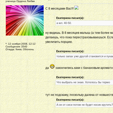
ученица Ордена Любви
C 8 месяцами Вас!!!
Екатерина писал(а):
а мл. 40-50.
ну видишь. В 8 месяцев малыш (а тем более м
делаешь, что пока перестраховываешься. Если
увеличить порцию.
*: 12 ноября 2008, 12:12
Сообщения: 3540
Откуда: Киев, Оболонь
Екатерина писал(а):
только запах уже другой становится и пука
да
закончились каки с банановым аромат
Екатерина писал(а):
Что выбрать не знаю. Хотелось бы термо
тут не подскажу, поскольку далека от новшест
Екатерина писал(а):
А он от сиси потом не будет носик крутить?