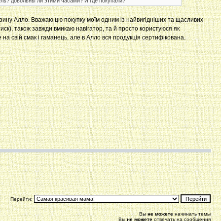
дель? довольны ли этими часами? И где покупали?
зину Алло. Вважаю цю покупку моїм одним із найвигідніших та щасливих
тиск), також завжди вмикаю навігатор, та й просто користуюся як
на свій смак і гаманець, але в Алло вся продукція сертифікована.
Перейти:
Вы
не можете
начинать темы
Вы
не можете
отвечать на сообщения