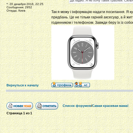
Да ладно. Я не хочу таких граблей. Сил
*: 20 декабря 2016, 22:25
Сообщения: 2952
Откуда: Киев
Так я можу і інформацію надати посилання. Я к
придбань. Це не тільки гарний аксесуар, а й жит
годинником і телефоном. Завжди беру їх із собо
Вернуться к началу
Список форумов
/
Самая красивая мама!
Страница
1
из
1