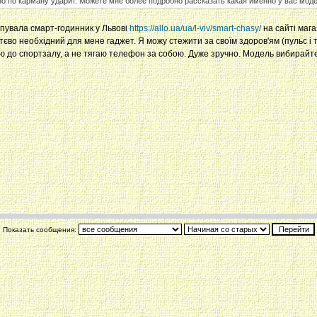
ьно по карману ударит. Можете мне более подробно рассказать какая именно у вас мо
упувала смарт-годинник у Львові
https://allo.ua/ua/l-viv/smart-chasy/
на сайті мага
тєво необхідний для мене гаджет. Я можу стежити за своїм здоров'ям (пульс і 
ю до спортзалу, а не тягаю телефон за собою. Дуже зручно. Модель вибирайте 
Показать сообщения: