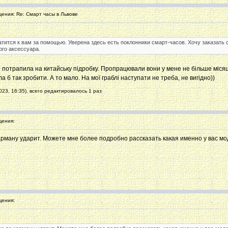
ния: Re: Cмарт часы в Львове
тится к вам за помощью. Уверена здесь есть поклонники смарт-часов. Хочу заказать с
го аксессуара.
 що потрапила на китайську підробку. Пропрацювали вони у мене не більше міся
а б так зробити. А то мало. На мої граблі наступати не треба, не вигідно))
23, 16:35), всего редактировалось 1 раз
ения:
карману ударит. Можете мне более подробно рассказать какая именно у вас м
ения: