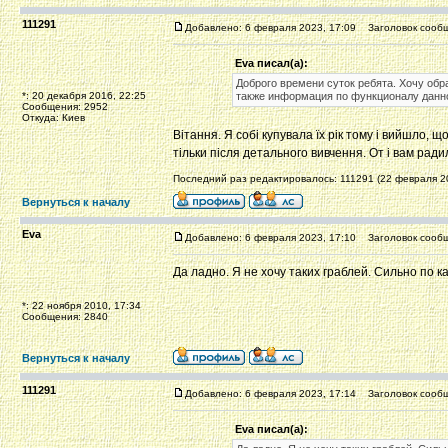
111291
Добавлено: 6 февраля 2023, 17:09
Заголовок сообще
Eva писал(а):
Доброго времени суток ребята. Хочу обра
*: 20 декабря 2016, 22:25
также информация по функционалу данно
Сообщения: 2952
Откуда: Киев
Вітання. Я собі купувала їх рік тому і вийшло,
тільки після детального вивчення. От і вам радил
Последний раз редактировалось: 111291 (22 февраля 20
Вернуться к началу
Eva
Добавлено: 6 февраля 2023, 17:10
Заголовок сообщ
Да ладно. Я не хочу таких граблей. Сильно по 
*: 22 ноября 2010, 17:34
Сообщения: 2840
Вернуться к началу
111291
Добавлено: 6 февраля 2023, 17:14
Заголовок сообщ
Eva писал(а):