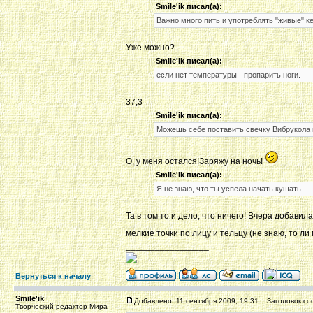
Smile'ik писал(а):
Важно много пить и употреблять "живые" к
Уже можно?
Smile'ik писал(а):
если нет температуры - пропарить ноги.
37,3
Smile'ik писал(а):
Можешь себе поставить свечку Вибрукола н
О, у меня остался!Заряжу на ночь!
Smile'ik писал(а):
Я не знаю, что ты успела начать кушать
Та в том то и дело, что ничего! Вчера добави
мелкие точки по лицу и тельцу (не знаю, то ли
_________________
Вернуться к началу
Smile'ik
Добавлено: 11 сентября 2009, 19:31
Заголовок со
Творческий редактор Мира