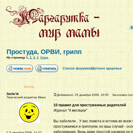
Простуда, ОРВИ, грипп
На страницу
1
,
2
,
3
,
4
След.
Список форумов
/
Детское здоровье
Автор
Smile'ik
Добавлено: 25 декабря 2008, 10:55
Заголовок сооб
Творческий редактор Мира
10 правил для простуженных родителей
Журнал "9 месяцев"
Вы заболели... У вас ломота и истома во всем т
простужаемся и гриппуем, но ваш случай - осо
заболевания. Ведь даже простой насморк он п
*: 5 декабря 2008, 14:47