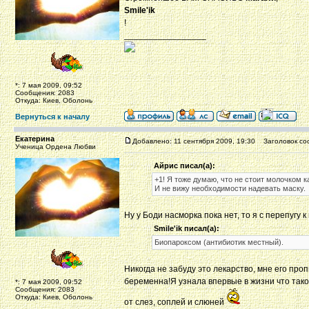
Smile'ik
!
_________________
*: 7 мая 2009, 09:52
Сообщения: 2083
Откуда: Киев, Оболонь
Вернуться к началу
Екатерина
Добавлено: 11 сентября 2009, 19:30
Заголовок со
Ученица Ордена Любви
Айрис писал(а):
+1! Я тоже думаю, что не стоит молочком к
И не вижу необходимости надевать маску.
Ну у Боди насморка пока нет, то я с перепугу 
Smile'ik писал(а):
Биопароксом (антибиотик местный).
Никогда не забуду это лекарство, мне его про
беременна!Я узнала впервые в жизни что тако
*: 7 мая 2009, 09:52
Сообщения: 2083
Откуда: Киев, Оболонь
от слез, соплей и слюней