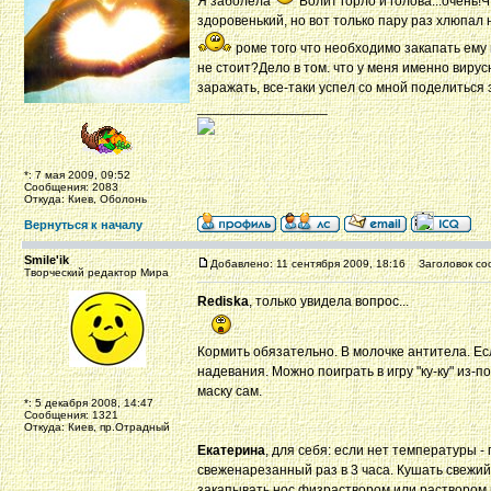
Я заболела
Болит горло и голова...очень
здоровенький, но вот только пару раз хлюпал
роме того что необходимо закапать ему н
не стоит?Дело в том. что у меня именно вирус
заражать, все-таки успел со мной поделиться 
_________________
*: 7 мая 2009, 09:52
Сообщения: 2083
Откуда: Киев, Оболонь
Вернуться к началу
Smile'ik
Добавлено: 11 сентября 2009, 18:16
Заголовок со
Творческий редактор Мира
Rediska
, только увидела вопрос...
Кормить обязательно. В молочке антитела. Ес
надевания. Можно поиграть в игру "ку-ку" из-п
маску сам.
*: 5 декабря 2008, 14:47
Сообщения: 1321
Откуда: Киев, пр.Отрадный
Екатерина
, для себя: если нет температуры -
свеженарезанный раз в 3 часа. Кушать свежий 
закапывать нос физраствором или раствором 