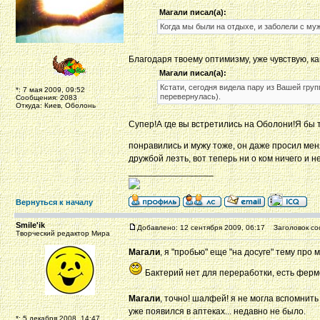
Магали писал(а):
Когда мы были на отдыхе, и заболели с муж
Благодаря твоему оптимизму, уже чувствую, к
Магали писал(а):
Кстати, сегодня видела пару из Вашей гру
*: 7 мая 2009, 09:52
перевернулась).
Сообщения: 2083
Откуда: Киев, Оболонь
Супер!А где вы встретились на Оболони!Я бы
понравились и мужу тоже, он даже просил мен
дружбой лезть, вот теперь ни о ком ничего и н
_________________
Вернуться к началу
Smile'ik
Добавлено: 12 сентября 2009, 06:17
Заголовок со
Творческий редактор Мира
Магали
, я "пробью" еще "на досуге" тему про мо
Бактерий нет для переработки, есть ферме
Магали
, точно! шалфей! я не могла вспомнить
уже появился в аптеках... недавно не было.
*: 5 декабря 2008, 14:47