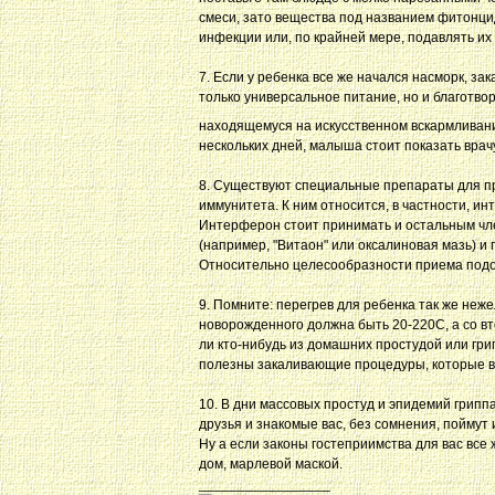
смеси, зато вещества под названием фитонцид
инфекции или, по крайней мере, подавлять их 
7. Если у ребенка все же начался насморк, за
только универсальное питание, но и благотво
находящемуся на искусственном вскармливани
нескольких дней, малыша стоит показать врачу
8. Существуют специальные препараты для 
иммунитета. К ним относится, в частности, ин
Интерферон стоит принимать и остальным чл
(например, "Витаон" или оксалиновая мазь) и
Относительно целесообразности приема подо
9. Помните: перегрев для ребенка так же неж
новорожденного должна быть 20-220С, а со вто
ли кто-нибудь из домашних простудой или грип
полезны закаливающие процедуры, которые в 
10. В дни массовых простуд и эпидемий грипп
друзья и знакомые вас, без сомнения, поймут
Ну а если законы гостеприимства для вас все
дом, марлевой маской.
_________________