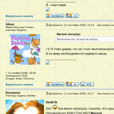
_________________
Я - счастлива!
Вернуться к началу
Айрис
Добавлено: 11 сентября 2009, 19:14
Заголовок со
МамаСпец наук тонких,
ученица Ордена
Магали писал(а):
Молочком нос лучше не капать.
+1! Я тоже думаю, что не стоит молочком капат
И не вижу необходимости надевать маску.
_________________
*: 12 ноября 2008, 18:05
Сообщения: 2310
Откуда: Киев, Оболонь
Вернуться к началу
Екатерина
Добавлено: 11 сентября 2009, 19:17
Заголовок со
Ученица Ордена Любви
Smile'ik
Ого!
Как много написала, спасибо, что наш
Огромнейшее ВАМ СПАСИБО
Магали
,