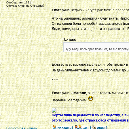
Сообщения: 1321
Откуда: Киев, пр.Отрадный
Екатерина
, кефир и йогурт уже можно пробова
Что на Биопарокс аллергия - буду знать. Никт
От головной боли попробуй массаж висков (най
Леди, помидоры вам ещё оч. и оч. рановато... 
Цитата:
Ну у Боди насморка пока нет, то я с переп
Если есть возможность, следи, чтобы воздух 
За день увлажнителем с трудом "догнали" до 5
* * *
Екатерина
и
Магали
, а не потопать ли вам в
Заранее благодарна.
_________________
Черты лица передаются по наследству, а в
это то зеркало, где отражаются отношения 
Вернуться к началу