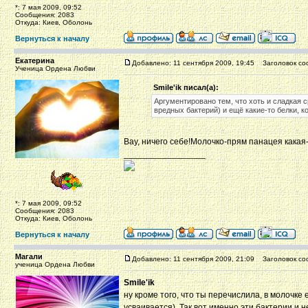
*: 7 мая 2009, 09:52
Сообщения: 2083
Откуда: Киев, Оболонь
Вернуться к началу
Екатерина
Добавлено: 11 сентября 2009, 19:45
Заголовок со
Ученица Ордена Любви
Smile'ik писал(а):
Аргументировано тем, что хоть и сладкая
вредных бактерий) и ещё какие-то белки, 
Вау, ничего себе!Молочко-прям панацея какая
_________________
*: 7 мая 2009, 09:52
Сообщения: 2083
Откуда: Киев, Оболонь
Вернуться к началу
Магали
Добавлено: 11 сентября 2009, 21:09
Заголовок со
ученица Ордена Любви
Smile'ik
ну кроме того, что ты перечислила, в молочк
усваивается). Так вот именно эти бактерии и 