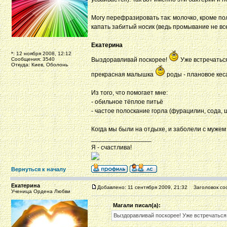
Могу перефразировать так: молочко, кроме п
капать забитый носик (ведь промывание не вс
Екатерина
*: 12 ноября 2008, 12:12
Сообщения: 3540
Выздоравливай поскорее!
Уже встречаться
Откуда: Киев, Оболонь
прекрасная малышка
роды - плановое кеса
Из того, что помогает мне:
- обильное тёплое питьё
- частое полоскание горла (фурацилин, сода
Когда мы были на отдыхе, и заболели с мужем 
_________________
Я - счастлива!
Вернуться к началу
Екатерина
Добавлено: 11 сентября 2009, 21:32
Заголовок со
Ученица Ордена Любви
Магали писал(а):
Выздоравливай поскорее! Уже встречаться 