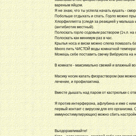
вареным яйцом.
Я не знаю, что ты успела начать кушать - смо
Побольше отдыхать и спать. Горло можно прыс
Хлорфиллипта (следя за реакцией у малыша и у
(антибиотик местный).
Полоскать горло содовым раствором (1ч.л. на 
Полоскать как минимум раз в час.
Крылья носа и виски можно слегка помазать бал
Много пить ЧИСТОЙ воды комнатной температ
Можешь себе поставить свечку Вибрукола на н
В комнате - максимально свежий и влажный во
Масику носик капать физраствором (как можно
лечение, и профилактика.
Вместе дышать над паром от кастрюльки с отв
Я против интерферона, афлубина и иже с ними
первый контакт с вирусом для его организма.
иммуностимулирующих) можно сбить настройк
Выздоравливайте!