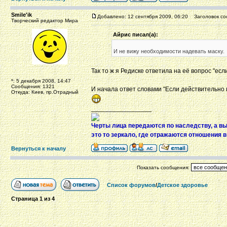
Smile'ik
Добавлено: 12 сентября 2009, 06:20
Заголовок со
Творческий редактор Мира
Айрис писал(а):
И не вижу необходимости надевать маску.
Так то ж я Редиске ответила на её вопрос "если
*: 5 декабря 2008, 14:47
Сообщения: 1321
И начала ответ словами "Если действительно 
Откуда: Киев, пр.Отрадный
_________________
Черты лица передаются по наследству, а в
это то зеркало, где отражаются отношения 
Вернуться к началу
Показать сообщения:
Список форумов
/
Детское здоровье
Страница
1
из
4