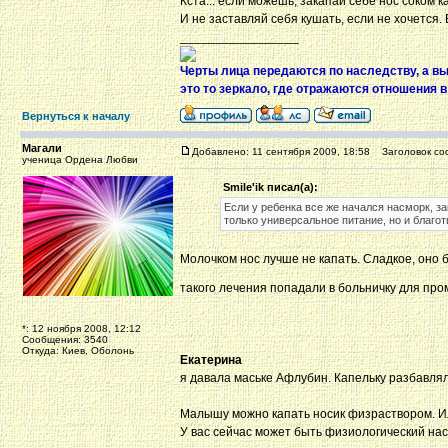
Кста... если можешь, закапай себе нос соком к
И не заставляй себя кушать, если не хочется.
_________________
Черты лица передаются по наследству, а в
это то зеркало, где отражаются отношения 
Вернуться к началу
Магали
Добавлено: 11 сентября 2009, 18:58
Заголовок со
ученица Ордена Любви
Smile'ik писал(а):
Если у ребенка все же начался насморк, за
только универсальное питание, но и благо
Молочком нос лучше не капать. Сладкое, оно 
такого лечения попадали в больничку для пр
*: 12 ноября 2008, 12:12
Сообщения: 3540
Откуда: Киев, Оболонь
Екатерина
я давала маське Афлубин. Капельку разбавляла
Малышу можно капать носик физраствором. Ил
У вас сейчас может быть физиологический на