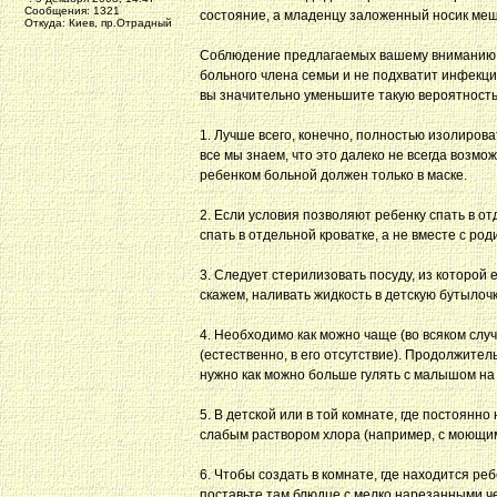
Сообщения: 1321
состояние, а младенцу заложенный носик меш
Откуда: Киев, пр.Отрадный
Соблюдение предлагаемых вашему вниманию пр
больного члена семьи и не подхватит инфекцию 
вы значительно уменьшите такую вероятность
1. Лучше всего, конечно, полностью изолиров
все мы знаем, что это далеко не всегда возмо
ребенком больной должен только в маске.
2. Если условия позволяют ребенку спать в о
спать в отдельной кроватке, а не вместе с ро
3. Следует стерилизовать посуду, из которой 
скажем, наливать жидкость в детскую бутылочк
4. Необходимо как можно чаще (во всяком слу
(естественно, в его отсутствие). Продолжител
нужно как можно больше гулять с малышом на
5. В детской или в той комнате, где постоянн
слабым раствором хлора (например, с моющим
6. Чтобы создать в комнате, где находится р
поставьте там блюдце с мелко нарезанными че