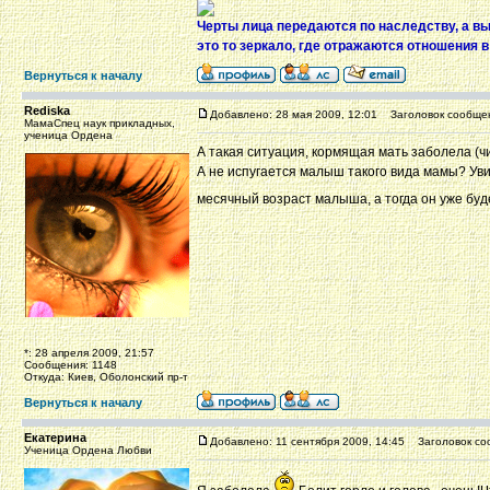
Черты лица передаются по наследству, а в
это то зеркало, где отражаются отношения 
Вернуться к началу
Rediska
Добавлено: 28 мая 2009, 12:01
Заголовок сообще
МамаСпец наук прикладных,
ученица Ордена
А такая ситуация, кормящая мать заболела (чи
А не испугается малыш такого вида мамы? Увид
месячный возраст малыша, а тогда он уже буд
*: 28 апреля 2009, 21:57
Сообщения: 1148
Откуда: Киев, Оболонский пр-т
Вернуться к началу
Екатерина
Добавлено: 11 сентября 2009, 14:45
Заголовок со
Ученица Ордена Любви