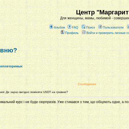
Центр "Маргарит
Для женщины, мамы, любимой - совершен
Альбом
FAQ
Поиск
Пользователи
Профиль
Войти и проверить личные 
ивню?
неповторимых
Сообщение
я: Де зараз вигідно поміняти USDT на гривню?
мальний курс і не буде сюрпризів. Уже стикався з тим, що обіцяють одне, а п