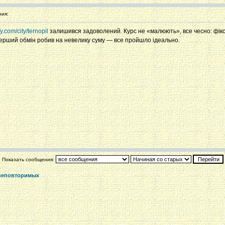
ия:
fy.com/city/ternopil
залишився задоволений. Курс не «малюють», все чесно: фіксу
Перший обмін робив на невелику суму — все пройшло ідеально.
Показать сообщения:
неповторимых