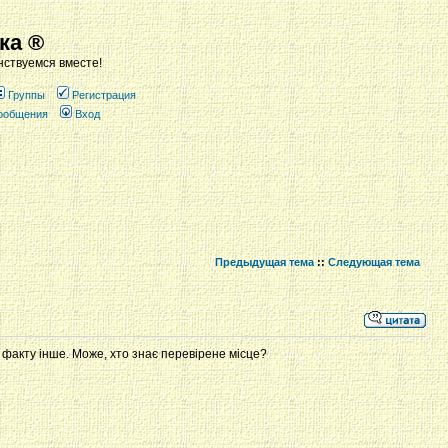
ка ®
ствуемся вместе!
Группы
Регистрация
сообщения
Вход
Предыдущая тема
::
Следующая тема
о факту інше. Може, хто знає перевірене місце?