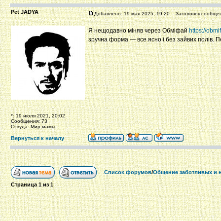
Pet JADYA
Добавлено: 19 мая 2025, 19:20
Заголовок сообщен
Я нещодавно міняв через Обміфай
https://obmi
зручна форма — все ясно і без зайвих полів. 
*: 19 июля 2021, 20:02
Сообщения: 73
Откуда: Мир мамы
Вернуться к началу
Список форумов
/
Общение заботливых и 
Страница
1
из
1