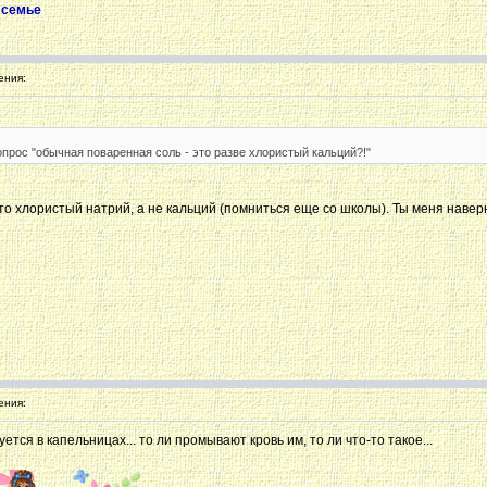
 семье
ения:
опрос "обычная поваренная соль - это разве хлористый кальций?!"
то хлористый натрий, а не кальций (помниться еще со школы). Ты меня навер
ения:
тся в капельницах... то ли промывают кровь им, то ли что-то такое...