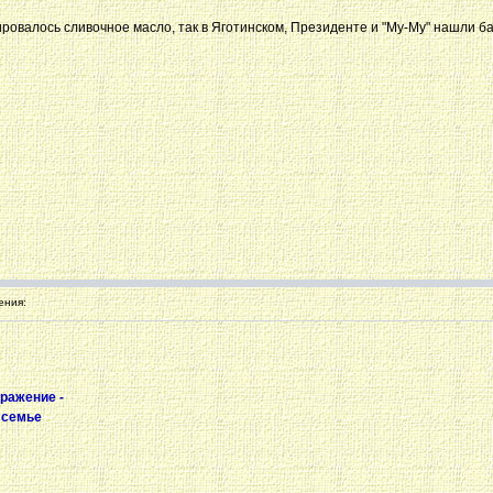
тировалось сливочное масло, так в Яготинском, Президенте и "Му-Му" нашли 
ения:
ражение -
 семье