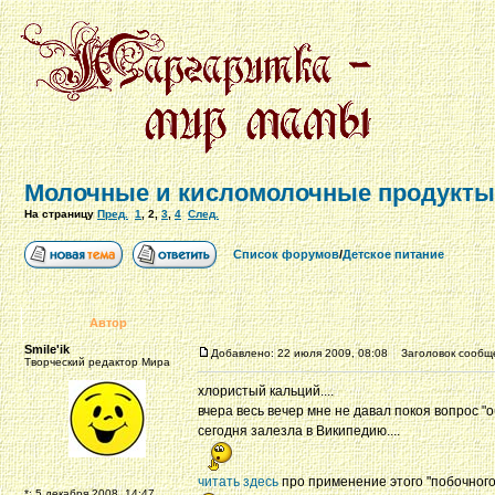
Молочные и кисломолочные продукты
На страницу
Пред.
1
,
2
,
3
,
4
След.
Список форумов
/
Детское питание
Автор
Smile'ik
Добавлено: 22 июля 2009, 08:08
Заголовок сообщ
Творческий редактор Мира
хлористый кальций....
вчера весь вечер мне не давал покоя вопрос "
сегодня залезла в Википедию....
читать здесь
про применение этого "побочного 
*: 5 декабря 2008, 14:47