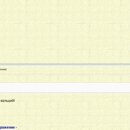
ения:
 кальций!
ражение -