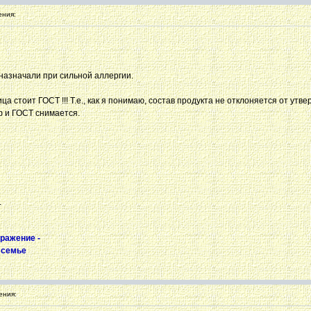
ния:
о назначали при сильной аллергии.
вица стоит ГОСТ !!! Т.е., как я понимаю, состав продукта не отклоняется от у
ф и ГОСТ снимается.
.
ражение -
 семье
ения: