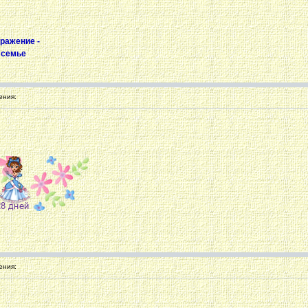
ражение -
 семье
ения:
ения: