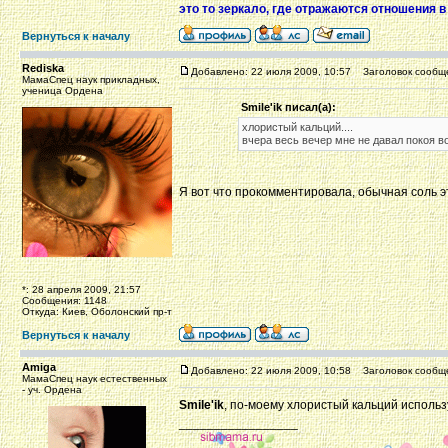
это то зеркало, где отражаются отношения в
Вернуться к началу
Rediska
Добавлено: 22 июля 2009, 10:57
Заголовок сообщ
МамаСпец наук прикладных,
ученица Ордена
Smile'ik писал(а):
хлористый кальций....
вчера весь вечер мне не давал покоя в
Я вот что прокомментировала, обычная соль э
*: 28 апреля 2009, 21:57
Сообщения: 1148
Откуда: Киев, Оболонский пр-т
Вернуться к началу
Amiga
Добавлено: 22 июля 2009, 10:58
Заголовок сообщ
МамаСпец наук естественных
- уч. Ордена
Smile'ik
, по-моему хлористый кальций используе
_________________