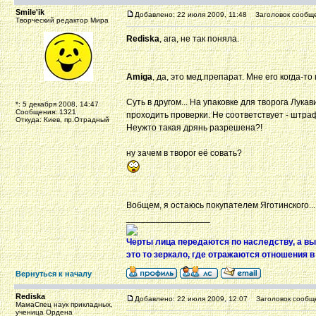
Smile'ik
Добавлено: 22 июля 2009, 11:48
Заголовок сообще
Творческий редактор Мира
Rediska
, ага, не так поняла.
Amiga
, да, это мед.препарат. Мне его когда-т
Суть в другом... На упаковке для творога Лука
*: 5 декабря 2008, 14:47
Сообщения: 1321
проходить проверки. Не соответствует - штра
Откуда: Киев, пр.Отрадный
Неужто такая дрянь разрешена?!
ну зачем в творог её совать?
Вобщем, я остаюсь покупателем Яготинского...
_________________
Черты лица передаются по наследству, а вы
это то зеркало, где отражаются отношения в
Вернуться к началу
Rediska
Добавлено: 22 июля 2009, 12:07
Заголовок сообщ
МамаСпец наук прикладных,
ученица Ордена