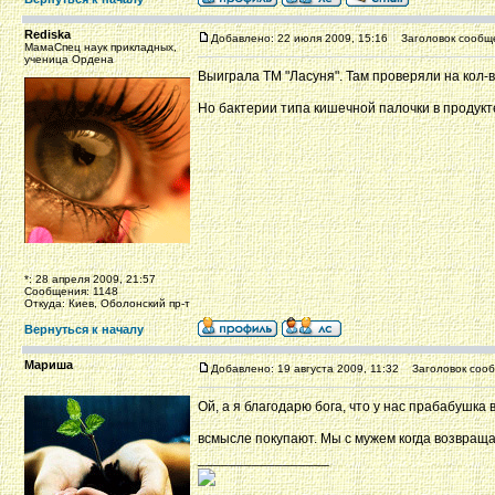
Rediska
Добавлено: 22 июля 2009, 15:16
Заголовок сообщ
МамаСпец наук прикладных,
ученица Ордена
Выиграла ТМ "Ласуня". Там проверяли на кол-
Но бактерии типа кишечной палочки в продукт
*: 28 апреля 2009, 21:57
Сообщения: 1148
Откуда: Киев, Оболонский пр-т
Вернуться к началу
Мариша
Добавлено: 19 августа 2009, 11:32
Заголовок сооб
Ой, а я благодарю бога, что у нас прабабушка
всмысле покупают. Мы с мужем когда возвращ
_________________