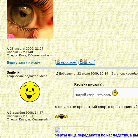
*: 28 апреля 2009, 21:57
Сообщения: 1148
Откуда: Киев, Оболонский пр-т
Вернуться к началу
Smile'ik
Добавлено: 22 июля 2009, 10:34
Заголовок сообщ
Творческий редактор Мира
Rediska писал(а):
Натрий хлор - это соль
я писала не про натрий хлор, а про хлористый
*: 5 декабря 2008, 14:47
Сообщения: 1321
Откуда: Киев, пр.Отрадный
_________________
Черты лица передаются по наследству, а вы