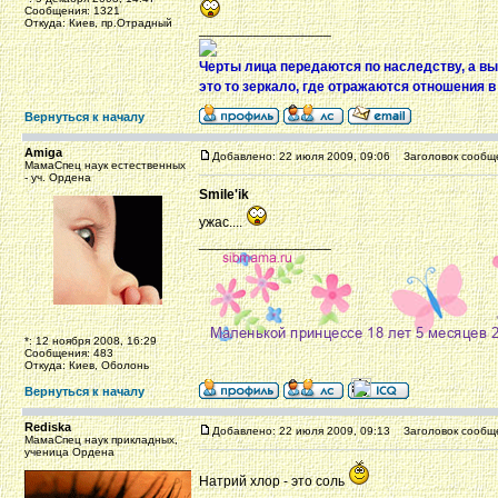
Сообщения: 1321
Откуда: Киев, пр.Отрадный
_________________
Черты лица передаются по наследству, а вы
это то зеркало, где отражаются отношения в
Вернуться к началу
Amiga
Добавлено: 22 июля 2009, 09:06
Заголовок сообщ
МамаСпец наук естественных
- уч. Ордена
Smile'ik
ужас....
_________________
*: 12 ноября 2008, 16:29
Сообщения: 483
Откуда: Киев, Оболонь
Вернуться к началу
Rediska
Добавлено: 22 июля 2009, 09:13
Заголовок сообщ
МамаСпец наук прикладных,
ученица Ордена
Натрий хлор - это соль