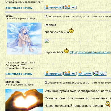
Откуда: Киев, Оболонский пр-т
Вернуться к началу
Vesta
Добавлено: 17 января 2010, 14:27
Заголовок сооб
Главный шеф-повар Мира
Rediska
спасибо-спасибо
_________________
Вкусный блог
http://prosto-vkusno-vesta.blo
*: 12 ноября 2008, 12:14
Сообщения: 670
Откуда: Киев Оболонь
Вернуться к началу
Екатерина
Добавлено: 17 января 2010, 16:30
Заголовок сооб
Ученица Ордена Любви
Ухтышка!Круто!Я тожа засматривалась на такие.
Сначала обгладит всю меня, потом начинает з
Наверное сложный процесс изготовления
_________________