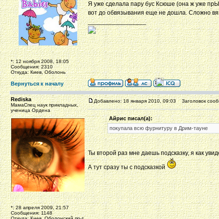
Я уже сделала пару бус Ксюше (она ж уже прЫ
вот до обвязывания еще не дошла. Сложно вя
_________________
*: 12 ноября 2008, 18:05
Сообщения: 2310
Откуда: Киев, Оболонь
Вернуться к началу
Rediska
Добавлено: 18 января 2010, 09:03
Заголовок сооб
МамаСпец наук прикладных,
ученица Ордена
Айрис писал(а):
покупала всю фурнитуру в Дрим-тауне
Ты второй раз мне даешь подсказку, я как уви
А тут сразу ты с подсказкой
*: 28 апреля 2009, 21:57
Сообщения: 1148
Откуда: Киев, Оболонский пр-т