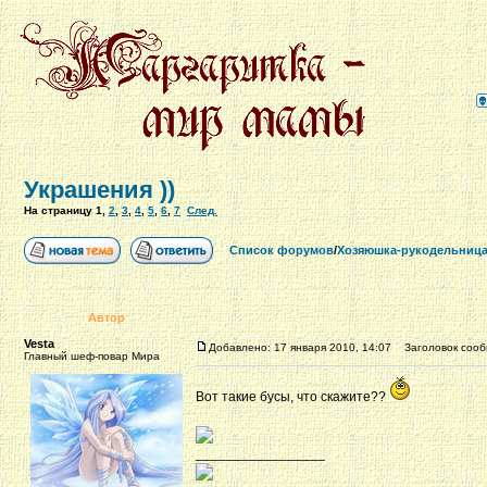
Украшения ))
На страницу
1
,
2
,
3
,
4
,
5
,
6
,
7
След.
Список форумов
/
Хозяюшка-рукодельниц
Автор
Vesta
Добавлено: 17 января 2010, 14:07
Заголовок сообщ
Главный шеф-повар Мира
Вот такие бусы, что скажите??
_________________