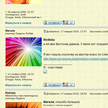
*: 28 апреля 2009, 21:57
Сообщения: 1148
Откуда: Киев, Оболонский пр-т
Вернуться к началу
Магали
Добавлено: 17 января 2010, 17:47
Заголовок сооб
ученица Ордена Любви
Rediska
а её мне Весточка давала. У меня нет сохранё
Я вот нашла ссылочку на мастер-класс по сл
http://www.moyazaya.ru/slingobusy-svoimi-rukami
_________________
Я - счастлива!
*: 12 ноября 2008, 12:12
Сообщения: 3540
Откуда: Киев, Оболонь
Вернуться к началу
Rediska
Добавлено: 17 января 2010, 18:03
Заголовок сооб
МамаСпец наук прикладных,
ученица Ордена
Магали
, спасибо большое
Ну почему я с поиском не дружу?