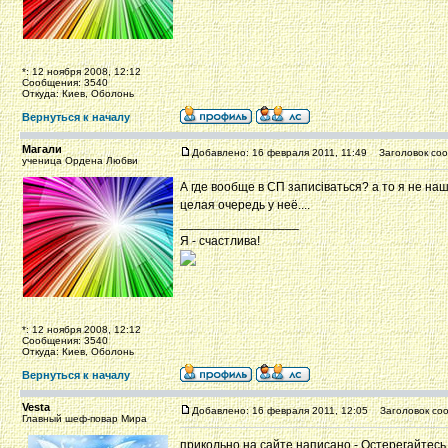
*: 12 ноября 2008, 12:12
Сообщения: 3540
Откуда: Киев, Оболонь
Вернуться к началу
Магали
Добавлено: 16 февраля 2011, 11:49
Заголовок соо
ученица Ордена Любви
А где вообще в СП записіваться? а то я не на
целая очередь у неё....
_________________
Я - счастлива!
*: 12 ноября 2008, 12:12
Сообщения: 3540
Откуда: Киев, Оболонь
Вернуться к началу
Vesta
Добавлено: 16 февраля 2011, 12:05
Заголовок соо
Главный шеф-повар Мира
прикольно на сайте написано - Остерегайтесь 