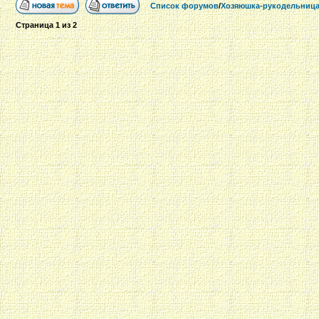
Список форумов
/
Хозяюшка-рукодельниц
Страница
1
из
2