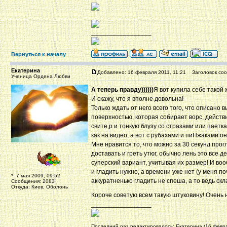
_________________
Вернуться к началу
Екатерина
Добавлено: 16 февраля 2011, 11:21
Заголовок соо
Ученица Ордена Любви
А теперь правду))))))
Я вот купила себе такой 
И скажу, что я вполне довольна!
Только ждать от него всего того, что описано
поверхностью, которая собирает ворс, действ
свите,р и тонкую блузу со стразами или паетк
как на видео, а вот с рубахами и пиНжаками о
Мне нравится то, что можно за 30 секунд прог
доставать и греть утюг, обычно лень это все д
суперский вариант, учитывая их размер! И во
и гладить нужно, а времени уже нет (у меня по
*: 7 мая 2009, 09:52
аккуратненько гладить не спеша, а то ведь скл
Сообщения: 2083
Откуда: Киев, Оболонь
Короче советую всем такую штуковину! Очень 
_________________
Последний раз редактировалось: Екатерина (16 феврал