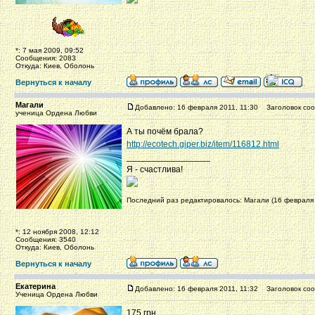
*: 7 мая 2009, 09:52
Сообщения: 2083
Откуда: Киев, Оболонь
Вернуться к началу
Магали
Добавлено: 16 февраля 2011, 11:30
Заголовок соо
ученица Ордена Любви
А ты почём брала?
http://ecotech.giper.biz/item/116812.html
_________________
Я - счастлива!
Последний раз редактировалось: Магали (16 февраля 2
*: 12 ноября 2008, 12:12
Сообщения: 3540
Откуда: Киев, Оболонь
Вернуться к началу
Екатерина
Добавлено: 16 февраля 2011, 11:32
Заголовок соо
Ученица Ордена Любви
175 грн.