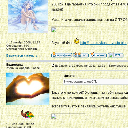
250 грн. Где гарантия что они продают за 470 
кайф)))
Магали, а что значит записываться на СП? Об
_________________
*: 12 ноября 2008, 12:14
Вкусный блог
http://prosto-vkusno-vesta.blo
Сообщения: 670
Откуда: Киев Оболонь
Вернуться к началу
Екатерина
Добавлено: 16 февраля 2011, 12:21
Заголовок соо
Ученица Ордена Любви
Цитата:
Нужно ждать след СП.
Так это ж не долго))) Хочешь я за тебя заказ 
только с наложенным платежом не связывайся,
встретится, это я лентяйка, хотела как лучше
_________________
*: 7 мая 2009, 09:52
Сообщения: 2083