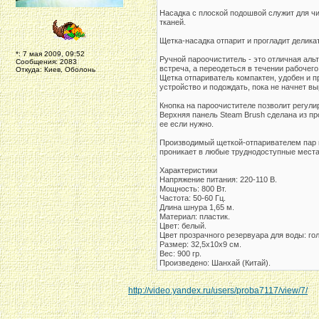
Насадка с плоской подошвой служит для чи
тканей.
Щетка-насадка отпарит и прогладит делика
*: 7 мая 2009, 09:52
Ручной пароочиститель - это отличная аль
Сообщения: 2083
встреча, а переодеться в течении рабочег
Откуда: Киев, Оболонь
Щетка отпариватель компактен, удобен и п
устройство и подождать, пока не начнет в
Кнопка на пароочистителе позволит регул
Верхняя панель Steam Brush сделана из пр
ее если нужно.
Производимый щеткой-отпаривателем пар 
проникает в любые труднодоступные места,
Характеристики
Напряжение питания: 220-110 В.
Мощность: 800 Вт.
Частота: 50-60 Гц.
Длина шнура 1,65 м.
Материал: пластик.
Цвет: белый.
Цвет прозрачного резервуара для воды: го
Размер: 32,5х10х9 см.
Вес: 900 гр.
Произведено: Шанхай (Китай).
http://video.yandex.ru/users/proba7117/view/7/