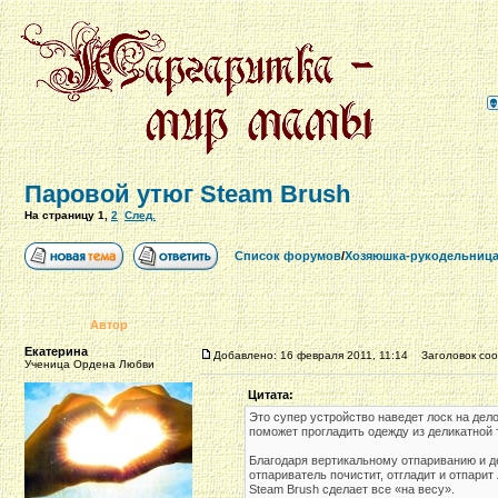
Паровой утюг Steam Brush
На страницу
1
,
2
След.
Список форумов
/
Хозяюшка-рукодельниц
Автор
Екатерина
Добавлено: 16 февраля 2011, 11:14
Заголовок соо
Ученица Ордена Любви
Цитата:
Это супер устройство наведет лоск на дел
поможет прогладить одежду из деликатной 
Благодаря вертикальному отпариванию и де
отпариватель почистит, отгладит и отпарит
Steam Brush сделает все «на весу».