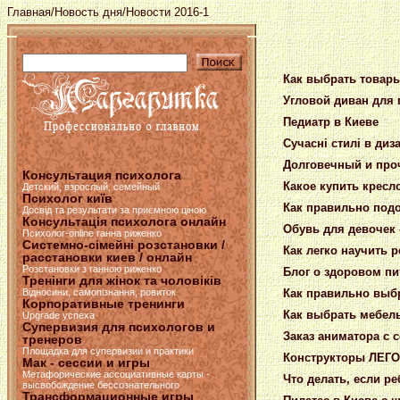
Главная
/
Новость дня
/Новости 2016-1
Как выбрать товар
Угловой диван для 
Педиатр в Киеве
Сучасні стилі в диз
Долговечный и проч
Консультация психолога
Какое купить кресл
Детский, взрослый, семейный
Психолог київ
Как правильно под
Досвід та результати за приємною ціною
Консультація психолога онлайн
Обувь для девочек 
Психолог-online ганна риженко
Системно-сімейні розстановки /
Как легко научить 
расстановки киев / онлайн
Розстановки з ганною риженко
Блог о здоровом пи
Тренінги для жінок та чоловіків
Как правильно выбр
Відносини, самопізнання, ровиток
Корпоративные тренинги
Как выбрать мебел
Upgrade успеха
Супервизия для психологов и
Заказ аниматора с
тренеров
Площадка для супервизии и практики
Конструкторы ЛЕГО 
Мак - сессии и игры
Метафорические ассоциативные карты -
Что делать, если р
высвобождение бессознательного
Трансформационные игры