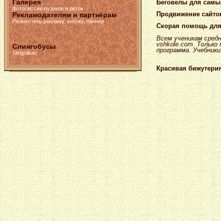
Галерея
Беговелы для самы
Фотосессии пузиков и деток
Продвижение сайто
Рекламодателям и партнёрам
Разместить рекламу, кнопку, баннер
Скорая помощь для
Всем ученикам сред
vshkole.com. Тольк
Слингобусы
программа. Учебники
Slingotkan
Красивая бижутери