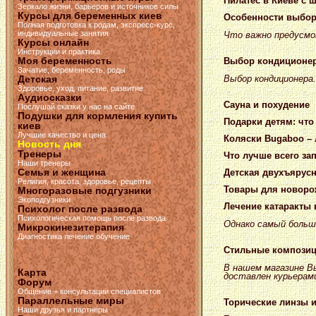
Пилатес в Киеве с 
Зеркало жизни, барьеров и источников силы
Курсы для беременных киев
Особенности выбора
Полная подготовка к родам, экспресс-курс,
индивидуальные занятия
Что важно предусмо
Курсы онлайн
Инструкции и практика
Моя беременность
Выбор кондиционер
Зачатие, беременность, роды
Выбор кондиционера
Детская
Здоровье, уход, питание, развитие
Аудиосказки
Сауна и похудение
Послушай сказки у нас на сайте
Подушки для кормления купить
Подарки детям: что
киев
Лучшие качество и цена
Коляски Bugaboo –
Новость дня
Тренеры
Что лучше всего за
Наши тренеры
Семья и женщина
Детская двухъярусн
Религия, красота, здоровье, рецепты
Товары для новорож
Многоразовые подгузники
Экоподгузники
Лечение катаракты 
Психолог после развода
Психологическая помощь после развода
Однако самый больш
Микрокинезитерапия
Диагностика лечение обучение
Стильные композиц
В нашем магазине В
Карта
доставлен курьерами
Форум
Общение + консультации специалистов
Параллельные миры
Торические линзы и
Наши друзья и партнёры