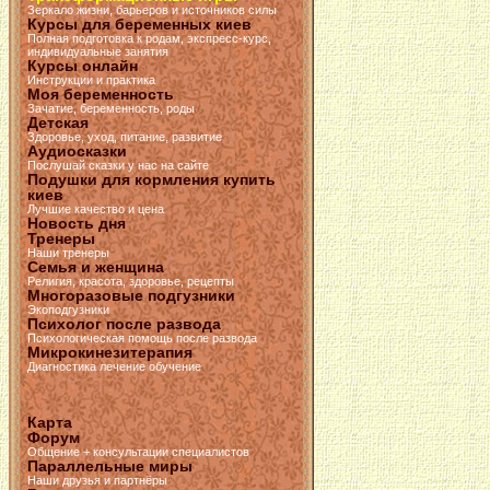
Зеркало жизни, барьеров и источников силы
Курсы для беременных киев
Полная подготовка к родам, экспресс-курс,
индивидуальные занятия
Курсы онлайн
Инструкции и практика
Моя беременность
Зачатие, беременность, роды
Детская
Здоровье, уход, питание, развитие
Аудиосказки
Послушай сказки у нас на сайте
Подушки для кормления купить
киев
Лучшие качество и цена
Новость дня
Тренеры
Наши тренеры
Семья и женщина
Религия, красота, здоровье, рецепты
Многоразовые подгузники
Экоподгузники
Психолог после развода
Психологическая помощь после развода
Микрокинезитерапия
Диагностика лечение обучение
Карта
Форум
Общение + консультации специалистов
Параллельные миры
Наши друзья и партнёры