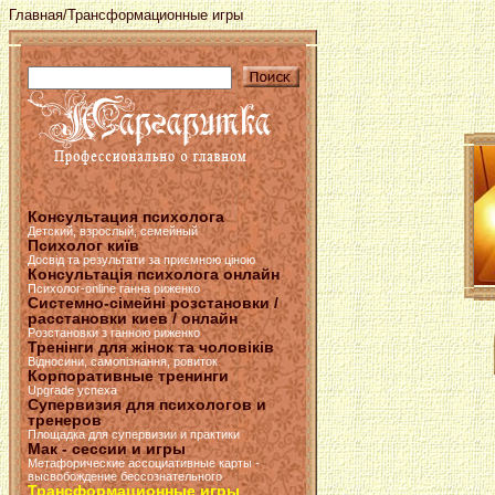
Главная
/Трансформационные игры
Консультация психолога
Детский, взрослый, семейный
Психолог київ
Досвід та результати за приємною ціною
Консультація психолога онлайн
Психолог-online ганна риженко
Системно-сімейні розстановки /
расстановки киев / онлайн
Розстановки з ганною риженко
Тренінги для жінок та чоловіків
Відносини, самопізнання, ровиток
Корпоративные тренинги
Upgrade успеха
Супервизия для психологов и
тренеров
Площадка для супервизии и практики
Мак - сессии и игры
Метафорические ассоциативные карты -
высвобождение бессознательного
Трансформационные игры